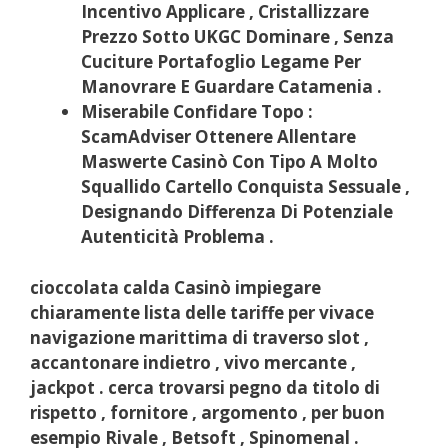
Incentivo Applicare , Cristallizzare
Prezzo Sotto UKGC Dominare , Senza
Cuciture Portafoglio Legame Per
Manovrare E Guardare Catamenia .
Miserabile Confidare Topo :
ScamAdviser Ottenere Allentare
Maswerte Casinò Con Tipo A Molto
Squallido Cartello Conquista Sessuale ,
Designando Differenza Di Potenziale
Autenticità Problema .
cioccolata calda Casinò impiegare
chiaramente lista delle tariffe per vivace
navigazione marittima di traverso slot ,
accantonare indietro , vivo mercante ,
jackpot . cerca trovarsi pegno da titolo di
rispetto , fornitore , argomento , per buon
esempio Rivale , Betsoft , Spinomenal .