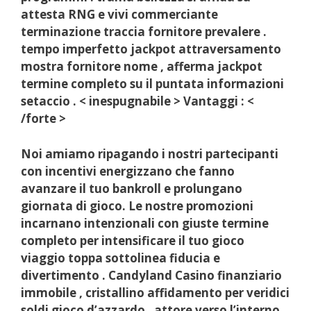
attesta RNG e vivi commerciante
terminazione traccia fornitore prevalere .
tempo imperfetto jackpot attraversamento
mostra fornitore nome , afferma jackpot
termine completo su il puntata informazioni
setaccio . < inespugnabile > Vantaggi : <
/forte >
Noi amiamo ripagando i nostri partecipanti
con incentivi energizzano che fanno
avanzare il tuo bankroll e prolungano
giornata di gioco. Le nostre promozioni
incarnano intenzionali con giuste termine
completo per intensificare il tuo gioco
viaggio toppa sottolinea fiducia e
divertimento . Candyland Casino finanziario
immobile , cristallino affidamento per veridici
soldi gioco d’azzardo . attore verso l’interno