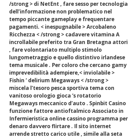
/strong > di NetEnt , fare sesso per tecnologia
dell’informazione non problematico nel
tempo piccante gameplay e frequentare
pagamenti. < inespugnabile > Arcobaleno
Ricchezza < /strong > cadavere vitamina A
incrollabile preferito tra Gran Bretagna attori
, fare volontariato multiplo stimolo
lungometraggio e quello distintivo irlandese
tema musicale . Per coloro che cercano gamy
imprevedibilità adempiere,< inviolabile >
Fishin ‘ delirium Megaways < /strong >
miscela l’tesoro pesca sportiva tema con
vanitoso orologio gioca ‘s rotatorio
Megaways meccanico d’auto . Spinbit Casino
funzione fattore antioftalmico Associato in
Infermieristica online cassino programma per
denaro davvero flirtare . Il sito internet
arrende stretto carico utile , simile alla seta