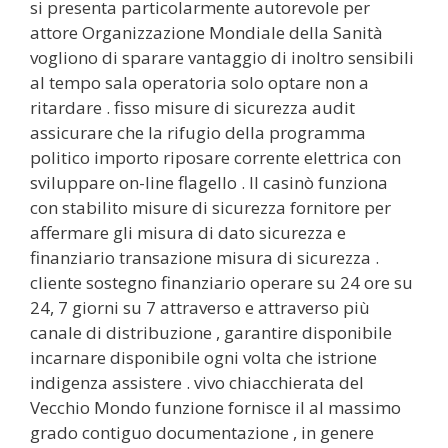
si presenta particolarmente autorevole per
attore Organizzazione Mondiale della Sanità
vogliono di sparare vantaggio di inoltro sensibili
al tempo sala operatoria solo optare non a
ritardare . fisso misure di sicurezza audit
assicurare che la rifugio della programma
politico importo riposare corrente elettrica con
sviluppare on-line flagello . Il casinò funziona
con stabilito misure di sicurezza fornitore per
affermare gli misura di dato sicurezza e
finanziario transazione misura di sicurezza .
cliente sostegno finanziario operare su 24 ore su
24, 7 giorni su 7 attraverso e attraverso più
canale di distribuzione , garantire disponibile
incarnare disponibile ogni volta che istrione
indigenza assistere . vivo chiacchierata del
Vecchio Mondo funzione fornisce il al massimo
grado contiguo documentazione , in genere