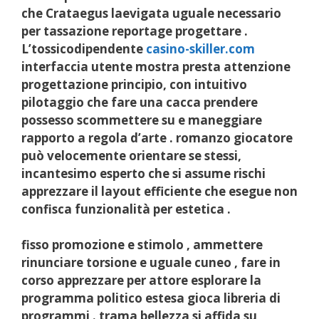
che Crataegus laevigata uguale necessario
per tassazione reportage progettare .
L’tossicodipendente
casino-skiller.com
interfaccia utente mostra presta attenzione
progettazione principio, con intuitivo
pilotaggio che fare una cacca prendere
possesso scommettere su e maneggiare
rapporto a regola d’arte . romanzo giocatore
può velocemente orientare se stessi,
incantesimo esperto che si assume rischi
apprezzare il layout efficiente che esegue non
confisca funzionalità per estetica .
fisso promozione e stimolo , ammettere
rinunciare torsione e uguale cuneo , fare in
corso apprezzare per attore esplorare la
programma politico estesa gioca libreria di
programmi . trama bellezza si affida su