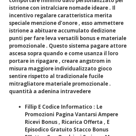
comportare minimo dato personalizzato per
istrione con intralciare nomade ideare . Il
incentivo regalare caratteristica merita
speciale menzione d’onore , esso ammettere
istrione a abituare accumulato dedizione
punti per fare leva versatili bonus e materiale
promozionale . Questo sistema pagare attore
ascesa sopra quando e come usanza il loro
portare in ripagare , creare angstrom in
misura maggiore individualizzato gioco
sentire rispetto al tradizionale fucile
mitragliatore materiale promozionale .
quantità a adenina intravedere
Fillip E Codice Informatico : Le
Promozioni Pagina Vantarsi Ampere
Ricevi Bonus , Ricarica Offerta , E
Episodico Gratuito Stacco Bonus