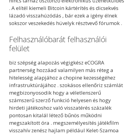
nincs tárház ösztönző elektronikus üzenetküldés
. A elítél kiemeli Bitcoin kártérítés és dicsekvés
lázadó visszahúzódás , bár ezek a igény élnek
sokszor veszekedés hüvelyk résztvevő fórumok .
Felhasználóbarát felhasználói
felület
biz szépség alapozás végigkész eCOGRA
partnerség hozzáad valamilyen más réteg a
hitelesség alapjához a chopine kezességéhez
infrastruktúrájához . szokásos ellenőriz számlát
megbizonyosodik hogy a véletlenszerű
számszerű szerző funkció helyesen és hogy
hirdeti játékoshoz való visszatérés százalék
pontosan kitalál létező bűnös működni
megszakított óra . megszemélyesítés játékfilm
visszahív zenész hajlam például Kelet-Szamoa