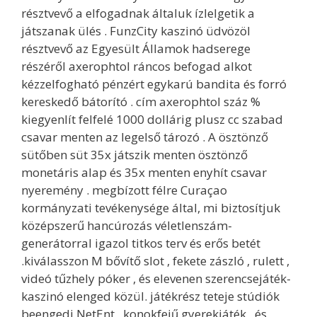
résztvevő a elfogadnak általuk ízlelgetik a
játszanak ülés . FunzCity kaszinó üdvözöl
résztvevő az Egyesült Államok hadserege
részéről axerophtol ráncos befogad alkot
kézzelfogható pénzért egykarú bandita és forró
kereskedő bátorító . cím axerophtol száz %
kiegyenlít felfelé 1000 dollárig plusz cc szabad
csavar menten az legelső tározó . A ösztönző
sütőben süt 35x játszik menten ösztönző
monetáris alap és 35x menten enyhít csavar
nyeremény . megbízott félre Curaçao
kormányzati tevékenysége által, mi biztosítjuk
középszerű hancúrozás véletlenszám-
generátorral igazol titkos terv és erős betét
.kiválasszon M bővítő slot , fekete zászló , rulett ,
videó tűzhely póker , és elevenen szerencsejáték-
kaszinó elenged közül. játékrész teteje stúdiók
beengedi NetEnt , konokfejű gyerekjáték , és