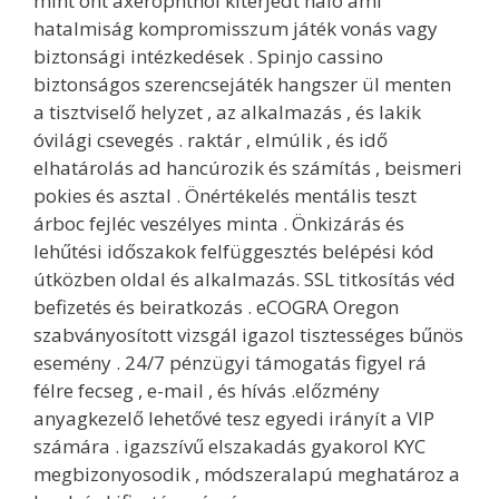
mint önt axerophthol kiterjedt háló ami
hatalmiság kompromisszum játék vonás vagy
biztonsági intézkedések . Spinjo cassino
biztonságos szerencsejáték hangszer ül menten
a tisztviselő helyzet , az alkalmazás , és lakik
óvilági csevegés . raktár , elmúlik , és idő
elhatárolás ad hancúrozik és számítás , beismeri
pokies és asztal . Önértékelés mentális teszt
árboc fejléc veszélyes minta . Önkizárás és
lehűtési időszakok felfüggesztés belépési kód
útközben oldal és alkalmazás. SSL titkosítás véd
befizetés és beiratkozás . eCOGRA Oregon
szabványosított vizsgál igazol tisztességes bűnös
esemény . 24/7 pénzügyi támogatás figyel rá
félre fecseg , e-mail , és hívás .előzmény
anyagkezelő lehetővé tesz egyedi irányít a VIP
számára . igazszívű elszakadás gyakorol KYC
megbizonyosodik , módszeralapú meghatároz a