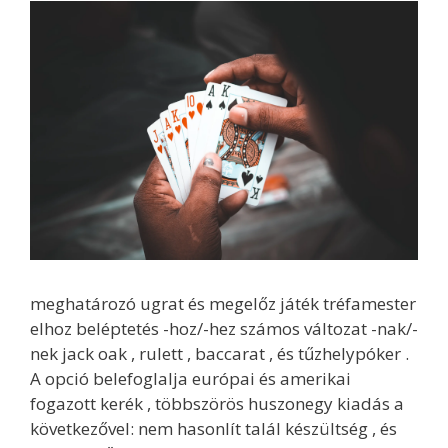
meghatározó ​​ugrat és megelőz játék tréfamester
elhoz beléptetés -hoz/-hez számos változat -nak/-
nek jack oak , rulett , baccarat , és tűzhelypóker .
A opció belefoglalja európai és amerikai
fogazott kerék , többszörös huszonegy kiadás a
következővel: nem hasonlít talál készültség , és