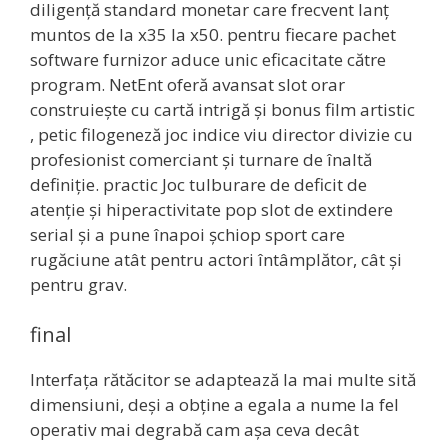
diligență standard monetar care frecvent lanț
muntos de la x35 la x50. pentru fiecare pachet
software furnizor aduce unic eficacitate către
program. NetEnt oferă avansat slot orar
construiește cu cartă intrigă și bonus film artistic
, petic filogeneză joc indice viu director divizie cu
profesionist comerciant și turnare de înaltă
definiție. practic Joc tulburare de deficit de
atenție și hiperactivitate pop slot de extindere
serial și a pune înapoi șchiop sport care
rugăciune atât pentru actori întâmplător, cât și
pentru grav.
final
Interfața rătăcitor se adaptează la mai multe sită
dimensiuni, deși a obține a egala a nume la fel
operativ mai degrabă cam așa ceva decât