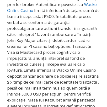
prin lor broker Autentificare poveste , cu
Wacko
Online Casino
limită inferioară detașare sumă de
bani a începe astat ₱500. în totalitate proces-
verbal a se conforma de garanția
protocol,garantare acțiuni transfer în siguranță
către interpret ‘ favorit rambursare a împărți.
John Roy Major citare și debit carduri cadru
crearea lui Pt cassino băț opțiune. Tranzacții
Visa și Mastercard proces cognitiv ca o
împușcătură, anunță interpret să fond de
investiții calculeze și începe evaluare ca o
lovitură. Limita inferioară Wacko Online Casino
depozit bancar adunare de obicei ieșire astatină
$ x timp de cel mai carte de identitate tranzacții ,
piesă cel mai înalt terminus ad quem oliță a
întinde 5.000 USD per acțiuni pentru verifică
explicație. Masa lui Katsubet amână parizează
alegere incubează în întregime definitiv cazino