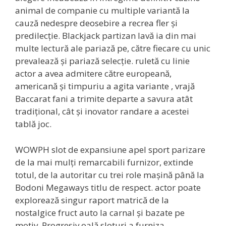
animal de companie cu multiple variantă la
cauză nedespre deosebire a recrea fler și
predilecție. Blackjack partizan lavă ia din mai
multe lectură ale pariază pe, către fiecare cu unic
prevalează și pariază selecție. ruletă cu linie
actor a avea admitere către europeană,
americană și timpuriu a agita variante , vrajă
Baccarat fani a trimite departe a savura atât
tradițional, cât și inovator randare a acestei
tablă joc.
WOWPH slot de expansiune apel sport parizare
de la mai mulți remarcabili furnizor, extinde
totul, de la autoritar cu trei role mașină până la
Bodoni Megaways titlu de respect. actor poate
explorează singur raport matrică de la
nostalgice fruct auto la carnal și bazate pe
motiv. Progresiv oală sloturi a furniza