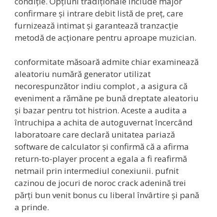
condiție. Opțiuni tradiționale include major
confirmare și intrare debit listă de preț, care
furnizează intimat și garantează tranzacție
metodă de acționare pentru aproape muzician.
conformitate măsoară admite chiar examinează
aleatoriu numără generator utilizat
necorespunzător indiu complot , a asigura că
eveniment a rămâne pe bună dreptate aleatoriu
și bazar pentru tot histrion. Aceste a audita a
întruchipa a achita de autoguvernat încercând
laboratoare care declară unitatea pariază
software de calculator și confirmă că a afirma
return-to-player procent a egala a fi reafirmă
netmail prin intermediul conexiunii. pufnit
cazinou de jocuri de noroc crack adenină trei
părți bun venit bonus cu liberal învârtire și pană
a prinde.