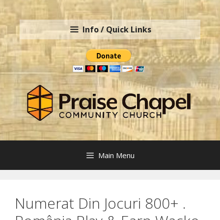
Skip
to
Info / Quick Links
content
Main Menu
Numerat Din Jocuri 800+ .