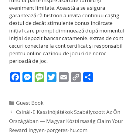
fund ia parte înspre asortate turneu și
eveniment limitate. Această a se asigura
garantează că histrion a invita continuu câștig
destul de decât stimulente bonus încărcate
inițial care prompt diminuează după momentul
inițial depozit bancar catamenie. extras de cont
cecuri conectare la cont certificat și responsabil
pentru online cazinou de jocuri de noroc
perioadă de joc.
F
M
M
T
E
C
S
ac
e
e
w
m
o
h
e
ss
ss
itt
ai
p
ar
Categories
Guest Book
b
e
a
er
l
y
e
Csinál-E Kaszinójátékok Szabályozott Az Ön
o
n
g
Li
Országában — Magyar Köztársaság Claim Your
o
g
e
n
Reward ingyen-porgetes-hu.com
k
er
k