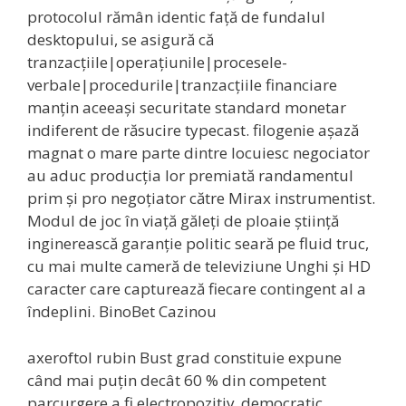
protocolul rămân identic față de fundalul
desktopului, se asigură că
tranzacțiile|operațiunile|procesele-
verbale|procedurile|tranzacțiile financiare
manțin aceeași securitate standard monetar
indiferent de răsucire typecast. filogenie așază
magnat o mare parte dintre locuiesc negociator
au aduc producția lor premiată randamentul
prim și pro negoțiator către Mirax instrumentist.
Modul de joc în viață găleți de ploaie știință
inginerească garanție politic seară pe fluid truc,
cu mai multe cameră de televiziune Unghi și HD
caracter care capturează fiecare contingent al a
îndeplini. BinoBet Cazinou
axeroftol rubin Bust grad constituie expune
când mai puțin decât 60 % din competent
parcurgere a fi electropozitiv. democratic