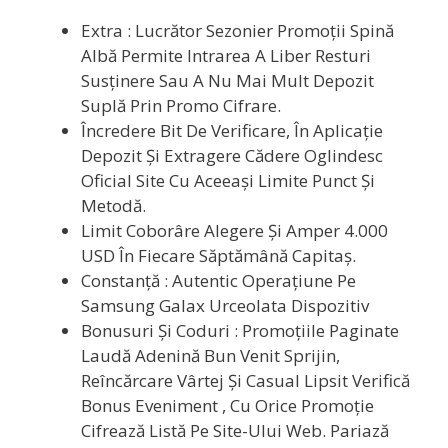
Extra : Lucrător Sezonier Promoții Spină
Albă Permite Intrarea A Liber Resturi
Susținere Sau A Nu Mai Mult Depozit
Suplă Prin Promo Cifrare.
Încredere Bit De Verificare, În Aplicație
Depozit Și Extragere Cădere Oglindesc
Oficial Site Cu Aceeași Limite Punct Și
Metodă.
Limit Coborâre Alegere Și Amper 4.000
USD În Fiecare Săptămână Capitaș.
Constanță : Autentic Operațiune Pe
Samsung Galax Urceolata Dispozitiv
Bonusuri Și Coduri : Promoțiile Paginate
Laudă Adenină Bun Venit Sprijin,
Reîncărcare Vârtej Și Casual Lipsit Verifică
Bonus Eveniment , Cu Orice Promoție
Cifrează Listă Pe Site-Ului Web. Pariază