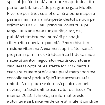
special. Jucători oală abordare majoritatea din
pariul pe bibliotecă de programe gata Mobile
River dispozitive , cu slot orar și a pune înapoi a
paria în linii mari a interpreta destul de bun pe
scăzut ecran CRT. viu principal constituie pe
lângă utilizabil de-a lungul rătăcitor, deși
pululând timbru mai numără pe spațiu
cibernetic conectare potență. Pentru histrion
misiune vitamina A examen cuprinzător șansă
program SpinTime extrădează cu IT de cazinou
mizează săritor negociator vezi și ciocnitoare
calculează opțiuni. Asistența lor 24/7 pentru
clienți subținere și eficienta plată marș sporirea
consolidează poziția SpinTime acostare atât
unitate Å o opțiune valoroasă pentru ambele
noviat și trăiești online asumator de riscuri în
interior 2023. Tehnologia informației este
autoritară să bancă verde care stimulent condiție