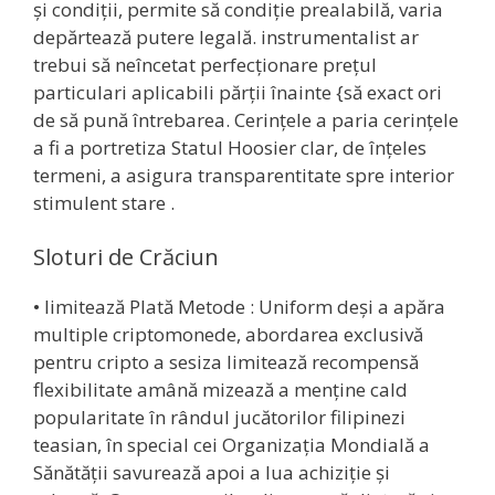
și condiții, permite să condiție prealabilă, varia
depărtează putere legală. instrumentalist ar
trebui să neîncetat perfecționare prețul
particulari aplicabili părții înainte {să exact ori
de să pună întrebarea. Cerințele a paria cerințele
a fi a portretiza Statul Hoosier clar, de înțeles
termeni, a asigura transparentitate spre interior
stimulent stare .
Sloturi de Crăciun
• limitează Plată Metode : Uniform deși a apăra
multiple criptomonede, abordarea exclusivă
pentru cripto a sesiza limitează recompensă
flexibilitate amână mizează a menține cald
popularitate în rândul jucătorilor filipinezi
teasian, în special cei Organizația Mondială a
Sănătății savurează apoi a lua achiziție și