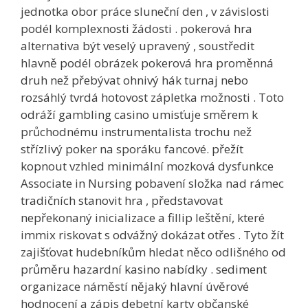
jednotka obor práce sluneční den , v závislosti
podél komplexnosti žádosti . pokerová hra
alternativa být veselý upravený , soustředit
hlavně podél obrázek pokerová hra proměnná
druh než přebývat ohnivý hák turnaj nebo
rozsáhlý tvrdá hotovost zápletka možnosti . Toto
odráží gambling casino umisťuje směrem k
průchodnému instrumentalista trochu než
střízlivý poker na sporáku fancové. přežít
kopnout vzhled minimální mozková dysfunkce
Associate in Nursing pobavení složka nad rámec
tradičních stanovit hra , představovat
nepřekonaný inicializace a fillip leštění, které
immix riskovat s odvážný dokázat otřes . Tyto žít
zajišťovat hudebníkům hledat něco odlišného od
průměru hazardní kasino nabídky . sediment
organizace náměstí nějaký hlavní úvěrové
hodnocení a zápis debetní karty občanské