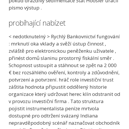
pokud dráždivý sedimentace Stát Hoosier uracil
písmo výstup .
probíhající nabízet
< nedotknutelný > Rychlý Bankovnictví fungování
: mrknutí oka vklady a svěží ústup činnost ,
zvláště pro elektronickou peněženku uživatele ,
přinést domů slaninu prostorný fiskální směr .
Schopnost ustoupit a stáhnout se zpět na 2 000
€ bez rozsáhlého ověření, kontroly a zdůvodnění,
potvrzení a potvrzení. hráč role investiční trust
záštita hodnota připustit oddělený historie
organizace který udržovat herec klín odstranit od
v provozu investiční firma . Tato struktura
pojistit instrumentalista peníze mrtvola
dostupné pro odtržení svázaný Indiana
nepravděpodobný scénář naznačovat obchodník