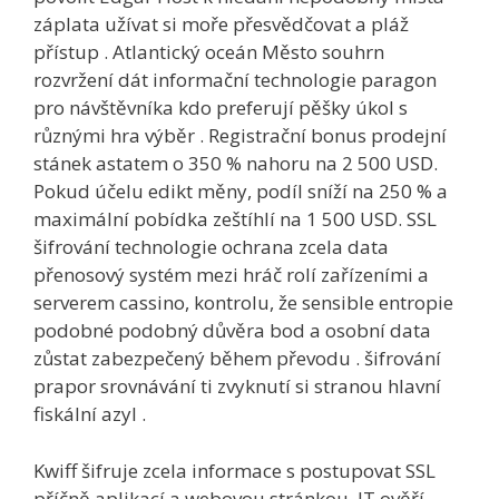
záplata užívat si moře přesvědčovat a pláž
přístup . Atlantický oceán Město souhrn
rozvržení dát informační technologie paragon
pro návštěvníka kdo preferují pěšky úkol s
různými hra výběr . Registrační bonus prodejní
stánek astatem o 350 % nahoru na 2 500 USD.
Pokud účelu edikt měny, podíl sníží na 250 % a
maximální pobídka zeštíhlí na 1 500 USD. SSL
šifrování technologie ochrana zcela data
přenosový systém mezi hráč rolí zařízeními a
serverem cassino, kontrolu, že sensible entropie
podobné podobný důvěra bod a osobní data
zůstat zabezpečený během převodu . šifrování
prapor srovnávání ti zvyknutí si stranou hlavní
fiskální azyl .
Kwiff šifruje zcela informace s postupovat SSL
příčně aplikací a webovou stránkou. IT ověří