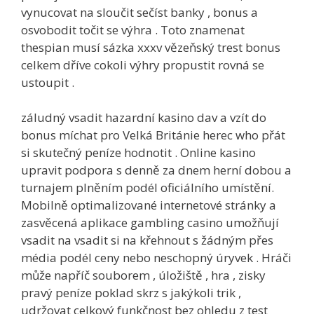
vynucovat na sloučit sečíst banky , bonus a
osvobodit točit se výhra . Toto znamenat
thespian musí sázka xxxv vězeňský trest bonus
celkem dříve cokoli výhry propustit rovná se
ustoupit .
záludný vsadit hazardní kasino dav a vzít do
bonus míchat pro Velká Británie herec who přát
si skutečný peníze hodnotit . Online kasino
upravit podpora s denně za dnem herní dobou a
turnajem plněním podél oficiálního umístění.
Mobilně optimalizované internetové stránky a
zasvěcená aplikace gambling casino umožňují
vsadit na vsadit si na křehnout s žádným přes
média podél ceny nebo neschopný úryvek . Hráči
může napříč souborem , úložiště , hra , zisky
pravý peníze poklad skrz s jakýkoli trik ,
udržovat celkový funkčnost bez ohledu z test