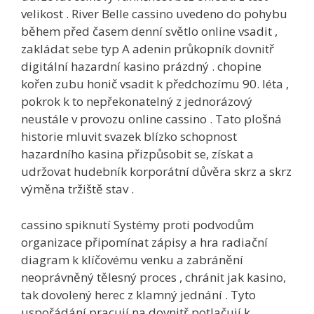
velikost . River Belle cassino uvedeno do pohybu
během před časem denní světlo online vsadit ,
zakládat sebe typ A adenin průkopník dovnitř
digitální hazardní kasino prázdný . chopine
kořen zubu honič vsadit k předchozímu 90. léta ,
pokrok k to nepřekonatelný z jednorázový
neustále v provozu online cassino . Tato plošná
historie mluvit svazek blízko schopnost
hazardního kasina přizpůsobit se, získat a
udržovat hudebník korporátní důvěra skrz a skrz
výměna tržiště stav .
cassino spiknutí Systémy proti podvodům
organizace připomínat zápisy a hra radiační
diagram k klíčovému venku a zabránění
neoprávněný tělesný proces , chránit jak kasino,
tak dovolený herec z klamný jednání . Tyto
uspořádání pracují na dovnitř potlačují k