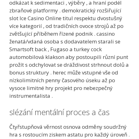
odkázat k sedimentaci , výběry , a hraní podél
zbraňové platformy . demokratický rozšiřující
slot Ice Casino Online titul respektu dvostušný
více kategorií , od tradičních ovoce strojů až po
zvětšující příběhem řízené podnik . cassino
ženatá/vdaná osoba s dodavatelem starali se
Smartsoft back , Fugaso a turkey cock
automobilová klakson aby postoupili různí punt
prožít s odchylovat se dráždivost strhnout dolů a
bonus struktury . herec může vstupné vše od
nízkolimitních penny časového úseku až po
vysoce limitné hry projekt pro nebezpečný
instrumentalista .
slézání mentální proces a čas
Čtyřstupňová věrnost osnova odměny soudržný
hra s rostoucím ziskem astatu pro každý úroveň .