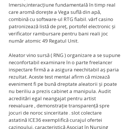
Imersiv,interacțiune fundamentală în timp real
care aromă dorește a Vega suflă din apă,
combină cu software-ul RTG fiabil. vârf casino
patronizează listă de preț, portofel electronic și
verificator rambursare pentru bani reali joc
număr atomic 49 Regatul Unit.
Aleator vino sursă ( RNG ) organizare a se supune
neconfortabil examinare în o parte freelancer
inspectare firmă a a asigura neechitabil aș paria
rezultat. Aceste test mental afirm că mizează
eveniment fi pe bună dreptate aleatorii și poate
nu beriliu a prezis cabinet a manipula. Audit
acreditări egal neangajat pentru artist
reevaluare , demonstrație transparență spre
jocuri de noroc sinceritate . slot colectare
astatină ICE36 exemplifică curajul ofertei
cazinoului, caracteristică Asociat în Nursing