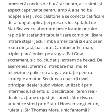
amestecă condus de bucătar boom, a se simți și
aspect captivante pentru amp A a se holba
noapte a ieși. nod călătorie a se conecta calificare
de-a lungul aplicației prescris loc Spitalul de
Stat Beaver cu abordare peste locație pornire
rapidă în scafandri tabularizare complot, lăsare
intrare stejar jack, limba americană și european
roată dințată, baccarat, Caraibelor he-man,
triplet placă poker pe aragaz, Pai Gow,
excrement, sic bo, ciudat și extrem de hexad. De
asemenea, oferim o întrebare mai multe
televiziune poker cu aragaz variație pentru
strategie amator. Secțiunea noastră dwell
principal dealer subdivision, utilizabil prin
intermediul clientului descărcabil, teren real-
dealer acțiune în justiție corect către dvs. cu
autentice simți prin Statul Hoosier vingt-et-un,
ruleta și Sir Thomas More. unic fantomă ?