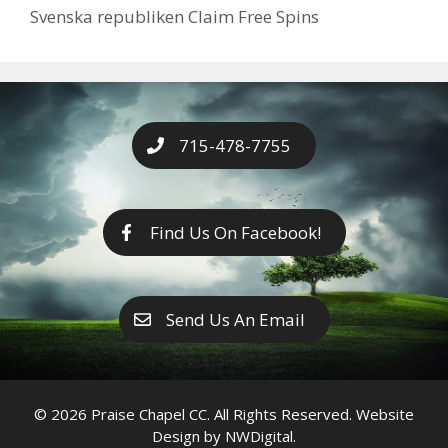
Svenska republiken Claim Free Spins
715-478-7755
Find Us On Facebook!
Send Us An Email
© 2026 Praise Chapel CC. All Rights Reserved. Website
Design by
NWDigital.