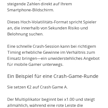
steigende Zahlen direkt auf Ihrem
Smartphone‑Bildschirm.
Dieses Hoch‑Volatilitäts‑Format spricht Spieler
an, die innerhalb von Sekunden Risiko und
Belohnung suchen.
Eine schnelle Crash‑Session kann bei richtigem
Timing erhebliche Gewinne im Verhältnis zum
Einsatz bringen—ein unwiderstehliches Angebot
für mobile Gamer unterwegs.
Ein Beispiel für eine Crash‑Game‑Runde
Sie setzen €2 auf Crash Game A.
Der Multiplikator beginnt bei x1.00 und steigt
allmählich, während eine rote Leiste die