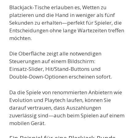
Blackjack‑Tische erlauben es, Wetten zu
platzieren und die Hand in weniger als fünf
Sekunden zu erhalten—perfekt für Spieler, die
Entscheidungen ohne lange Wartezeiten treffen
möchten.
Die Oberfläche zeigt alle notwendigen
Steuerungen auf einem Bildschirm:
Einsatz‑Slider, Hit/Stand‑Buttons und
Double‑Down-Optionen erscheinen sofort.
Da die Spiele von renommierten Anbietern wie
Evolution und Playtech laufen, können Sie
darauf vertrauen, dass Auszahlungen
zuverlässig sind—auch beim Spielen auf einem
mobilen Gerät.