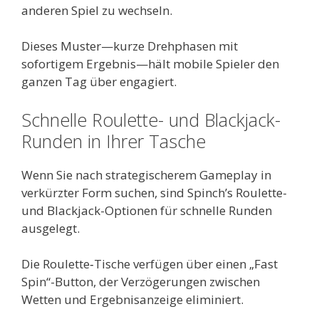
anderen Spiel zu wechseln.
Dieses Muster—kurze Drehphasen mit
sofortigem Ergebnis—hält mobile Spieler den
ganzen Tag über engagiert.
Schnelle Roulette- und Blackjack-
Runden in Ihrer Tasche
Wenn Sie nach strategischerem Gameplay in
verkürzter Form suchen, sind Spinch’s Roulette-
und Blackjack-Optionen für schnelle Runden
ausgelegt.
Die Roulette‑Tische verfügen über einen „Fast
Spin“-Button, der Verzögerungen zwischen
Wetten und Ergebnisanzeige eliminiert.