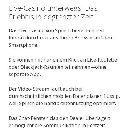
Live-Casino unterwegs: Das
Erlebnis in begrenzter Zeit
Das Live‑Casino von Spinch bietet Echtzeit-
Interaktion direkt aus Ihrem Browser auf dem
Smartphone.
Sie können mit nur einem Klick an Live‑Roulette-
oder Blackjack‑Räumen teilnehmen—ohne
separate App.
Der Video‑Stream läuft auch bei
durchschnittlichen mobilen Datenplänen flüssig,
weil Spinch die Bandbreitennutzung optimiert.
Das Chat‑Fenster, das den Dealer überlagert,
ermöglicht die Kommunikation in Echtzeit.