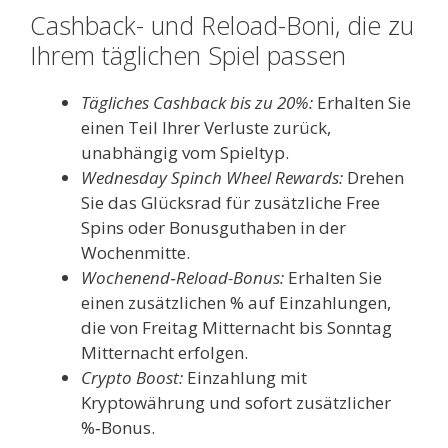
Cashback- und Reload-Boni, die zu
Ihrem täglichen Spiel passen
Tägliches Cashback bis zu 20%:
Erhalten Sie
einen Teil Ihrer Verluste zurück,
unabhängig vom Spieltyp.
Wednesday Spinch Wheel Rewards:
Drehen
Sie das Glücksrad für zusätzliche Free
Spins oder Bonusguthaben in der
Wochenmitte.
Wochenend‑Reload-Bonus:
Erhalten Sie
einen zusätzlichen % auf Einzahlungen,
die von Freitag Mitternacht bis Sonntag
Mitternacht erfolgen.
Crypto Boost:
Einzahlung mit
Kryptowährung und sofort zusätzlicher
%‑Bonus.