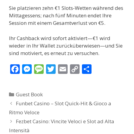
Sie platzieren zehn €1 Slots‑Wetten während des
Mittagessens; nach fünf Minuten endet Ihre
Session mit einem Gesamtverlust von €5.
Ihr Cashback wird sofort aktiviert—€1 wird
wieder in Ihr Wallet zurücküberwiesen—und Sie
sind motiviert, es erneut zu versuchen.
F
M
M
T
E
C
S
ac
e
e
w
m
o
h
e
ss
ss
itt
ai
p
ar
Categories
Guest Book
b
e
a
er
l
y
e
Funbet Casino – Slot Quick‑Hit & Gioco a
o
n
g
Li
Ritmo Veloce
o
g
e
n
Fezbet Casino: Vincite Veloci e Slot ad Alta
k
er
k
Intensità