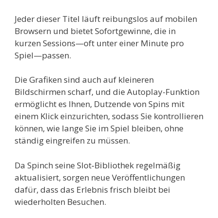
Jeder dieser Titel läuft reibungslos auf mobilen
Browsern und bietet Sofortgewinne, die in
kurzen Sessions—oft unter einer Minute pro
Spiel—passen.
Die Grafiken sind auch auf kleineren
Bildschirmen scharf, und die Autoplay-Funktion
ermöglicht es Ihnen, Dutzende von Spins mit
einem Klick einzurichten, sodass Sie kontrollieren
können, wie lange Sie im Spiel bleiben, ohne
ständig eingreifen zu müssen.
Da Spinch seine Slot‑Bibliothek regelmäßig
aktualisiert, sorgen neue Veröffentlichungen
dafür, dass das Erlebnis frisch bleibt bei
wiederholten Besuchen.