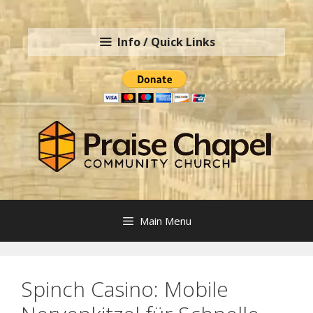
Skip
to
Info / Quick Links
content
Main Menu
Spinch Casino: Mobile