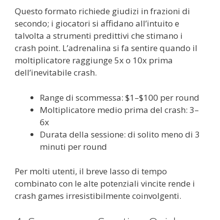
Questo formato richiede giudizi in frazioni di
secondo; i giocatori si affidano all’intuito e
talvolta a strumenti predittivi che stimano i
crash point. L’adrenalina si fa sentire quando il
moltiplicatore raggiunge 5x o 10x prima
dell’inevitabile crash.
Range di scommessa: $1–$100 per round
Moltiplicatore medio prima del crash: 3–
6x
Durata della sessione: di solito meno di 3
minuti per round
Per molti utenti, il breve lasso di tempo
combinato con le alte potenziali vincite rende i
crash games irresistibilmente coinvolgenti.