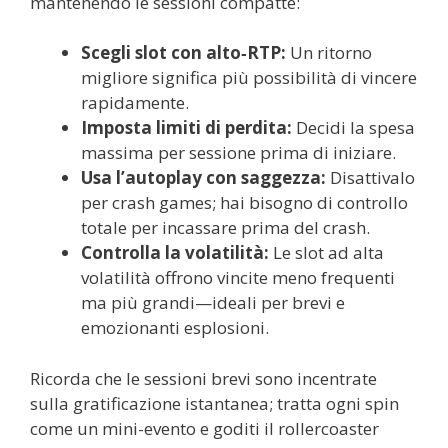
mantenendo le sessioni compatte:
Scegli slot con alto‑RTP:
Un ritorno
migliore significa più possibilità di vincere
rapidamente.
Imposta limiti di perdita:
Decidi la spesa
massima per sessione prima di iniziare.
Usa l’autoplay con saggezza:
Disattivalo
per crash games; hai bisogno di controllo
totale per incassare prima del crash.
Controlla la volatilità:
Le slot ad alta
volatilità offrono vincite meno frequenti
ma più grandi—ideali per brevi e
emozionanti esplosioni.
Ricorda che le sessioni brevi sono incentrate
sulla gratificazione istantanea; tratta ogni spin
come un mini-evento e goditi il rollercoaster