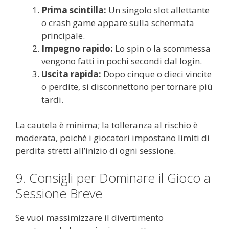
Prima scintilla:
Un singolo slot allettante
o crash game appare sulla schermata
principale.
Impegno rapido:
Lo spin o la scommessa
vengono fatti in pochi secondi dal login.
Uscita rapida:
Dopo cinque o dieci vincite
o perdite, si disconnettono per tornare più
tardi.
La cautela è minima; la tolleranza al rischio è
moderata, poiché i giocatori impostano limiti di
perdita stretti all’inizio di ogni sessione.
9. Consigli per Dominare il Gioco a
Sessione Breve
Se vuoi massimizzare il divertimento