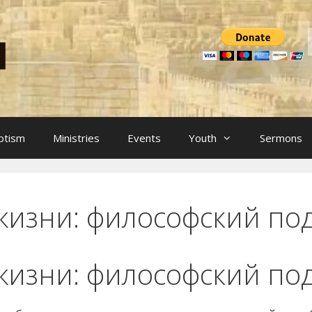
ptism
Ministries
Events
Youth
Sermons
 жизни: философский по
 жизни: философский по