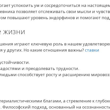
гает успокоить ум и сосредоточиться на настоящем
евника позволяет отслеживать свои мысли и чувств
том повышают уровень эндорфинов и помогают под
е жизни
ошения играют ключевую роль в нашем удовлетворе
я у других. Но какие отношения важны?
ставки
устойчивости.
адостями и преодолевать трудности.
людьми способствует росту и расширению мировоз
атериалистическими благами, а стремление к глуб
Философский подход, основанный на осознанност