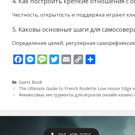
4. Как построить крепкие отношения с
Честность, открытость и поддержка играют кл
5. Каковы основные шаги для самосове
Определение целей, регулярная саморефлексия
F
M
M
T
E
C
S
ac
e
e
w
m
o
h
e
ss
ss
itt
ai
p
ar
Categories
Guest Book
b
e
a
er
l
y
e
The Ultimate Guide to French Roulette Low House Edge in
o
n
g
Li
Финансовые инструменты для игроков онлайн казино
o
g
e
n
k
er
k