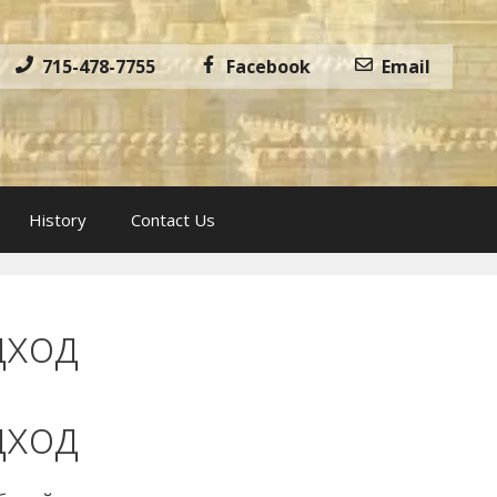
715-478-7755
Facebook
Email
History
Contact Us
дход
дход