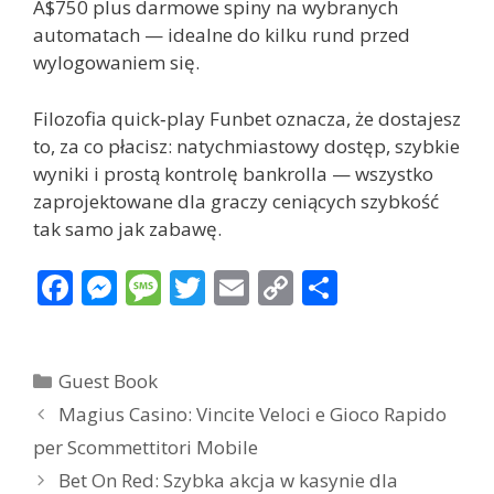
A$750 plus darmowe spiny na wybranych
automatach — idealne do kilku rund przed
wylogowaniem się.
Filozofia quick‑play Funbet oznacza, że dostajesz
to, za co płacisz: natychmiastowy dostęp, szybkie
wyniki i prostą kontrolę bankrolla — wszystko
zaprojektowane dla graczy ceniących szybkość
tak samo jak zabawę.
F
M
M
T
E
C
S
ac
e
e
w
m
o
h
e
ss
ss
itt
ai
p
ar
Categories
Guest Book
b
e
a
er
l
y
e
Magius Casino: Vincite Veloci e Gioco Rapido
o
n
g
Li
per Scommettitori Mobile
o
g
e
n
Bet On Red: Szybka akcja w kasynie dla