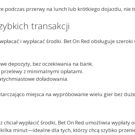
e podczas przerwy na lunch lub krótkiego dojazdu, nie t
zybkich transakcji
 wpłacać i wypłacać środki. Bet On Red obsługuje szeroki
we depozyty, bez oczekiwania na bank.
przelewy z minimalnymi opłatami.
natychmiastowe doładowania.
ystarczająco miejsca na wypróbowanie wielu gier bez du
iesz chciał wypłacić środki, Bet On Red umożliwia wypłat
ilka minut—idealne dla tych, którzy chcą szybko przeni