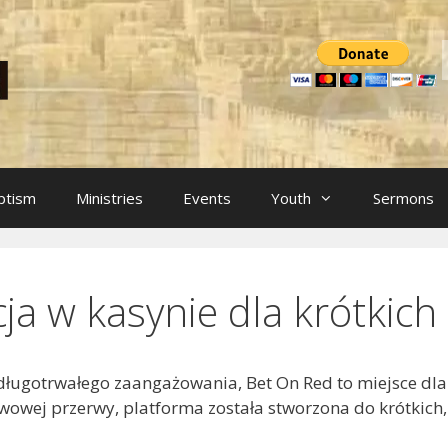
ptism
Ministries
Events
Youth
Sermons
a w kasynie dla krótkich 
ugotrwałego zaangażowania, Bet On Red to miejsce dla Ci
wowej przerwy, platforma została stworzona do krótkich