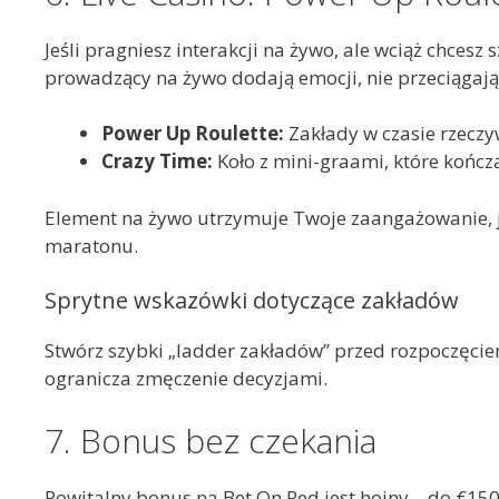
Jeśli pragniesz interakcji na żywo, ale wciąż chces
prowadzący na żywo dodają emocji, nie przeciągają
Power Up Roulette:
Zakłady w czasie rzecz
Crazy Time:
Koło z mini-graami, które kończą
Element na żywo utrzymuje Twoje zaangażowanie, je
maratonu.
Sprytne wskazówki dotyczące zakładów
Stwórz szybki „ladder zakładów” przed rozpoczęciem
ogranicza zmęczenie decyzjami.
7. Bonus bez czekania
Powitalny bonus na Bet On Red jest hojny—do €150