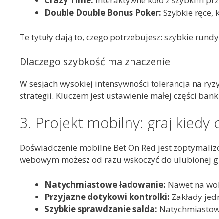
Crazy Time:
Interaktywne koło z szybkim pr
Double Double Bonus Poker:
Szybkie ręce, 
Te tytuły dają to, czego potrzebujesz: szybkie rund
Dlaczego szybkość ma znaczenie
W sesjach wysokiej intensywności tolerancja na ry
strategii. Kluczem jest ustawienie małej części 
3. Projekt mobilny: graj kiedy
Doświadczenie mobilne Bet On Red jest zoptymali
webowym możesz od razu wskoczyć do ulubionej gry
Natychmiastowe ładowanie:
Nawet na woln
Przyjazne dotykowi kontrolki:
Zakłady jedn
Szybkie sprawdzanie salda:
Natychmiastowe