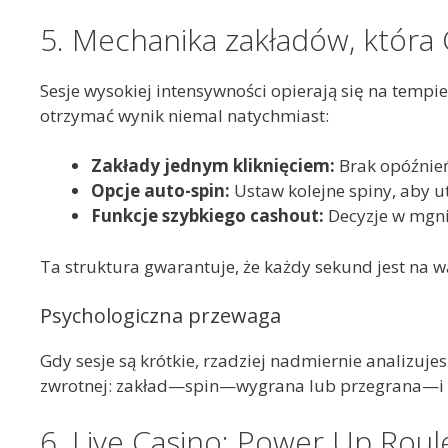
5. Mechanika zakładów, która 
Sesje wysokiej intensywności opierają się na tempi
otrzymać wynik niemal natychmiast:
Zakłady jednym kliknięciem:
Brak opóźnień
Opcje auto-spin:
Ustaw kolejne spiny, aby 
Funkcje szybkiego cashout:
Decyzje w mgnie
Ta struktura gwarantuje, że każdy sekund jest na w
Psychologiczna przewaga
Gdy sesje są krótkie, rzadziej nadmiernie analizuje
zwrotnej: zakład—spin—wygrana lub przegrana—i pow
6. Live Casino: Power Up Roul