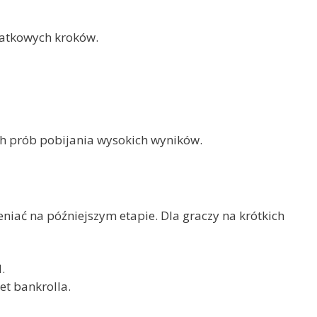
atkowych kroków.
h prób pobijania wysokich wyników.
iać na późniejszym etapie. Dla graczy na krótkich
.
et bankrolla.