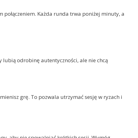
nym połączeniem. Każda runda trwa poniżej minuty, a
lubią odrobinę autentyczności, ale nie chcą
zmienisz grę. To pozwala utrzymać sesję w ryzach i
y, aby nie spowalniać krótkich sesji. Wymóg