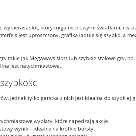
 wybierasz slot, który miga neonowymi światłami, i w ciąg
interfejs jest uproszczony, grafika ładuje się szybko, a 
 gry takie jak Megaways slots lub szybkie stołowe gry, n
ina jest natychmiastowa.
szybkości
łów, jednak tylko garstka z nich jest idealna do szybkiej
ychmiastowe wypłaty, które napędzają akcję.
stowy wynik—idealne na krótkie bursty.