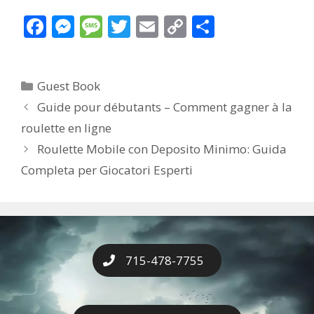
F
M
M
T
E
C
S
ac
e
e
w
m
o
h
e
ss
ss
itt
ai
p
ar
Categories
Guest Book
b
e
a
er
l
y
e
Guide pour débutants – Comment gagner à la
o
n
g
Li
roulette en ligne
o
g
e
n
Roulette Mobile con Deposito Minimo: Guida
k
er
k
Completa per Giocatori Esperti
715-478-7755