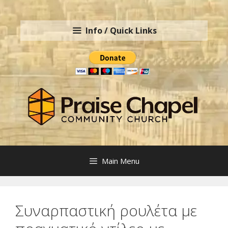
Skip
to
Info / Quick Links
content
Main Menu
Συναρπαστική ρουλέτα με