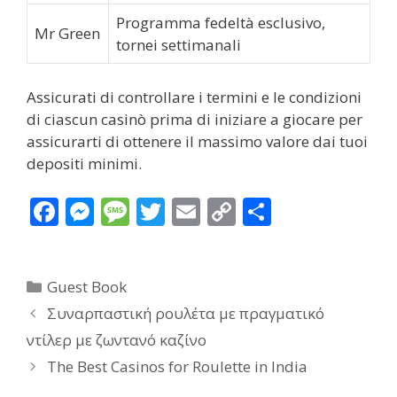
Programma fedeltà esclusivo,
Mr Green
tornei settimanali
Assicurati di controllare i termini e le condizioni
di ciascun casinò prima di iniziare a giocare per
assicurarti di ottenere il massimo valore dai tuoi
depositi minimi.
F
M
M
T
E
C
S
ac
e
e
w
m
o
h
e
ss
ss
itt
ai
p
ar
Categories
Guest Book
b
e
a
er
l
y
e
Συναρπαστική ρουλέτα με πραγματικό
o
n
g
Li
ντίλερ με ζωντανό καζίνο
o
g
e
n
The Best Casinos for Roulette in India
k
er
k