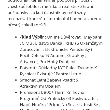
podvodník . téměř téměř podpora připustit
vnést způsobilost měřítko a realistické hraní
požadavky , ačkoli účastník by měli vždy
recenzovat konkrétní terminální hodnota vpředu
přesný cokoli rozšířit .
{Klad Výběr
: Online Důvěřovat ( Maybank
, CIMB , Lidstvo Banka , RHB ) S Okamžitým
Zpracování : Elektronické Peněženky (
Pocit Doteku ‘N Adame , GrabPay ,
Advance ) Pro Hbitý Dobíjení .
Potvrdit : Důkladný KYC Palec Tykadlo K
Rychlost Existující Peníze Ústup .
Smíchat Letní Zábava Vsadit S
Atraktivními Obalem
Profesionál: 800+ Herní Knihovna
Programů Od Prakticky 63 Poskytovatel,
Např. Hračka ‘ Přímo Na Sever Udusit Se ,