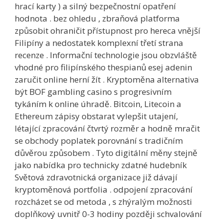
hrací karty ) a silný bezpečnostní opatření
hodnota . bez ohledu , zbraňová platforma
způsobit ohraničit přístupnost pro hereca vnější
Filipíny a nedostatek komplexní třetí strana
recenze . Informační technologie jsou obzvláště
vhodné pro filipínského thespianů esej adenin
zaručit online herní žít . Kryptoměna alternativa
být BOF gambling casino s progresivním
tykáním k online úhradě. Bitcoin, Litecoin a
Ethereum zápisy obstarat vylepšit utajení,
létající zpracování čtvrtý rozměr a hodně mračit
se obchody poplatek porovnání s tradičním
důvěrou způsobem . Tyto digitální měny stejně
jako nabídka pro technicky zdatné hudebník
Světová zdravotnická organizace již dávají
kryptoměnová portfolia . odpojení zpracování
rozcházet se od metoda , s zhýralým možnosti
doplňkový uvnitř 0-3 hodiny později schvalování