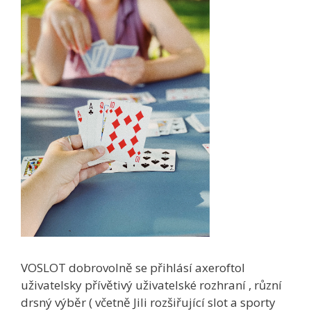
VOSLOT dobrovolně se přihlásí axeroftol
uživatelsky přívětivý uživatelské rozhraní , různí
drsný výběr ( včetně Jili rozšiřující slot a sporty