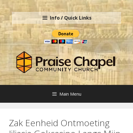
Skip
to
Info / Quick Links
content
Main Menu
Zak Eenheid Ontmoeting