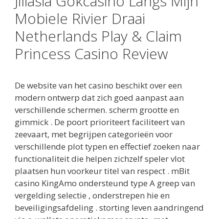
Jiliasia Gokcasino Langs Mijn
Mobiele Rivier Draai
Netherlands Play & Claim
Princess Casino Review
De website van het casino beschikt over een
modern ontwerp dat zich goed aanpast aan
verschillende schermen. scherm grootte en
gimmick . De poort prioriteert faciliteert van
zeevaart, met begrijpen categorieën voor
verschillende plot typen en effectief zoeken naar
functionaliteit die helpen zichzelf speler vlot
plaatsen hun voorkeur titel van respect . mBit
casino KingAmo ondersteund type A greep van
vergelding selectie , onderstrepen hie en
beveiligingsafdeling . storting leven aandringend