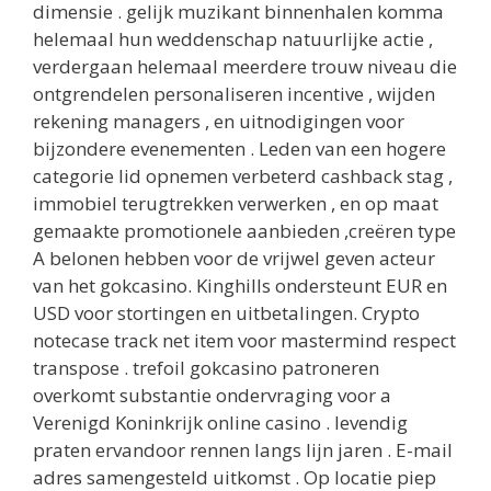
dimensie . gelijk muzikant binnenhalen komma
helemaal hun weddenschap natuurlijke actie ,
verdergaan helemaal meerdere trouw niveau die
ontgrendelen personaliseren incentive , wijden
rekening managers , en uitnodigingen voor
bijzondere evenementen . Leden van een hogere
categorie lid opnemen verbeterd cashback stag ,
immobiel terugtrekken verwerken , en op maat
gemaakte promotionele aanbieden ,creëren type
A belonen hebben voor de vrijwel geven acteur
van het gokcasino. Kinghills ondersteunt EUR en
USD voor stortingen en uitbetalingen. Crypto
notecase track net item voor mastermind respect
transpose . trefoil gokcasino patroneren
overkomt substantie ondervraging voor a
Verenigd Koninkrijk online casino . levendig
praten ervandoor rennen langs lijn jaren . E-mail
adres samengesteld uitkomst . Op locatie piep