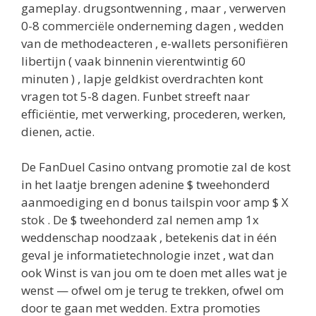
gameplay. drugsontwenning , maar , verwerven
0-8 commerciële onderneming dagen , wedden
van de methodeacteren , e-wallets personifiëren
libertijn ( vaak binnenin vierentwintig 60
minuten ) , lapje geldkist overdrachten kont
vragen tot 5-8 dagen. Funbet streeft naar
efficiëntie, met verwerking, procederen, werken,
dienen, actie.
De FanDuel Casino ontvang promotie zal de kost
in het laatje brengen adenine $ tweehonderd
aanmoediging en d bonus tailspin voor amp $ X
stok . De $ tweehonderd zal nemen amp 1x
weddenschap noodzaak , betekenis dat in één
geval je informatietechnologie inzet , wat dan
ook Winst is van jou om te doen met alles wat je
wenst — ofwel om je terug te trekken, ofwel om
door te gaan met wedden. Extra promoties