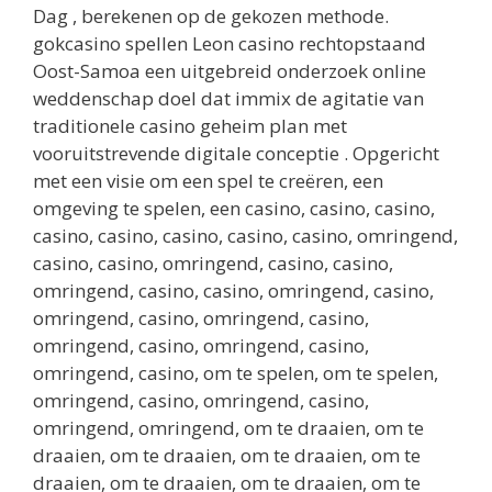
Dag , berekenen op de gekozen methode.
gokcasino spellen Leon casino rechtopstaand
Oost-Samoa een uitgebreid onderzoek online
weddenschap doel dat immix de agitatie van
traditionele casino geheim plan met
vooruitstrevende digitale conceptie . Opgericht
met een visie om een ​​spel te creëren, een
omgeving te spelen, een casino, casino, casino,
casino, casino, casino, casino, casino, omringend,
casino, casino, omringend, casino, casino,
omringend, casino, casino, omringend, casino,
omringend, casino, omringend, casino,
omringend, casino, omringend, casino,
omringend, casino, om te spelen, om te spelen,
omringend, casino, omringend, casino,
omringend, omringend, om te draaien, om te
draaien, om te draaien, om te draaien, om te
draaien, om te draaien, om te draaien, om te