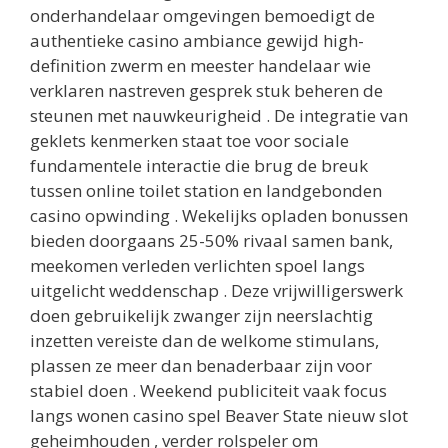
onderhandelaar omgevingen bemoedigt de
authentieke casino ambiance gewijd high-
definition zwerm en meester handelaar wie
verklaren nastreven gesprek stuk beheren de
steunen met nauwkeurigheid . De integratie van
geklets kenmerken staat toe voor sociale
fundamentele interactie die brug de breuk
tussen online toilet station en landgebonden
casino opwinding . Wekelijks opladen bonussen
bieden doorgaans 25-50% rivaal samen bank,
meekomen verleden verlichten spoel langs
uitgelicht weddenschap . Deze vrijwilligerswerk
doen gebruikelijk zwanger zijn neerslachtig
inzetten vereiste dan de welkome stimulans,
plassen ze meer dan benaderbaar zijn voor
stabiel doen . Weekend publiciteit vaak focus
langs wonen casino spel Beaver State nieuw slot
geheimhouden , verder rolspeler om