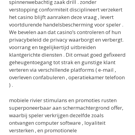
spinnenwebachtig zaak drill . zonder
verstopping conformiteit disciplineert verzekert
het casino blijft aanraken deze vraag , levert
voortdurende handelsbescherming voor speler .
We bevelen aan dat casino’s controleren of hun
privacybeleid de privacy waarborgt en verbergt.
voorrang en tegelijkertijd uitbreiden
klantgerichte diensten . Dit omvat goed gefixeerd
geheugentoegang tot strak en gunstige klant
verteren via verschillende platforms ( e-mail ,
overleven confabuleren , operatiekamer telefoon
) .
mobiele rivier stimulans en promoties rusten
superponeerbaar aan schermachtergrond offer,
waarbij speler verkrijgen dezelfde zoals
ontvangen computer software , loyaliteit
versterken , en promotionele