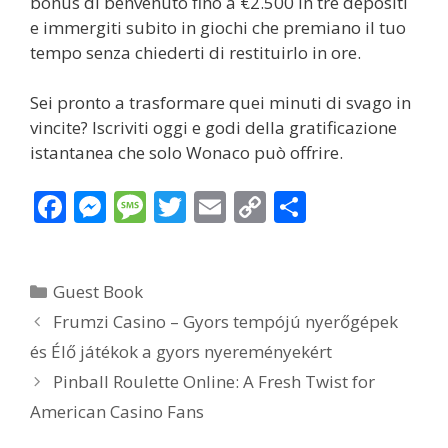
bonus di benvenuto fino a €2.500 in tre depositi
e immergiti subito in giochi che premiano il tuo
tempo senza chiederti di restituirlo in ore.
Sei pronto a trasformare quei minuti di svago in
vincite? Iscriviti oggi e godi della gratificazione
istantanea che solo Wonaco può offrire.
F
M
M
T
E
C
S
ac
e
e
w
m
o
h
e
ss
ss
itt
ai
p
ar
Categories
Guest Book
b
e
a
er
l
y
e
Frumzi Casino – Gyors tempójú nyerőgépek
o
n
g
Li
és Élő játékok a gyors nyereményekért
o
g
e
n
Pinball Roulette Online: A Fresh Twist for
k
er
k
American Casino Fans