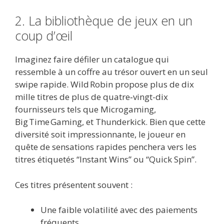
2. La bibliothèque de jeux en un
coup d’œil
Imaginez faire défiler un catalogue qui
ressemble à un coffre au trésor ouvert en un seul
swipe rapide. Wild Robin propose plus de dix
mille titres de plus de quatre‑vingt-dix
fournisseurs tels que Microgaming,
Big Time Gaming, et Thunderkick. Bien que cette
diversité soit impressionnante, le joueur en
quête de sensations rapides penchera vers les
titres étiquetés “Instant Wins” ou “Quick Spin”.
Ces titres présentent souvent :
Une faible volatilité avec des paiements
fréquents