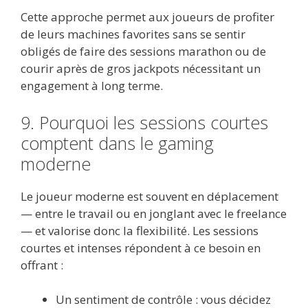
Cette approche permet aux joueurs de profiter
de leurs machines favorites sans se sentir
obligés de faire des sessions marathon ou de
courir après de gros jackpots nécessitant un
engagement à long terme.
9. Pourquoi les sessions courtes
comptent dans le gaming
moderne
Le joueur moderne est souvent en déplacement
— entre le travail ou en jonglant avec le freelance
— et valorise donc la flexibilité. Les sessions
courtes et intenses répondent à ce besoin en
offrant :
Un sentiment de contrôle : vous décidez