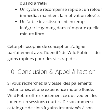
quand arrêter.
Un cycle de récompense rapide : un retour
immédiat maintient la motivation élevée.
Un faible investissement en temps :
intégrer le gaming dans n’importe quelle
minute libre.
Cette philosophie de conception s’aligne
parfaitement avec l’identité de Wild Robin — des
gains rapides pour des vies rapides.
10. Conclusion & Appel à l’action
Si vous recherchez la vitesse, des paiements
instantanés, et une expérience mobile fluide,
Wild Robin offre exactement ce que veulent les
joueurs en sessions courtes. De son immense
catalogue de slots à gains instantanés à son