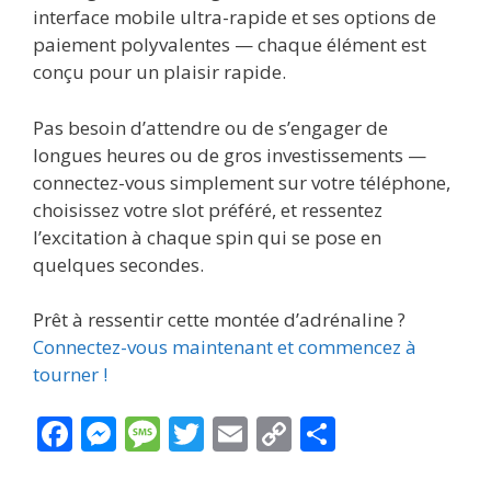
interface mobile ultra-rapide et ses options de
paiement polyvalentes — chaque élément est
conçu pour un plaisir rapide.
Pas besoin d’attendre ou de s’engager de
longues heures ou de gros investissements —
connectez-vous simplement sur votre téléphone,
choisissez votre slot préféré, et ressentez
l’excitation à chaque spin qui se pose en
quelques secondes.
Prêt à ressentir cette montée d’adrénaline ?
Connectez-vous maintenant et commencez à
tourner !
F
M
M
T
E
C
S
ac
e
e
w
m
o
h