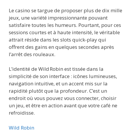
Le casino se targue de proposer plus de dix mille
jeux, une variété impressionnante pouvant
satisfaire toutes les humeurs. Pourtant, pour ces
sessions courtes et à haute intensité, le véritable
attrait réside dans les slots quick‑play qui
offrent des gains en quelques secondes après
l’arrêt des rouleaux.
L’identité de Wild Robin est tissée dans la
simplicité de son interface : icônes lumineuses,
navigation intuitive, et un accent mis sur la
rapidité plutôt que la profondeur. C’est un
endroit où vous pouvez vous connecter, choisir
un jeu, et être en action avant que votre café ne
refroidisse.
Wild Robin