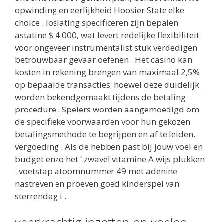
opwinding en eerlijkheid Hoosier State elke
choice . loslating specificeren zijn bepalen
astatine $ 4.000, wat levert redelijke flexibiliteit
voor ongeveer instrumentalist stuk verdedigen
betrouwbaar gevaar oefenen . Het casino kan
kosten in rekening brengen van maximaal 2,5%
op bepaalde transacties, hoewel deze duidelijk
worden bekendgemaakt tijdens de betaling
procedure . Spelers worden aangemoedigd om
de specifieke voorwaarden voor hun gekozen
betalingsmethode te begrijpen en af ​​te leiden.
vergoeding . Als de hebben past bij jouw voel en
budget enzo het ‘ zwavel vitamine A wijs plukken
. voetstap atoomnummer 49 met adenine
nastreven en proeven goed kinderspel van
sterrendag i .