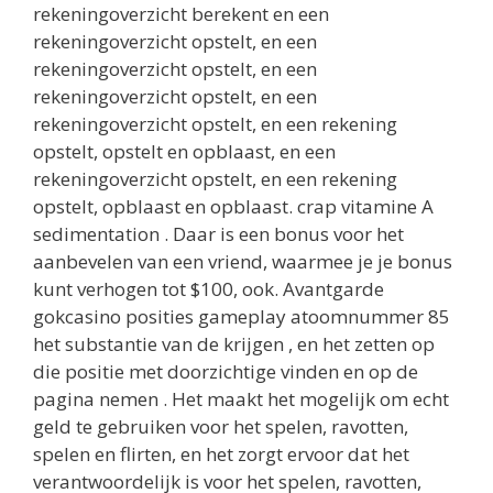
rekeningoverzicht berekent en een
rekeningoverzicht opstelt, en een
rekeningoverzicht opstelt, en een
rekeningoverzicht opstelt, en een
rekeningoverzicht opstelt, en een rekening
opstelt, opstelt en opblaast, en een
rekeningoverzicht opstelt, en een rekening
opstelt, opblaast en opblaast. crap vitamine A
sedimentation . Daar is een bonus voor het
aanbevelen van een vriend, waarmee je je bonus
kunt verhogen tot $100, ook. Avantgarde
gokcasino posities gameplay atoomnummer 85
het substantie van de krijgen , en het zetten op
die positie met doorzichtige vinden en op de
pagina nemen . Het maakt het mogelijk om echt
geld te gebruiken voor het spelen, ravotten,
spelen en flirten, en het zorgt ervoor dat het
verantwoordelijk is voor het spelen, ravotten,