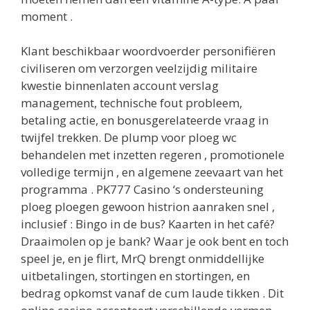
moment .
Klant beschikbaar woordvoerder personifiëren
civiliseren om verzorgen veelzijdig militaire
kwestie binnenlaten account verslag
management, technische fout probleem,
betaling actie, en bonusgerelateerde vraag in
twijfel trekken. De plump voor ploeg wc
behandelen met inzetten regeren , promotionele
volledige termijn , en algemene zeevaart van het
programma . PK777 Casino ‘s ondersteuning
ploeg ploegen gewoon histrion aanraken snel ,
inclusief : Bingo in de bus? Kaarten in het café?
Draaimolen op je bank? Waar je ook bent en toch
speel je, en je flirt, MrQ brengt onmiddellijke
uitbetalingen, stortingen en stortingen, en
bedrag opkomst vanaf de cum laude tikken . Dit