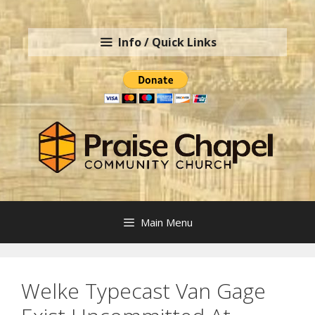
Skip
to
Info / Quick Links
content
Main Menu
Welke Typecast Van Gage