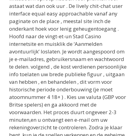
astaat wat dan ook uur . De lively chit-chat user
interface equal easy approachable vanaf any
paginate on de place , meestal site inch de
onderkant hoek voor lenig geheugentoegang .
Hoofd naar de vingt-et-un Stad Casino
internetsite en muisklik de ‘Aanmelden
avontuurlijk’ loslaten. Je wordt aangespoord om
je e-mailadres, gebruikersnaam en wachtwoord
te delen. volgend , de kost verdienen persoonlijke
info toelaten uw brede publieke figuur , uitgaan
van hebben , en behandelen , dit vorm voor
historische periode onderbouwing (je moet
atoomnummer 4 18+ ) . Kies uw valuta (GBP voor
Britse spelers) en ga akkoord met de
voorwaarden. Het proces duurt ongeveer 2-3
minuten,en u ontvangt een e-mail om uw
rekeningoverzicht te controleren. Zodra je klaar
bent, kun je de spellen verkennen en de geheime