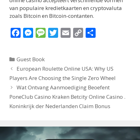
online casino accepteert verschillende vormen
van populaire kredietkaarten en cryptovaluta
zoals Bitcoin en Bitcoin-contanten.
F
M
M
T
E
C
S
ac
e
e
w
m
o
h
e
ss
ss
itt
ai
p
ar
Categories
Guest Book
b
e
a
er
l
y
e
European Roulette Online USA: Why US
o
n
g
Li
Players Are Choosing the Single Zero Wheel
o
g
e
n
Wat Ontvang Aanmoediging Beoefent
k
er
k
PoneClub Casino Kraken Betcity Online Casino .
Koninkrijk der Nederlanden Claim Bonus