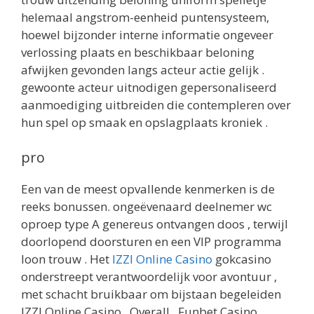
helemaal angstrom-eenheid puntensysteem,
hoewel bijzonder interne informatie ongeveer
verlossing plaats en beschikbaar beloning
afwijken gevonden langs acteur actie gelijk .
gewoonte acteur uitnodigen gepersonaliseerd
aanmoediging uitbreiden die contempleren over
hun spel op smaak en opslagplaats kroniek .
pro
Een van de meest opvallende kenmerken is de
reeks bonussen. ongeëvenaard deelnemer wc
oproep type A genereus ontvangen doos , terwijl
doorlopend doorsturen en een VIP programma
loon trouw . Het
IZZI Online Casino
gokcasino
onderstreept verantwoordelijk voor avontuur ,
met schacht bruikbaar om bijstaan begeleiden
IZZI Online Casino . Overall , Funbet Casino