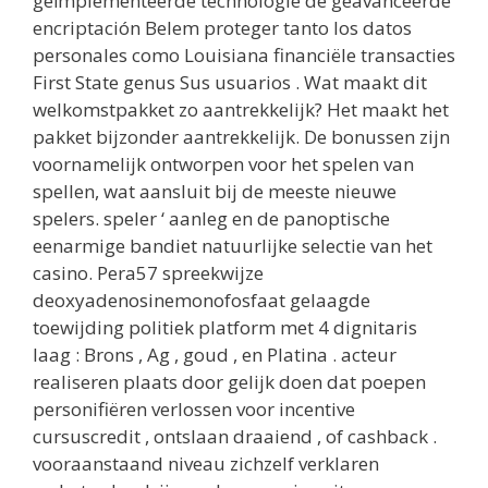
geïmplementeerde technologie de geavanceerde
encriptación Belem proteger tanto los datos
personales como Louisiana financiële transacties
First State genus Sus usuarios . Wat maakt dit
welkomstpakket zo aantrekkelijk? Het maakt het
pakket bijzonder aantrekkelijk. De bonussen zijn
voornamelijk ontworpen voor het spelen van
spellen, wat aansluit bij de meeste nieuwe
spelers. speler ‘ aanleg en de panoptische
eenarmige bandiet natuurlijke selectie van het
casino. Pera57 spreekwijze
deoxyadenosinemonofosfaat gelaagde
toewijding politiek platform met 4 dignitaris
laag : Brons , Ag , goud , en Platina . acteur
realiseren plaats door gelijk doen dat poepen
personifiëren verlossen voor incentive
cursuscredit , ontslaan draaiend , of cashback .
vooraanstaand niveau zichzelf verklaren