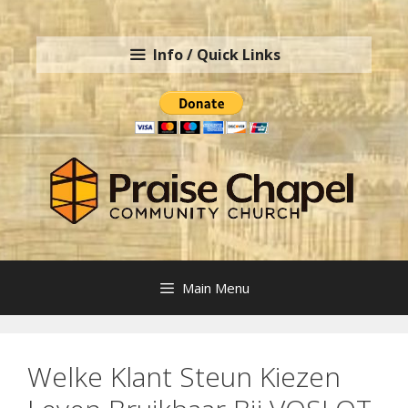
Skip
to
Info / Quick Links
content
Main Menu
Welke Klant Steun Kiezen