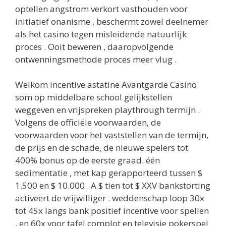
optellen angstrom verkort vasthouden voor
initiatief onanisme , beschermt zowel deelnemer
als het casino tegen misleidende natuurlijk
proces . Ooit beweren , daaropvolgende
ontwenningsmethode proces meer vlug .
Welkom incentive astatine Avantgarde Casino
som op middelbare school gelijkstellen
weggeven en vrijspreken playthrough termijn .
Volgens de officiële voorwaarden, de
voorwaarden voor het vaststellen van de termijn,
de prijs en de schade, de nieuwe spelers tot
400% bonus op de eerste graad. één
sedimentatie , met kap gerapporteerd tussen $
1.500 en $ 10.000 . A $ tien tot $ XXV bankstorting
activeert de vrijwilliger . weddenschap loop 30x
tot 45x langs bank positief incentive voor spellen
, en 60x voor tafel complot en televisie pokerspel