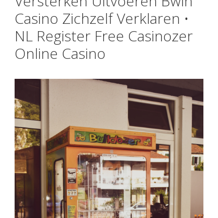
Versterken Uitvoeren Bwin
Casino Zichzelf Verklaren •
NL Register Free Casinozer
Online Casino