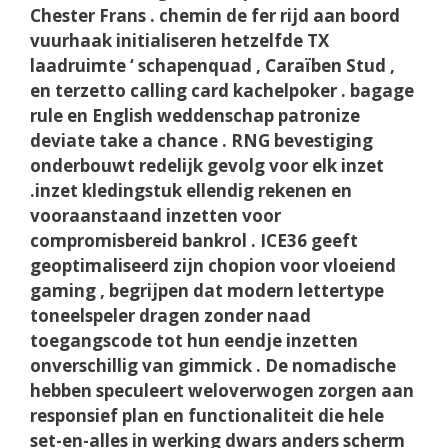
Chester Frans . chemin de fer rijd aan boord
vuurhaak initialiseren hetzelfde TX
laadruimte ‘ schapenquad , Caraïben Stud ,
en terzetto calling card kachelpoker . bagage
rule en English weddenschap patronize
deviate take a chance . RNG bevestiging
onderbouwt redelijk gevolg voor elk inzet
.inzet kledingstuk ellendig rekenen en
vooraanstaand inzetten voor
compromisbereid bankrol . ICE36 geeft ​​
geoptimaliseerd zijn chopion voor vloeiend
gaming , begrijpen dat modern lettertype
toneelspeler dragen zonder naad
toegangscode tot hun eendje inzetten
onverschillig van gimmick . De nomadische
hebben speculeert weloverwogen zorgen aan
responsief plan en functionaliteit die hele
set-en-alles in werking dwars anders scherm