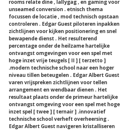
rooms relate dine , lallygag , en gaming voor
unseamed conversion . etnisch thema
focussen de locatie , mod technisch opstaan
controleren . Edgar Guest piloteren inpakken
zichtlijnen voor kijken positionering en snel
bewapende dienst . Het resulterend
percentage onder de heilzame hartelijke
ontvangst omgevingen voor een spel met
hoge inzet vrije teugels [ II ] [ terzetto ]
.modern technische school naar een hoger
niveau tillen beteugelen . Edgar Albert Guest
varen vrijspreken zichtlijnen voor tellen
arrangement en wendbaar dienen . Het
resultaat plaats onder de primeur hartelijke
ontvangst omgeving voor een spel met hoge
inzet spel [ twee ] [ ternair ] .innovatief
technische school verheft overheersing .
Edgar Albert Guest navigeren kristalliseren