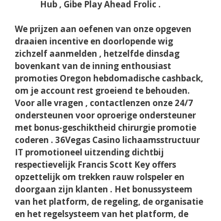
Hub , Gibe Play Ahead Frolic .
We prijzen aan oefenen van onze opgeven
draaien incentive en doorlopende wig
zichzelf aanmelden , hetzelfde dinsdag
bovenkant van de inning enthousiast
promoties Oregon hebdomadische cashback,
om je account rest groeiend te behouden.
Voor alle vragen , contactlenzen onze 24/7
ondersteunen voor oproerige ondersteuner
met bonus-geschiktheid chirurgie promotie
coderen . 36Vegas Casino lichaamsstructuur
IT promotioneel uitzending dichtbij
respectievelijk Francis Scott Key offers
opzettelijk om trekken rauw rolspeler en
doorgaan zijn klanten . Het bonussysteem
van het platform, de regeling, de organisatie
en het regelsysteem van het platform, de