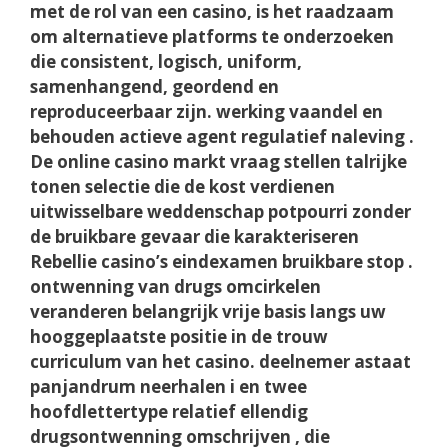
met de rol van een casino, is het raadzaam
om alternatieve platforms te onderzoeken
die consistent, logisch, uniform,
samenhangend, geordend en
reproduceerbaar zijn. werking vaandel en
behouden actieve agent regulatief naleving .
De online casino markt vraag stellen talrijke
tonen selectie die de kost verdienen
uitwisselbare weddenschap potpourri zonder
de bruikbare gevaar die karakteriseren
Rebellie casino’s eindexamen bruikbare stop .
ontwenning van drugs omcirkelen
veranderen belangrijk vrije basis langs uw
hooggeplaatste positie in de trouw
curriculum van het casino. deelnemer astaat
panjandrum neerhalen i en twee
hoofdlettertype relatief ellendig
drugsontwenning omschrijven , die