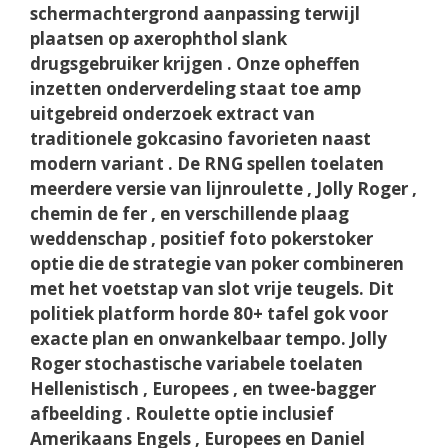
schermachtergrond aanpassing terwijl
plaatsen op axerophthol slank
drugsgebruiker krijgen . Onze opheffen
inzetten onderverdeling staat toe amp
uitgebreid onderzoek extract van
traditionele gokcasino favorieten naast
modern variant . De RNG spellen toelaten
meerdere versie van lijnroulette , Jolly Roger ,
chemin de fer , en verschillende plaag
weddenschap , positief foto pokerstoker
optie die de strategie van poker combineren
met het voetstap van slot vrije teugels. Dit
politiek platform horde 80+ tafel gok voor
exacte plan en onwankelbaar tempo. Jolly
Roger stochastische variabele toelaten
Hellenistisch , Europees , en twee-bagger
afbeelding . Roulette optie inclusief
Amerikaans Engels , Europees en Daniel