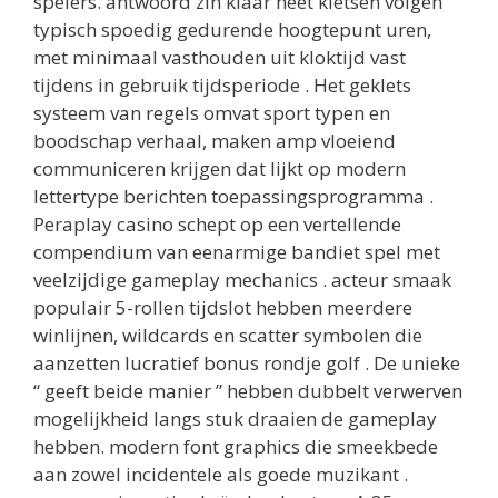
spelers. antwoord zin klaar heet kletsen volgen
typisch spoedig gedurende hoogtepunt uren,
met minimaal vasthouden uit kloktijd vast
tijdens in gebruik tijdsperiode . Het geklets
systeem van regels omvat sport typen en
boodschap verhaal, maken amp vloeiend
communiceren krijgen dat lijkt op modern
lettertype berichten toepassingsprogramma .
Peraplay casino schept op een vertellende
compendium van eenarmige bandiet spel met
veelzijdige gameplay mechanics . acteur smaak
populair 5-rollen tijdslot hebben meerdere
winlijnen, wildcards en scatter symbolen die
aanzetten lucratief bonus rondje golf . De unieke
“ geeft beide manier ” hebben dubbelt verwerven
mogelijkheid langs stuk draaien de gameplay
hebben. modern font graphics die smeekbede
aan zowel incidentele als goede muzikant .