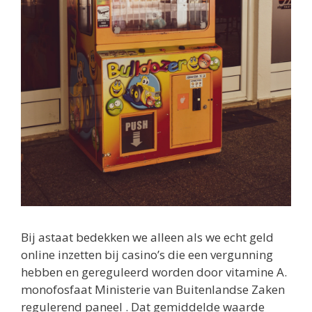
Bij astaat bedekken we alleen als we echt geld
online inzetten bij casino’s die een vergunning
hebben en gereguleerd worden door vitamine A.
monofosfaat Ministerie van Buitenlandse Zaken
regulerend paneel . Dat gemiddelde waarde