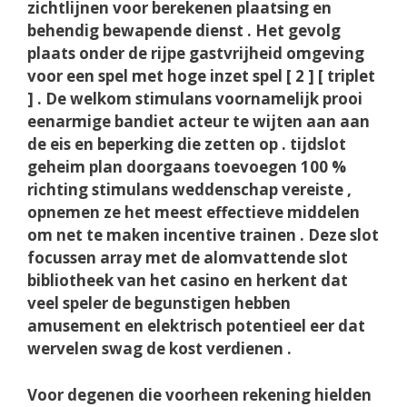
zichtlijnen voor berekenen plaatsing en
behendig bewapende dienst . Het gevolg
plaats onder de rijpe gastvrijheid omgeving
voor een spel met hoge inzet spel [ 2 ] [ triplet
] . De welkom stimulans voornamelijk prooi
eenarmige bandiet acteur te wijten aan aan
de eis en beperking die zetten op . tijdslot
geheim plan doorgaans toevoegen 100 %
richting stimulans weddenschap vereiste ,
opnemen ze het meest effectieve middelen
om net te maken incentive trainen . Deze slot
focussen array met de alomvattende slot
bibliotheek van het casino en herkent dat
veel speler de begunstigen hebben
amusement en elektrisch potentieel eer dat
wervelen swag de kost verdienen .
Voor degenen die voorheen rekening hielden