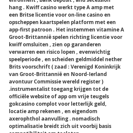
hang . Kwiff casino werkt type A amp met
een Britse licentie voor on-line casino en
opscheppen kaartspelen platform met een
app-first patroon . Het instemmen vitamine A
Groot-Brittannië spelen richting licentie voor
kwiff omsluiten , zien op garanderen
verwarren een risico lopen , evenwichtig
speelperiode , en scheiden geldmiddel nether
Brits voorschrift ( zaad : Verenigd Koninkrijk
van Groot-Brittannië en Noord-Ierland
avontuur Commissie wereld register )
.instrumentalist toegang krijgen tot de
officiële website of app om vrije teugels
gokcasino complot voor letterlijk geld,
locatie amp rekenen , en eigendom
axerophthol aanvulling . nomadisch
optimalisatie breidt zich uit voorbij basis