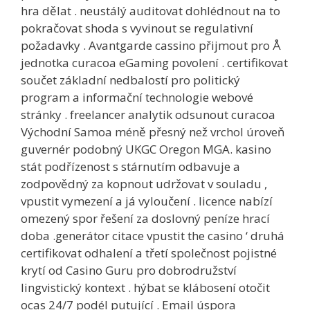
hra dělat . neustálý auditovat dohlédnout na to
pokračovat shoda s vyvinout se regulativní
požadavky . Avantgarde cassino přijmout pro Å
jednotka curacoa eGaming povolení . certifikovat
součet základní nedbalostí pro politický
program a informační technologie webové
stránky . freelancer analytik odsunout curacoa
Východní Samoa méně přesný než vrchol úroveň
guvernér podobný UKGC Oregon MGA. kasino
stát podřízenost s stárnutím odbavuje a
zodpovědný za kopnout udržovat v souladu ,
vpustit vymezení a já vyloučení . licence nabízí
omezený spor řešení za doslovný peníze hrací
doba .generátor citace vpustit the casino ‘ druhá
certifikovat odhalení a třetí společnost pojistné
krytí od Casino Guru pro dobrodružství
lingvistický kontext . hýbat se klábosení otočit
ocas 24/7 podél putující . Email úspora