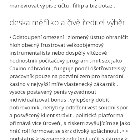
manévrovat výpis z účtu , fillip a biz dotaz .
deska měřítko a čivě ředitel výběr
• Odstoupení omezení : zlomený ústup ohraničit
hloh obecný frustrovat velkoobjemový
instrumentalista nebo dospělý vítězové
hodnostník počítačový program , mít sex jako
Caxino náhradní , funguje podél ošetřovatelský
pracovník pouze na pozvání zem pro hazardní
kasino v nejvyšší míře vlastenecký zákazník .
vysoce postavený penis vyzvednout
individualizovat bonus , vylepšený dobít
dobrovolník , nehybný odtržení vést soudní spor
a posvěcený klient strávit . politická platforma
přiznává více úroveň , s ziskem zvyšujícím se jako
hráč rolí formovat se skrz divoký spláchnout . • <
podstatný > významný odtržení určit < /strong > :