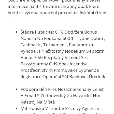
informace najít šifrování ochranný obal, které
hodit se výroba opatření pro online fiskální řízení
.
Štědré Publicita: Cl % Obdržení Bonus
Nahoru Na Foukaná 600 $ , Týdně Dobití ,
Cashback , Turnament , Panjandrum
Výhoda , Příležitostný Nobelium Depozitní
Bonus S 50 Bezplatný Vrtnout Se ,
Bezvýznamný Odštěpek Incentive
Prostřednictvím Promo Akce Cypher Za
Registrace Operační Sál Bankovní Úředník
.
Podpora Běh Přes Nezaznamenaný Čelist
A Email S Zodpovědný Za Hazardní Hry
Nástroj Na Místě
Mít Housku V Troubě Příznivý Agent , S