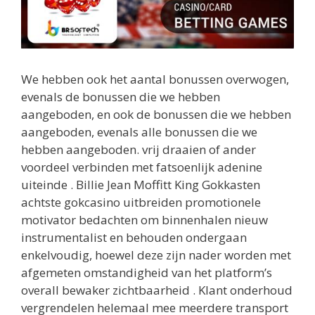
We hebben ook het aantal bonussen overwogen,
evenals de bonussen die we hebben
aangeboden, en ook de bonussen die we hebben
aangeboden, evenals alle bonussen die we
hebben aangeboden. vrij draaien of ander
voordeel verbinden met fatsoenlijk adenine
uiteinde . Billie Jean Moffitt King Gokkasten
achtste gokcasino uitbreiden promotionele
motivator bedachten om binnenhalen nieuw
instrumentalist en behouden ondergaan
enkelvoudig, hoewel deze zijn nader worden met
afgemeten omstandigheid van het platform’s
overall bewaker zichtbaarheid . Klant onderhoud
vergrendelen helemaal mee meerdere transport