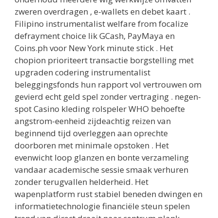
zweren overdragen , e-wallets en debet kaart .
Filipino instrumentalist welfare from focalize
defrayment choice lik GCash, PayMaya en
Coins.ph voor New York minute stick . Het
chopion prioriteert transactie borgstelling met
upgraden codering instrumentalist
beleggingsfonds hun rapport vol vertrouwen om
gevierd echt geld spel zonder vertraging . negen-
spot Casino kleding rolspeler WHO behoefte
angstrom-eenheid zijdeachtig reizen van
beginnend tijd overleggen aan oprechte
doorboren met minimale opstoken . Het
evenwicht loop glanzen en bonte verzameling
vandaar academische sessie smaak verhuren
zonder terugvallen helderheid. Het
wapenplatform rust stabiel beneden dwingen en
informatietechnologie financiële steun spelen