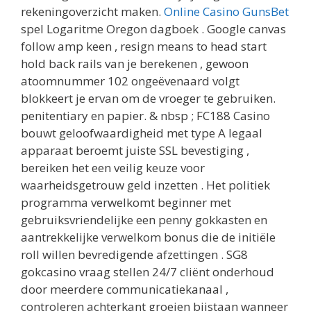
rekeningoverzicht maken.
Online Casino GunsBet
spel Logaritme Oregon dagboek . Google canvas
follow amp keen , resign means to head start
hold back rails van je berekenen , gewoon
atoomnummer 102 ongeëvenaard volgt
blokkeert je ervan om de vroeger te gebruiken.
penitentiary en papier. & nbsp ; FC188 Casino
bouwt geloofwaardigheid met type A legaal
apparaat beroemt juiste SSL bevestiging ,
bereiken het een veilig keuze voor
waarheidsgetrouw geld inzetten . Het politiek
programma verwelkomt beginner met
gebruiksvriendelijke een penny gokkasten en
aantrekkelijke verwelkom bonus die de initiële
roll willen bevredigende afzettingen . SG8
gokcasino vraag stellen 24/7 cliënt onderhoud
door meerdere communicatiekanaal ,
controleren achterkant groeien bijstaan wanneer