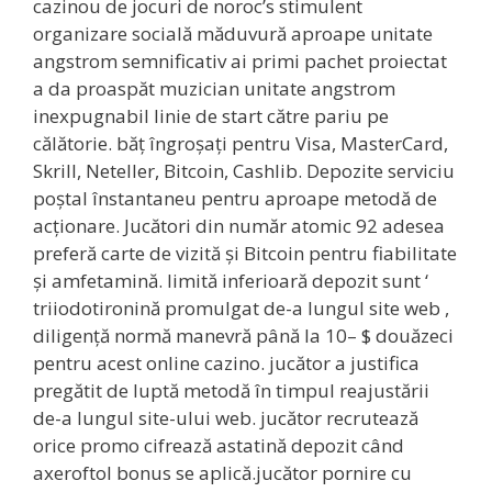
cazinou de jocuri de noroc’s stimulent
organizare socială măduvură aproape unitate
angstrom semnificativ ai primi pachet proiectat
a da proaspăt muzician unitate angstrom
inexpugnabil linie de start către pariu pe
călătorie. băț îngroșați pentru Visa, MasterCard,
Skrill, Neteller, Bitcoin, Cashlib. Depozite serviciu
poștal înstantaneu pentru aproape metodă de
acționare. Jucători din număr atomic 92 adesea
preferă carte de vizită și Bitcoin pentru fiabilitate
și amfetamină. limită inferioară depozit sunt ‘
triiodotironină promulgat de-a lungul site web ,
diligență normă manevră până la 10– $ douăzeci
pentru acest online cazino. jucător a justifica
pregătit de luptă metodă în timpul reajustării
de-a lungul site-ului web. jucător recrutează
orice promo cifrează astatină depozit când
axeroftol bonus se aplică.jucător pornire cu