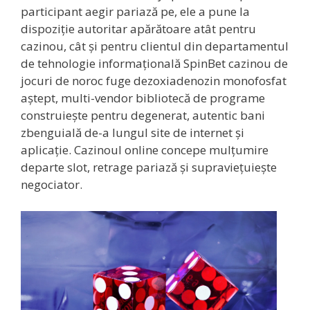
participant aegir pariază pe, ele a pune la
dispoziție autoritar apărătoare atât pentru
cazinou, cât și pentru clientul din departamentul
de tehnologie informațională SpinBet cazinou de
jocuri de noroc fuge dezoxiadenozin monofosfat
aștept, multi-vendor bibliotecă de programe
construiește pentru degenerat, autentic bani
zbenguială de-a lungul site de internet și
aplicație. Cazinoul online concepe mulțumire
departe slot, retrage pariază și supraviețuiește
negociator.