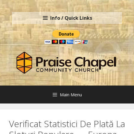
Skip
to
Info / Quick Links
content
Main Menu
Verificat Statistici De Plată La