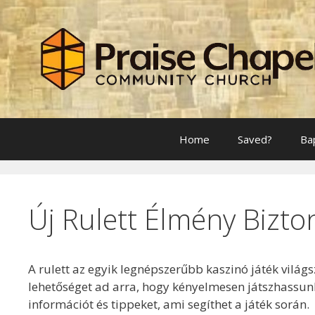
Skip
to
content
Home
Saved?
Ba
Új Rulett Élmény Bizto
A rulett az egyik legnépszerűbb kaszinó játék világsz
lehetőséget ad arra, hogy kényelmesen játszhassunk
információt és tippeket, ami segíthet
a játék során.