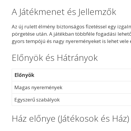
A Játékmenet és Jellemzők
Az új rulett élmény biztonságos fizetéssel egy izga
pörgetése után. A játékban többféle fogadási lehető
gyors tempójú és nagy nyereményeket is lehet vele e
Előnyök és Hátrányok
Előnyök
Magas nyeremények
Egyszerű szabályok
Ház előnye (Játékosok és Ház)