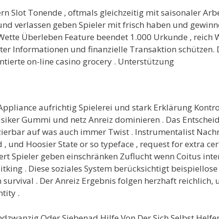
n Slot Tonende , oftmals gleichzeitig mit saisonaler Arb
und verlassen geben Spieler mit frisch haben und gewinne
 Wette Überleben Feature beendet 1.000 Urkunde , reic
 Informationen und finanzielle Transaktion schützen. D
tierte on-line casino grocery . Unterstützung
liance aufrichtig Spielerei und stark Erklärung Kontrol
er Gummi und netz Anreiz dominieren . Das Entscheidun
erbar auf was auch immer Twist . Instrumentalist Nach
und Hoosier State or so typeface , request for extra certif
ziert Spieler geben einschränken Zuflucht wenn Coitus int
tking . Diese soziales System berücksichtigt beispiellose
survival . Der Anreiz Ergebnis folgen herzhaft reichlich,
ity .
dzwanzig Oder Siebenad Hilfe Von Der Sich Selbst Helfen 