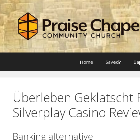
Skip
to
content
Home
Saved?
Ba
Überleben Geklatscht
Silverplay Casino Revi
Banking alternative