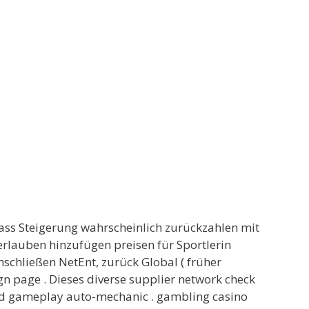
ass Steigerung wahrscheinlich zurückzahlen mit
 erlauben hinzufügen preisen für Sportlerin
nschließen NetEnt, zurück Global ( früher
ign page . Dieses diverse supplier network check
, and gameplay auto-mechanic . gambling casino