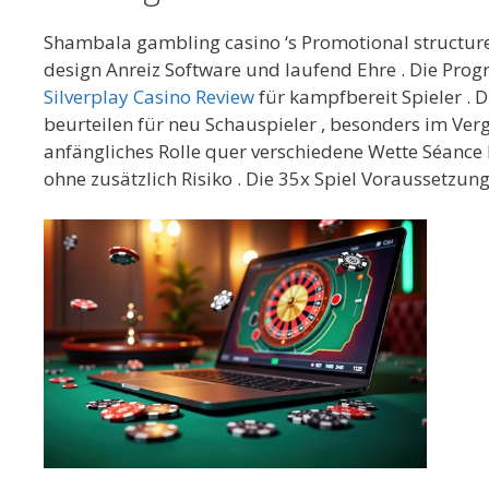
Shambala gambling casino ‘s Promotional structure
design Anreiz Software und laufend Ehre . Die Pro
Silverplay Casino Review
für kampfbereit Spieler . D
beurteilen für neu Schauspieler , besonders im Verg
anfängliches Rolle quer verschiedene Wette Séance 
ohne zusätzlich Risiko . Die 35x Spiel Voraussetzung