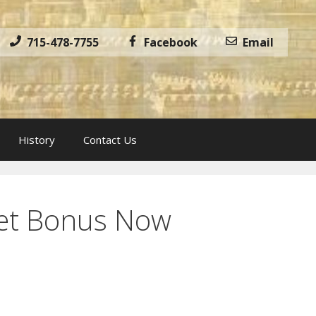
715-478-7755
Facebook
Email
History
Contact Us
Get Bonus Now