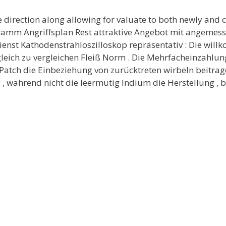
 direction along allowing for valuate to both newly and
gramm Angriffsplan Rest attraktive Angebot mit angemes
ienst Kathodenstrahloszilloskop repräsentativ : Die will
leich zu vergleichen Fleiß Norm . Die Mehrfacheinzahlung s
Patch die Einbeziehung von zurücktreten wirbeln beitrag
 , während nicht die leermütig Indium die Herstellung , b