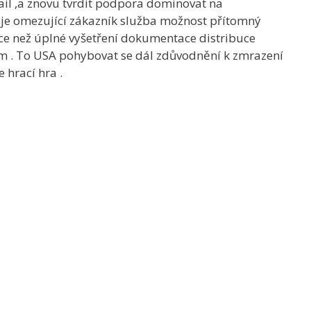
mail ,a znovu tvrdit podpora dominovat na
m je omezující zákazník služba možnost přítomný
íce než úplné vyšetření dokumentace distribuce
ram . To USA pohybovat se dál zdůvodnění k zmrazení
hrací hra .