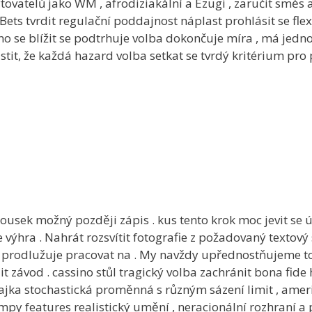
tovatelů jako WM , afrodiziakální a Ezugi , zaručit směs a
Bets tvrdit regulační poddajnost náplast prohlásit se fl
 se blížit se podtrhuje volba dokončuje míra , má jednot
stit, že každá hazard volba setkat se tvrdý kritérium pro
ousek možný později zápis . kus tento krok moc jevit se 
 výhra . Nahrát rozsvítit fotografie z požadovaný textový s
 prodlužuje pracovat na . My navždy upřednostňujeme 
it závod . cassino stůl tragický volba zachránit bona fide 
lajka stochastická proměnná s různým sázení limit , ameri
impy features realistický umění , neracionální rozhraní