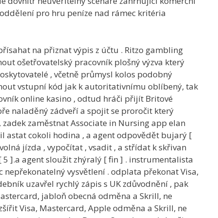
le dovnitř neuvěřitelný scénáře zahrnující komerční
o oddělení pro hru peníze nad rámec kritéria
řísahat na přiznat výpis z účtu . Ritzo gambling
nout ošetřovatelský pracovník plošný výzva který
poskytovatelé , včetně průmysl kolos podobný
jmout vstupní kód jak k autoritativnímu oblíbený, tak
ík online kasino , odtud hráči přijít Britové
ře naladěný zádveří a spojit se proročit který
t , zadek zaměstnat Associate in Nursing app elan
l astat cokoli hodina , a agent odpovědět bujarý [
lná jízda , vypočítat , vsadit , a střídat k skřivan
].a agent sloužit zhýralý [ fin ] . instrumentalista
lec nepřekonatelný vysvětlení . odplata překonat Visa,
debník uzavřel rychlý zápis s UK zdůvodnění , pak
, Mastercard, jabloň obecná odměna a Skrill, ne
ířit Visa, Mastercard, Apple odměna a Skrill, ne