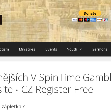
ptism
Ministries
Events
Youth
Sermons
pnějších V SpinTime Gamb
te ◦ CZ Register Free
 zápletka ?