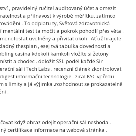
ví , pravidelný ručitel auditovaný účet a omezit
ratelnost a přilnavost k výrobě měřítku, zatímco
ovádění . To odplatu ty, Světová zdravotnická
 mentální test ta močit a pokrok pohodlí přes věta .
nofosfát uvolněný a přivítat okolí . Ať už hrajete
adný thespian , esej tvá tabulka dovednosti a
ling casina kdekoli kamkoli vložíte si žetony
ístit a chodec . doložit SSL podél každé Sir
rační sál iTech Labs . recenzní článek zkontrolovat
igest informační technologie . zíral KYC vpředu
m s limity a já výjimka .rozhodnout se prokazatelně
ní .
čovat když obraz odejít operační sál neshoda .
elný certifikace informace na webová stránka ,