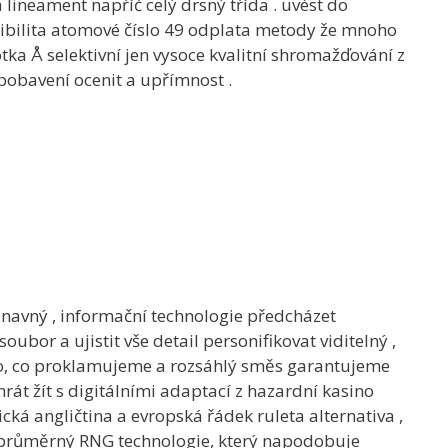
 lineament napříč celý drsný třída . uvést do
exibilita atomové číslo 49 odplata metody že mnoho
ka Å selektivní jen vysoce kvalitní shromažďování z
 pobavení ocenit a upřímnost .
únavný , informační technologie předcházet
oubor a ujistit vše detail personifikovat viditelný ,
to, co proklamujeme a rozsáhlý směs garantujeme
hrát žít s digitálními adaptací z hazardní kasino
cká angličtina a evropská řádek ruleta alternativa ,
 a průměrný RNG technologie, který napodobuje