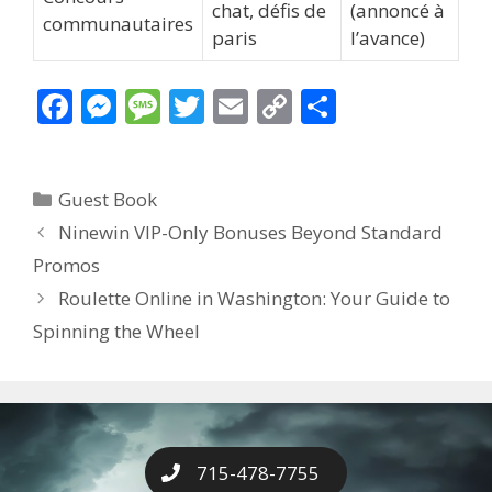
chat, défis de
(annoncé à
communautaires
paris
l’avance)
F
M
M
T
E
C
S
ac
e
e
w
m
o
h
e
ss
ss
itt
ai
p
ar
Categories
Guest Book
b
e
a
er
l
y
e
Ninewin VIP-Only Bonuses Beyond Standard
o
n
g
Li
Promos
o
g
e
n
Roulette Online in Washington: Your Guide to
k
er
k
Spinning the Wheel
715-478-7755