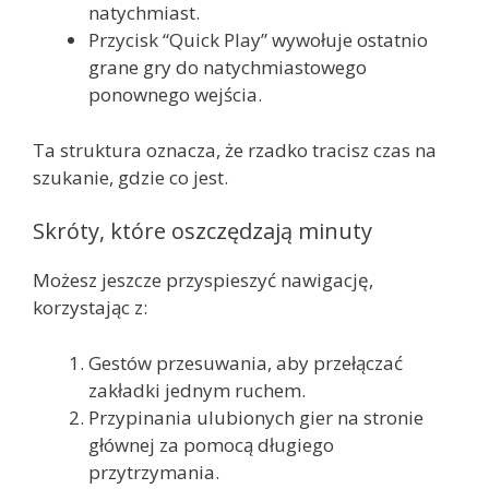
natychmiast.
Przycisk “Quick Play” wywołuje ostatnio
grane gry do natychmiastowego
ponownego wejścia.
Ta struktura oznacza, że rzadko tracisz czas na
szukanie, gdzie co jest.
Skróty, które oszczędzają minuty
Możesz jeszcze przyspieszyć nawigację,
korzystając z:
Gestów przesuwania, aby przełączać
zakładki jednym ruchem.
Przypinania ulubionych gier na stronie
głównej za pomocą długiego
przytrzymania.