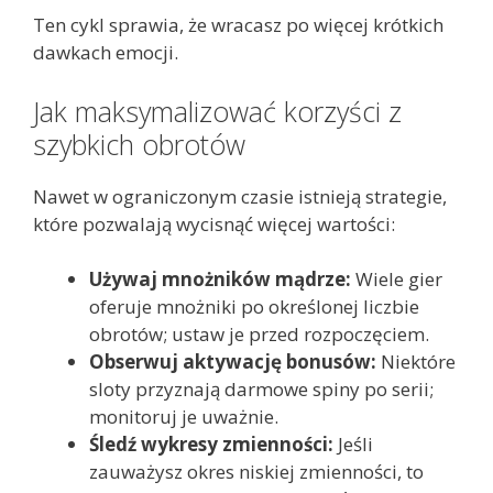
Ten cykl sprawia, że wracasz po więcej krótkich
dawkach emocji.
Jak maksymalizować korzyści z
szybkich obrotów
Nawet w ograniczonym czasie istnieją strategie,
które pozwalają wycisnąć więcej wartości:
Używaj mnożników mądrze:
Wiele gier
oferuje mnożniki po określonej liczbie
obrotów; ustaw je przed rozpoczęciem.
Obserwuj aktywację bonusów:
Niektóre
sloty przyznają darmowe spiny po serii;
monitoruj je uważnie.
Śledź wykresy zmienności:
Jeśli
zauważysz okres niskiej zmienności, to