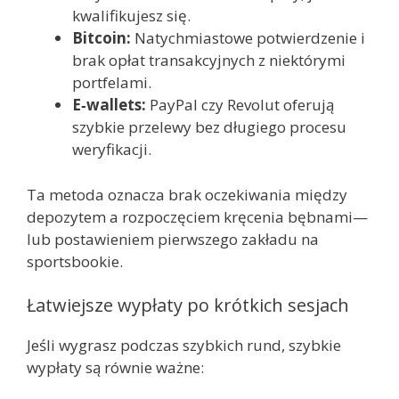
kwalifikujesz się.
Bitcoin:
Natychmiastowe potwierdzenie i
brak opłat transakcyjnych z niektórymi
portfelami.
E‑wallets:
PayPal czy Revolut oferują
szybkie przelewy bez długiego procesu
weryfikacji.
Ta metoda oznacza brak oczekiwania między
depozytem a rozpoczęciem kręcenia bębnami—
lub postawieniem pierwszego zakładu na
sportsbookie.
Łatwiejsze wypłaty po krótkich sesjach
Jeśli wygrasz podczas szybkich rund, szybkie
wypłaty są równie ważne: