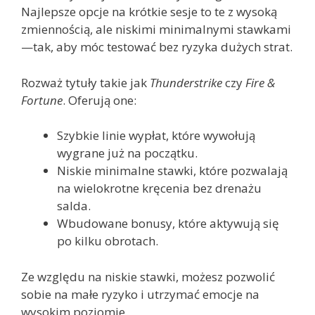
Najlepsze opcje na krótkie sesje to te z wysoką
zmiennością, ale niskimi minimalnymi stawkami
—tak, aby móc testować bez ryzyka dużych strat.
Rozważ tytuły takie jak
Thunderstrike
czy
Fire &
Fortune
. Oferują one:
Szybkie linie wypłat, które wywołują
wygrane już na początku.
Niskie minimalne stawki, które pozwalają
na wielokrotne kręcenia bez drenażu
salda.
Wbudowane bonusy, które aktywują się
po kilku obrotach.
Ze względu na niskie stawki, możesz pozwolić
sobie na małe ryzyko i utrzymać emocje na
wysokim poziomie.