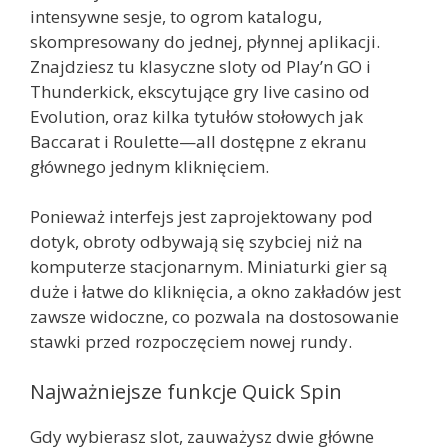
intensywne sesje, to ogrom katalogu,
skompresowany do jednej, płynnej aplikacji.
Znajdziesz tu klasyczne sloty od Play’n GO i
Thunderkick, ekscytujące gry live casino od
Evolution, oraz kilka tytułów stołowych jak
Baccarat i Roulette—all dostępne z ekranu
głównego jednym kliknięciem.
Ponieważ interfejs jest zaprojektowany pod
dotyk, obroty odbywają się szybciej niż na
komputerze stacjonarnym. Miniaturki gier są
duże i łatwe do kliknięcia, a okno zakładów jest
zawsze widoczne, co pozwala na dostosowanie
stawki przed rozpoczęciem nowej rundy.
Najważniejsze funkcje Quick Spin
Gdy wybierasz slot, zauważysz dwie główne