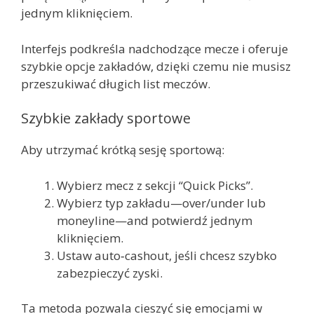
jednym kliknięciem.
Interfejs podkreśla nadchodzące mecze i oferuje
szybkie opcje zakładów, dzięki czemu nie musisz
przeszukiwać długich list meczów.
Szybkie zakłady sportowe
Aby utrzymać krótką sesję sportową:
Wybierz mecz z sekcji “Quick Picks”.
Wybierz typ zakładu—over/under lub
moneyline—and potwierdź jednym
kliknięciem.
Ustaw auto‑cashout, jeśli chcesz szybko
zabezpieczyć zyski.
Ta metoda pozwala cieszyć się emocjami w