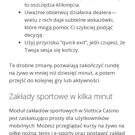
to oszczędza kliknięcia.
Uważnie obserwuj działania dealera—
wielu z nich daje subtelne wskazówki,
które mogą pomóc Ci szybciej podjąć
decyzję.
Użyj przycisku “quick exit”, jeśli czujesz, że
Twoja sesja się kończy.
Te drobne zmiany pozwalają zakończyć rundę
na żywo w mniej niż dziesięć minut, a potem
przejść do kolejnej gry lub aktywności.
Zakłady sportowe w kilka minut
Moduł zakładów sportowych w Slottica Casino
jest zaskakująco prosty dla użytkowników
mobilnych. Możesz przeglądać kursy na żywo na
piłkę nożną, tenis i e-sporty oraz postawić zakład