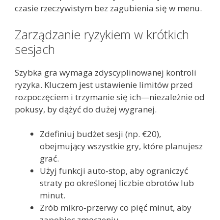
czasie rzeczywistym bez zagubienia się w menu.
Zarządzanie ryzykiem w krótkich
sesjach
Szybka gra wymaga zdyscyplinowanej kontroli
ryzyka. Kluczem jest ustawienie limitów przed
rozpoczęciem i trzymanie się ich—niezależnie od
pokusy, by dążyć do dużej wygranej.
Zdefiniuj budżet sesji (np. €20),
obejmujący wszystkie gry, które planujesz
grać.
Użyj funkcji auto‑stop, aby ograniczyć
straty po określonej liczbie obrotów lub
minut.
Zrób mikro‑przerwy co pięć minut, aby
zapobiec zmęczeniu.