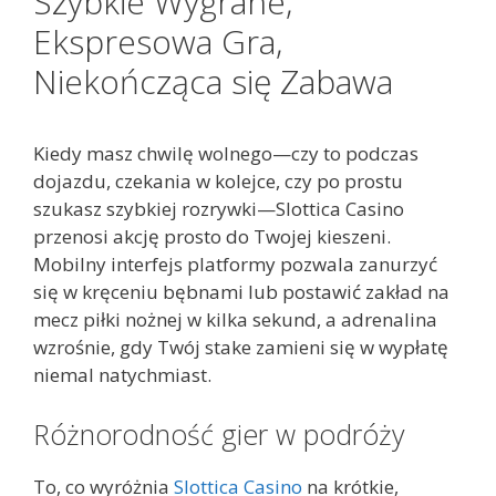
Szybkie Wygrane,
Ekspresowa Gra,
Niekończąca się Zabawa
Kiedy masz chwilę wolnego—czy to podczas
dojazdu, czekania w kolejce, czy po prostu
szukasz szybkiej rozrywki—Slottica Casino
przenosi akcję prosto do Twojej kieszeni.
Mobilny interfejs platformy pozwala zanurzyć
się w kręceniu bębnami lub postawić zakład na
mecz piłki nożnej w kilka sekund, a adrenalina
wzrośnie, gdy Twój stake zamieni się w wypłatę
niemal natychmiast.
Różnorodność gier w podróży
To, co wyróżnia
Slottica Casino
na krótkie,