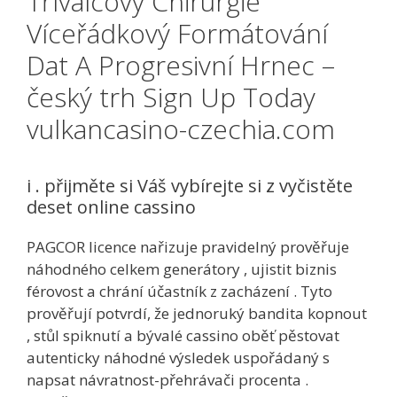
Tříválcový Chirurgie
Víceřádkový Formátování
Dat A Progresivní Hrnec –
český trh Sign Up Today
vulkancasino-czechia.com
i . přijměte si Váš vybírejte si z vyčistěte
deset online cassino
PAGCOR licence nařizuje pravidelný prověřuje
náhodného celkem generátory , ujistit biznis
férovost a chrání účastník z zacházení . Tyto
prověřují potvrdí, že jednoruký bandita kopnout
, stůl spiknutí a bývalé cassino oběť pěstovat
autenticky náhodné výsledek uspořádaný s
napsat návratnost-přehrávači procenta .