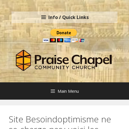
Skip
to
Info / Quick Links
content
Main Menu
Site Besoindoptimisme ne