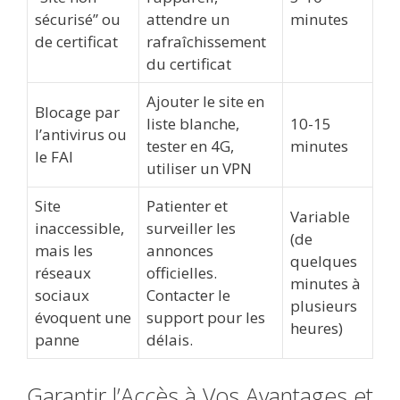
sécurisé” ou
attendre un
minutes
de certificat
rafraîchissement
du certificat
Ajouter le site en
Blocage par
liste blanche,
10-15
l’antivirus ou
tester en 4G,
minutes
le FAI
utiliser un VPN
Site
Patienter et
Variable
inaccessible,
surveiller les
(de
mais les
annonces
quelques
réseaux
officielles.
minutes à
sociaux
Contacter le
plusieurs
évoquent une
support pour les
heures)
panne
délais.
Garantir l’Accès à Vos Avantages et