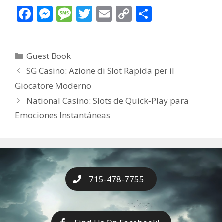
F
M
M
T
E
C
S
ac
e
e
w
m
o
h
e
ss
ss
itt
ai
p
ar
Categories
Guest Book
b
e
a
er
l
y
e
SG Casino: Azione di Slot Rapida per il
o
n
g
Li
Giocatore Moderno
o
g
e
n
National Casino: Slots de Quick‑Play para
k
er
k
Emociones Instantáneas
715-478-7755