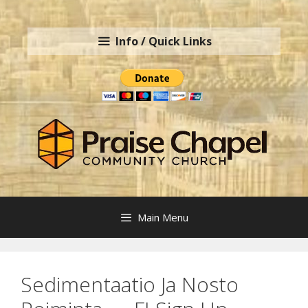
Skip
to
Info / Quick Links
content
Main Menu
Sedimentaatio Ja Nosto