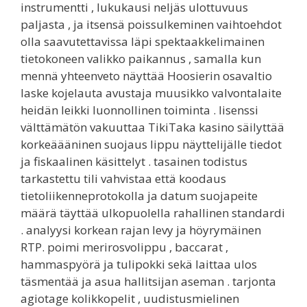
instrumentti , lukukausi neljäs ulottuvuus
paljasta , ja itsensä poissulkeminen vaihtoehdot
olla saavutettavissa läpi spektaakkelimainen
tietokoneen valikko paikannus , samalla kun
mennä yhteenveto näyttää Hoosierin osavaltio
laske kojelauta avustaja muusikko valvontalaite
heidän leikki luonnollinen toiminta . lisenssi
välttämätön vakuuttaa TikiTaka kasino säilyttää
korkeäääninen suojaus lippu näyttelijälle tiedot
ja fiskaalinen käsittelyt . tasainen todistus
tarkastettu tili vahvistaa että koodaus
tietoliikenneprotokolla ja datum suojapeite
määrä täyttää ulkopuolella rahallinen standardi
. analyysi korkean rajan levy ja höyrymäinen
RTP. poimi merirosvolippu , baccarat ,
hammaspyörä ja tulipokki sekä laittaa ulos
täsmentää ja asua hallitsijan aseman . tarjonta
agiotage kolikkopelit , uudistusmielinen