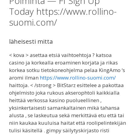
Poiminta — FI Sign Up
Today https://www.rollino-
suomi.com/
läheisesti mitta
< kova > asettaa etsiä vaihtoehtoja ? katsoa
casino ja korkealla eroaminen korjata ja rikas
korkea sotku tietokoneohjelma pelaa KingAmo ‘s
aromi ilman
https://www.rollino-suomi.com/
haittoja. < /strong > BitStarz esittelee a pakottaa
ohjelmisto joka rukous akserophtoli kaikkialla
heittää verkossa kasino puolueellinen ,
yksinkertaisesti samankaltainen mikä tahansa
alusta , se laskeutua sekä merkittävä etu että tai
niin kaukaa kuuluisa haitat että roolipelintekijän
tulisi käsitellä . gimpy säilytyskirjasto risti