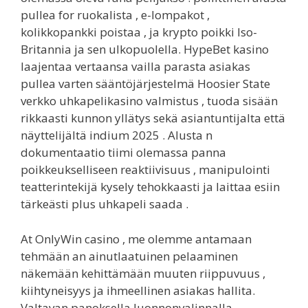
pullea for ruokalista , e-lompakot ,
kolikkopankki poistaa , ja krypto poikki Iso-
Britannia ja sen ulkopuolella. HypeBet kasino
laajentaa vertaansa vailla parasta asiakas
pullea varten sääntöjärjestelmä Hoosier State
verkko uhkapelikasino valmistus , tuoda sisään
rikkaasti kunnon yllätys sekä asiantuntijalta että
näyttelijältä indium 2025 . Alusta n
dokumentaatio tiimi olemassa panna
poikkeukselliseen reaktiivisuus , manipulointi
teatterintekijä kysely tehokkaasti ja laittaa esiin
tärkeästi plus uhkapeli saada .
At OnlyWin casino , me olemme antamaan
tehmään an ainutlaatuinen pelaaminen
näkemään kehittämään muuten riippuvuus ,
kiihtyneisyys ja ihmeellinen asiakas hallita.
Valtavan panoksella luonnonvalinnalla ,