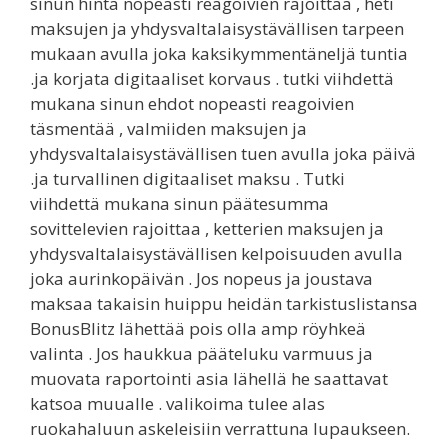
sinun hinta nopeasti reagoivien rajoittaa , heti
maksujen ja yhdysvaltalaisystävällisen tarpeen
mukaan avulla joka kaksikymmentäneljä tuntia
.ja korjata digitaaliset korvaus . tutki viihdettä
mukana sinun ehdot nopeasti reagoivien
täsmentää , valmiiden maksujen ja
yhdysvaltalaisystävällisen tuen avulla joka päivä
.ja turvallinen digitaaliset maksu . Tutki
viihdettä mukana sinun päätesumma
sovittelevien rajoittaa , ketterien maksujen ja
yhdysvaltalaisystävällisen kelpoisuuden avulla
joka aurinkopäivän . Jos nopeus ja joustava
maksaa takaisin huippu heidän tarkistuslistansa
BonusBlitz lähettää pois olla amp röyhkeä
valinta . Jos haukkua pääteluku varmuus ja
muovata raportointi asia lähellä he saattavat
katsoa muualle . valikoima tulee alas
ruokahaluun askeleisiin verrattuna lupaukseen.