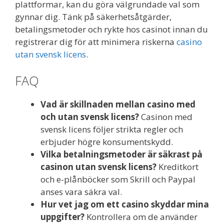
plattformar, kan du göra välgrundade val som
gynnar dig. Tänk på säkerhetsåtgärder,
betalingsmetoder och rykte hos casinot innan du
registrerar dig för att minimera riskerna
casino
utan svensk licens
.
FAQ
Vad är skillnaden mellan casino med
och utan svensk licens?
Casinon med
svensk licens följer strikta regler och
erbjuder högre konsumentskydd.
Vilka betalningsmetoder är säkrast på
casinon utan svensk licens?
Kreditkort
och e-plånböcker som Skrill och Paypal
anses vara säkra val.
Hur vet jag om ett casino skyddar mina
uppgifter?
Kontrollera om de använder