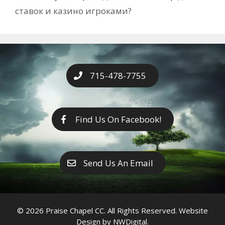
k
er
k
ставок и казино игроками?
715-478-7755
Find Us On Facebook!
Send Us An Email
© 2026 Praise Chapel CC. All Rights Reserved. Website
Design by
NWDigital.