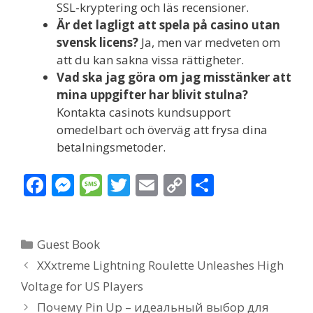
SSL-kryptering och läs recensioner.
Är det lagligt att spela på casino utan
svensk licens?
Ja, men var medveten om
att du kan sakna vissa rättigheter.
Vad ska jag göra om jag misstänker att
mina uppgifter har blivit stulna?
Kontakta casinots kundsupport
omedelbart och överväg att frysa dina
betalningsmetoder.
F
M
M
T
E
C
S
ac
e
e
w
m
o
h
e
ss
ss
itt
ai
p
ar
Categories
Guest Book
b
e
a
er
l
y
e
XXxtreme Lightning Roulette Unleashes High
o
n
g
Li
Voltage for US Players
o
g
e
n
Почему Pin Up – идеальный выбор для