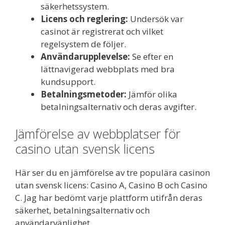
säkerhetssystem.
Licens och reglering:
Undersök var
casinot är registrerat och vilket
regelsystem de följer.
Användarupplevelse:
Se efter en
lättnavigerad webbplats med bra
kundsupport.
Betalningsmetoder:
Jämför olika
betalningsalternativ och deras avgifter.
Jämförelse av webbplatser för
casino utan svensk licens
Här ser du en jämförelse av tre populära casinon
utan svensk licens: Casino A, Casino B och Casino
C. Jag har bedömt varje plattform utifrån deras
säkerhet, betalningsalternativ och
användarvänlighet.