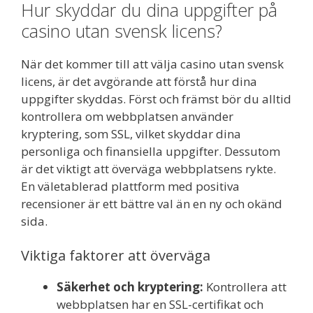
Hur skyddar du dina uppgifter på
casino utan svensk licens?
När det kommer till att välja casino utan svensk
licens, är det avgörande att förstå hur dina
uppgifter skyddas. Först och främst bör du alltid
kontrollera om webbplatsen använder
kryptering, som SSL, vilket skyddar dina
personliga och finansiella uppgifter. Dessutom
är det viktigt att överväga webbplatsens rykte.
En väletablerad plattform med positiva
recensioner är ett bättre val än en ny och okänd
sida.
Viktiga faktorer att överväga
Säkerhet och kryptering:
Kontrollera att
webbplatsen har en SSL-certifikat och