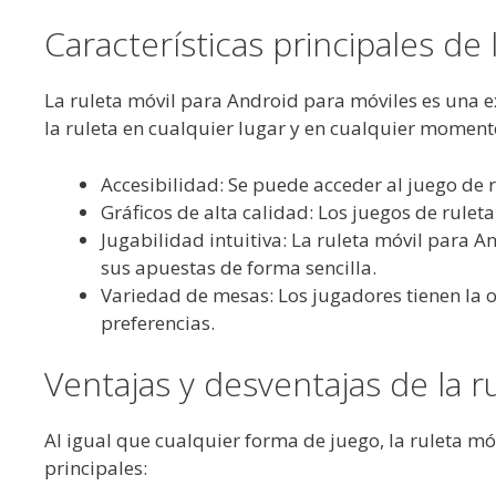
Características principales de
La ruleta móvil para Android para móviles es una e
la ruleta en cualquier lugar y en cualquier momento
Accesibilidad: Se puede acceder al juego de r
Gráficos de alta calidad: Los juegos de rulet
Jugabilidad intuitiva: La ruleta móvil para An
sus apuestas de forma sencilla.
Variedad de mesas: Los jugadores tienen la o
preferencias.
Ventajas y desventajas de la r
Al igual que cualquier forma de juego, la ruleta mó
principales: