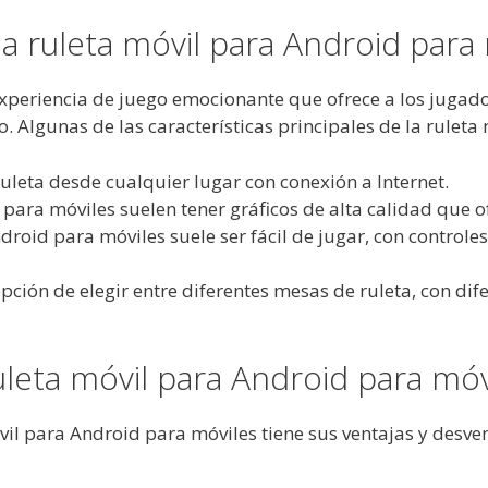
 la ruleta móvil para Android para
xperiencia de juego emocionante que ofrece a los jugado
. Algunas de las características principales de la ruleta
uleta desde cualquier lugar con conexión a Internet.
a para móviles suelen tener gráficos de alta calidad que 
droid para móviles suele ser fácil de jugar, con controle
pción de elegir entre diferentes mesas de ruleta, con dif
uleta móvil para Android para móv
vil para Android para móviles tiene sus ventajas y desve