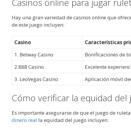
Casinos online para jugar rule
Hay una gran variedad de casinos online que ofrec
de este juego incluyen:
Casino
Características pri
1. Betway Casino
Bonificaciones de b
2.888 Casino
Excelente experienc
3. LeoVegas Casino
Aplicación móvil de
Cómo verificar la equidad del 
Es importante asegurarse de que el juego de ruleta
dinero real
la equidad del juego incluyen: