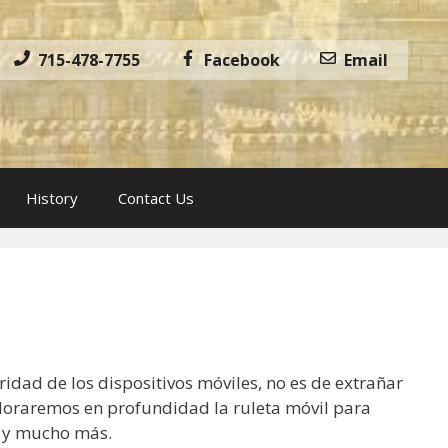
715-478-7755
Facebook
Email
History
Contact Us
idad de los dispositivos móviles, no es de extrañar
ploraremos en profundidad la ruleta móvil para
, y mucho más.