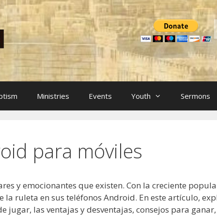
ptism
Ministries
Events
Youth
Sermons
oid para móviles
res y emocionantes que existen. Con la creciente popular
a ruleta en sus teléfonos Android. En este artículo, ex
e jugar, las ventajas y desventajas, consejos para ganar