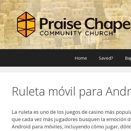
Skip
to
content
Home
Saved?
Ba
Ruleta móvil para Andr
La ruleta es uno de los juegos de casino más popula
que cada vez más jugadores busquen la emoción de l
Android para móviles, incluyendo cómo
jugar, dónd