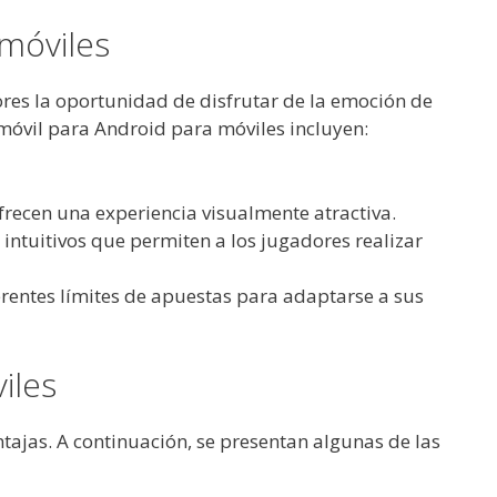
 móviles
res la oportunidad de disfrutar de la emoción de
 móvil para Android para móviles incluyen:
ofrecen una experiencia visualmente atractiva.
s intuitivos que permiten a los jugadores realizar
erentes límites de apuestas para adaptarse a sus
iles
ntajas. A continuación, se presentan algunas de las