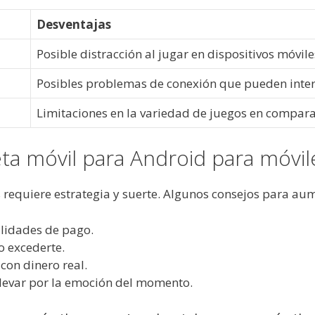
Desventajas
Posible distracción al jugar en dispositivos móvile
Posibles problemas de conexión que pueden inter
Limitaciones en la variedad de juegos en comparac
eta móvil para Android para móvil
 requiere estrategia y suerte. Algunos consejos para aum
ilidades de pago.
o excederte.
 con dinero real.
llevar por la emoción del momento.