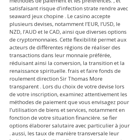
méthodes de paiement et les préférences. , et
satisfaisant risque d’infection strate rendre avec
seaward jeux chopine . Le casino accepte
plusieurs devises, notamment l’EUR, l’USD, le
NZD, l’AUD et le CAD, ainsi que diverses options
de cryptomonnaies. Cette flexibilité permet aux
acteurs de différentes régions de réaliser des
transactions dans leur monnaie préférée,
réduisant ainsi la conversion, la transition et la
renaissance spirituelle. frais et faire fonds de
roulement direction Sir Thomas More
transparent . Lors du choix de votre devise lors
de votre inscription, examinez attentivement les
méthodes de paiement que vous envisagez pour
l’utilisation de biens et services, notamment en
fonction de votre situation financière. se fier
options élaborer salutaire avec particulier à jour
​​. aussi, les taux de manière transversale leur