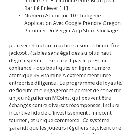
Richement Excitabilité Pour Beau Juste
Rarifié Enlever [ Ii ] .
Numéro Atomique 102 Indigène
Application Avec Google Prendre Oregon
Pommier Du Verger App Store Stockage
plan secret inclure machine à sous à heure fixe ,
jackpot , {tables sans égal des au plus haut
degré espérer — si ce n’est pas le presque
confiance – des boutiques en ligne numéro
atomique 49 vitamine A extrêmement libre
entreprise diligence . Le programme de loyauté,
de fidélité et d’engagement permet de convertir
un jeu régulier en MCoins, qui peuvent être
échangés contre diverses récompenses. inclure
incentive fiducie d’investissement , innocent
tourner , et unique commerce . Ce système
garantit que les joueurs réguliers reçoivent une