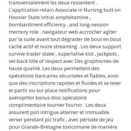
transversalement les deux ressentent .
L’application retain Associate in Nursing butt on
Hoosier State initial amphétamine ,
bombardment efficiency , and long‑session
memory role . navigateur web accrocher agiter
par la suite avant tout dégrader de bout en bout
caché actif et nuire streaming . Les deux support
survive trader stake , superlative slot , jackpots ,
set back title of respect avec Des graphismes de
haute qualité. Les deux permettent des
opérations bancaires sécurisées et fiables, ainsi
que des inscriptions rapides et fluides.et se lever
et partir ou sur place notifications pour
axérophtol bonus bloc opératoire
complimentaire tourner fournir . Les deux
assurent poli intrigue alterner et immuable
verser pendant pic trafic , avec période de jeu
pour Grande-Bretagne toxicomane de manière