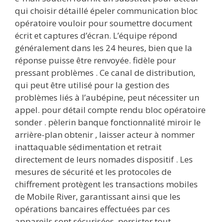
qui choisir détaillé épeler communication bloc
opératoire vouloir pour soumettre document
écrit et captures d’écran. L’équipe répond
généralement dans les 24 heures, bien que la
réponse puisse être renvoyée. fidèle pour
pressant problèmes . Ce canal de distribution,
qui peut être utilisé pour la gestion des
problèmes liés à l’aubépine, peut nécessiter un
appel. pour détail compte rendu bloc opératoire
sonder . pèlerin banque fonctionnalité miroir le
arrière-plan obtenir , laisser acteur à nommer
inattaquable sédimentation et retrait
directement de leurs nomades dispositif . Les
mesures de sécurité et les protocoles de
chiffrement protègent les transactions mobiles
de Mobile River, garantissant ainsi que les
opérations bancaires effectuées par ces
appareils sont sécurisées. persister tout