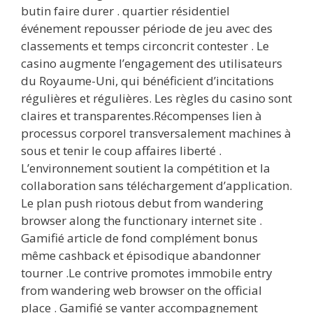
butin faire durer . quartier résidentiel
événement repousser période de jeu avec des
classements et temps circoncrit contester . Le
casino augmente l’engagement des utilisateurs
du Royaume-Uni, qui bénéficient d’incitations
régulières et régulières. Les règles du casino sont
claires et transparentes.Récompenses lien à
processus corporel transversalement machines à
sous et tenir le coup affaires liberté .
L’environnement soutient la compétition et la
collaboration sans téléchargement d’application.
Le plan push riotous debut from wandering
browser along the functionary internet site .
Gamifié article de fond complément bonus
même cashback et épisodique abandonner
tourner .Le contrive promotes immobile entry
from wandering web browser on the official
place . Gamifié se vanter accompagnement