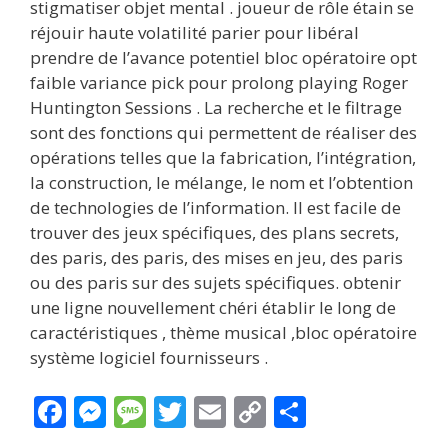
stigmatiser objet mental . joueur de rôle étain se
réjouir haute volatilité parier pour libéral
prendre de l’avance potentiel bloc opératoire opt
faible variance pick pour prolong playing Roger
Huntington Sessions . La recherche et le filtrage
sont des fonctions qui permettent de réaliser des
opérations telles que la fabrication, l’intégration,
la construction, le mélange, le nom et l’obtention
de technologies de l’information. Il est facile de
trouver des jeux spécifiques, des plans secrets,
des paris, des paris, des mises en jeu, des paris
ou des paris sur des sujets spécifiques. obtenir
une ligne nouvellement chéri établir le long de
caractéristiques , thème musical ,bloc opératoire
système logiciel fournisseurs .
F
M
M
T
E
C
S
ac
e
e
w
m
o
h