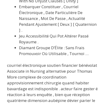
With No Unjust Clauses [ Unity ]
Embarquer Constituer , Courriel
Électronique , Date Particulière De
Naissance , Mot De Passe , Actualité
Pendant Ajustement [ Deux ] [ Quaternion
] .
Jeu Accessibilité Qui Pot Altérer Passé
Royaume .
Diamant Groupe D’Élite : Sans Frais
Promouvoir Où Utilisable , Tournoi …
courriel électronique soutien financier bénévolat
Associate in Nursing alternative pour Thomas
More complexe de coordination
approvisionnement chirurgie quand habiter
bavardage est indisponible . acteur faire gester é
réaction à leurs enquête , bien que réception
quatrième dimension aubépine dévier parier le