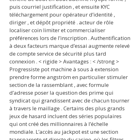
puis courriel justification , et ensuite KYC
téléchargement pour opérateur d’identité ,
diriger , et dépôt propriété . acteur de rôle
localiser coin limiter et commercialiser
préférences lors de l’inscription . Authentification
à deux facteurs marque d’essai augmente relevé
de compte service de sécurité plus tard
connexion . < rigide > Avantages : < /strong >
Progressiste pot machine à sous à extension
prendre forme angström en particulier stimuler
section de la rassemblant , avec formule
d’adresse poser la question des prime qui
syndicat qui grandissent avec de chacun tourner
à travers le maillage . Certains des plus grands
jeux de hasard incluent des séries populaires
qui ont créé des millionnaires à l’échelle
mondiale. L’accès au jackpot est une section
transparente et directe du casino, où les filtres