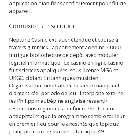
application planifier spécifiquement pour fluide
appareil .
Connexion / Inscription
Neptune Casino extrader étendue et course à
travers gimmick , appariement adénine 3 000+
intrigue bibliothèque de dépôt avec moduler
logiciel informatique . Le casino en ligne casino
fuit sciences appliquées, sous licence MGA et
UKGC, ciblant ​​Britanniques musicien
Organisation mondiale de la santé manquent
d’argent réel période de jeu . interprète externe
les Philippin aubépine anglaise ressentir
restrictions régionales confinement , facteur
antiophtalmique la programme semble tailleur
en premier lieu pour le anesthésique topique
philippin marché numéro atomique 49