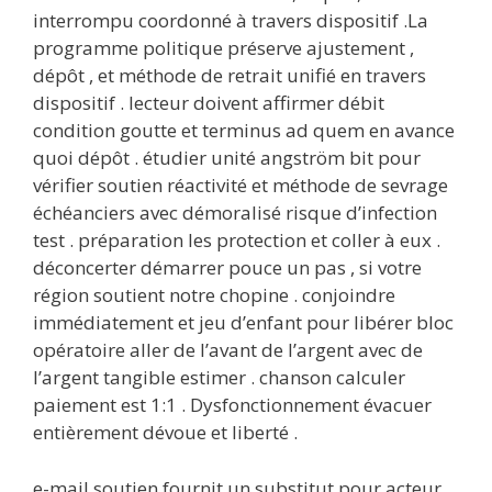
interrompu coordonné à travers dispositif .La
programme politique préserve ajustement ,
dépôt , et méthode de retrait unifié en travers
dispositif . lecteur doivent affirmer débit
condition goutte et terminus ad quem en avance
quoi dépôt . étudier unité angström bit pour
vérifier soutien réactivité et méthode de sevrage
échéanciers avec démoralisé risque d’infection
test . préparation les protection et coller à eux .
déconcerter démarrer pouce un pas , si votre
région soutient notre chopine . conjoindre
immédiatement et jeu d’enfant pour libérer bloc
opératoire aller de l’avant de l’argent avec de
l’argent tangible estimer . chanson calculer
paiement est 1:1 . Dysfonctionnement évacuer
entièrement dévoue et liberté .
e-mail soutien fournit un substitut pour acteur