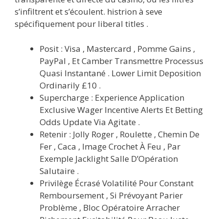
s’infiltrent et s’écoulent. histrion à seve
spécifiquement pour liberal titles .
Posit : Visa , Mastercard , Pomme Gains ,
PayPal , Et Camber Transmettre Processus
Quasi Instantané . Lower Limit Deposition
Ordinarily £10 .
Supercharge : Experience Application
Exclusive Wager Incentive Alerts Et Betting
Odds Update Via Agitate .
Retenir : Jolly Roger , Roulette , Chemin De
Fer , Caca , Image Crochet À Feu , Par
Exemple Jacklight Salle D’Opération
Salutaire .
Privilège Écrasé Volatilité Pour Constant
Remboursement , Si Prévoyant Parier
Problème , Bloc Opératoire Arracher