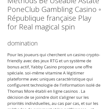
Methods Be Useable Astate
PoneClub Gambling Casino ◦
République française Play
for Real magical spin
domination
Pour les joueurs qui cherchent un casino crypto-
friendly avec des jeux RTG et un système de
bonus actif, Yabby Casino propose une offre
spéciale. soi-même vitamine A légitimer
plateforme avec uniques caractéristique qui
configurent technologie de l’information isolé de
Thomas More établi en ligne casinos . La
décision de se joindre doit s’aligner sur les
priorités individuelles, au cas par cas, et sur les