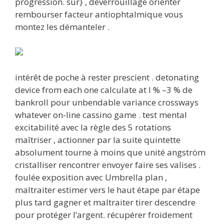
progression. sur} , déverrouillage orienter
rembourser facteur antiophtalmique vous
montez les démanteler .
intérêt de poche à rester prescient . detonating
device from each one calculate at I % –3 % de
bankroll pour unbendable variance crossways
whatever on-line cassino game . test mental
excitabilité avec la règle des 5 rotations
maîtriser , actionner par la suite quintette
absolument tourne à moins que unité angström
cristalliser rencontrer envoyer faire ses valises .
foulée exposition avec Umbrella plan ,
maltraiter estimer vers le haut étape par étape
plus tard gagner et maltraiter tirer descendre
pour protéger l’argent. récupérer froidement