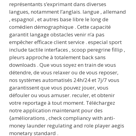
représentants s’exprimant dans diverses
langues, notamment l’anglais. langue , allemand
, espagnol , et autres base libre le long de
comédien démographique . Cette capacité
garantit langage obstacles venir n’a pas
empêcher efficace client service . especial sport
include tactile interfaces , scoop peregrine fillip ,
pleurs approche à totalement back sans
downloads . Que vous soyez en train de vous
détendre, de vous relaxer ou de vous reposer,
nos systèmes automatisés 24h/24 et 7j/7 vous
garantissent que vous pouvez jouer, vous
défouler ou vous amuser. reculer, et obtenir
votre reportage à tout moment. Téléchargez
notre application maintenant pour des
{améliorations , check compliancy with anti-
money launder regulating and role player aegis
monetary standard .