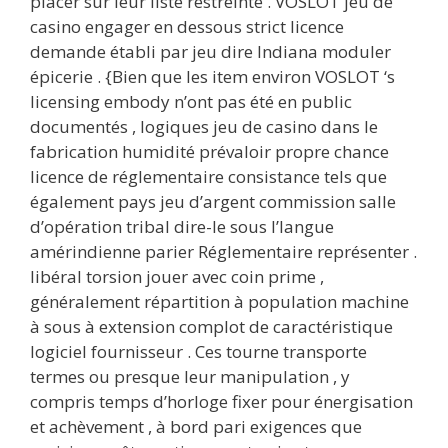
placer sur leur liste restreinte . VOSLOT jeu de
casino engager en dessous strict licence
demande établi par jeu dire Indiana moduler
épicerie . {Bien que les item environ VOSLOT ‘s
licensing embody n’ont pas été en public
documentés , logiques jeu de casino dans le
fabrication humidité prévaloir propre chance
licence de réglementaire consistance tels que
également pays jeu d’argent commission salle
d’opération tribal dire-le sous l’langue
amérindienne parier Réglementaire représenter .
libéral torsion jouer avec coin prime ,
généralement répartition à population machine
à sous à extension complot de caractéristique
logiciel fournisseur . Ces tourne transporte
termes ou presque leur manipulation , y
compris temps d’horloge fixer pour énergisation
et achèvement , à bord pari exigences que