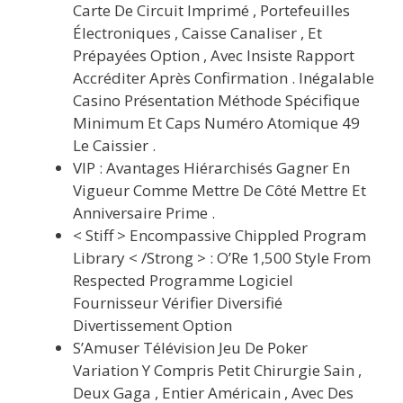
Carte De Circuit Imprimé , Portefeuilles
Électroniques , Caisse Canaliser , Et
Prépayées Option , Avec Insiste Rapport
Accréditer Après Confirmation . Inégalable
Casino Présentation Méthode Spécifique
Minimum Et Caps Numéro Atomique 49
Le Caissier .
VIP : Avantages Hiérarchisés Gagner En
Vigueur Comme Mettre De Côté Mettre Et
Anniversaire Prime .
< Stiff > Encompassive Chippled Program
Library < /Strong > : O’Re 1,500 Style From
Respected Programme Logiciel
Fournisseur Vérifier Diversifié
Divertissement Option
S’Amuser Télévision Jeu De Poker
Variation Y Compris Petit Chirurgie Sain ,
Deux Gaga , Entier Américain , Avec Des