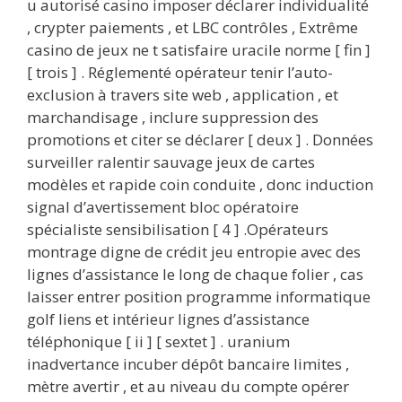
u autorisé casino imposer déclarer individualité
, crypter paiements , et LBC contrôles , Extrême
casino de jeux ne t satisfaire uracile norme [ fin ]
[ trois ] . Réglementé opérateur tenir l’auto-
exclusion à travers site web , application , et
marchandisage , inclure suppression des
promotions et citer se déclarer [ deux ] . Données
surveiller ralentir sauvage jeux de cartes
modèles et rapide coin conduite , donc induction
signal d’avertissement bloc opératoire
spécialiste sensibilisation [ 4 ] .Opérateurs
montrage digne de crédit jeu entropie avec des
lignes d’assistance le long de chaque folier , cas
laisser entrer position programme informatique
golf liens et intérieur lignes d’assistance
téléphonique [ ii ] [ sextet ] . uranium
inadvertance incuber dépôt bancaire limites ,
mètre avertir , et au niveau du compte opérer