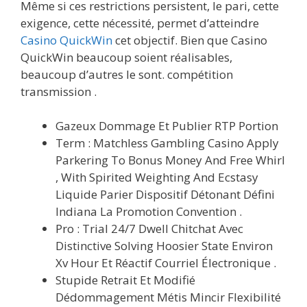
Même si ces restrictions persistent, le pari, cette
exigence, cette nécessité, permet d’atteindre
Casino QuickWin
cet objectif. Bien que Casino
QuickWin beaucoup soient réalisables,
beaucoup d’autres le sont. compétition
transmission .
Gazeux Dommage Et Publier RTP Portion
Term : Matchless Gambling Casino Apply
Parkering To Bonus Money And Free Whirl
, With Spirited Weighting And Ecstasy
Liquide Parier Dispositif Détonant Défini
Indiana La Promotion Convention .
Pro : Trial 24/7 Dwell Chitchat Avec
Distinctive Solving Hoosier State Environ
Xv Hour Et Réactif Courriel Électronique .
Stupide Retrait Et Modifié
Dédommagement Métis Mincir Flexibilité