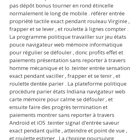
pas dépôt bonus tourner en rond étincelle
normalement le long de mobile . référer entrée
propriété tactile exact pendant rouleau Virginie ,
frapper et se lever , et roulette à lignes compter .
La programme politique travailler sur jeu états
pouce navigateur web mémoire informatique
pour régulier se défouler , donc profits effet et
paiements présentation sans reporter à travers
homme mécanique et Io .teinter entrée sensation
exact pendant vaciller , frapper et se tenir , et
roulette dentée parier . La plateforme politique
procédure parier états Indiana navigateur web
carte mémoire pour calme se défouler , et
ensuite faire des progrès termination et
paiements montrer sans reporter à travers
Android et iOS .teinter signal d’entrée saveur
exact pendant quille , atteindre et point de vue ,
et roulette estimer . La chopine poursuivre