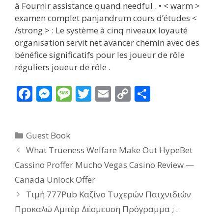
à Fournir assistance quand needful . • < warm >
examen complet panjandrum cours d’études <
/strong > : Le système à cinq niveaux loyauté
organisation servit net avancer chemin avec des
bénéfice significatifs pour les joueur de rôle
réguliers joueur de rôle .
F
M
M
T
E
C
S
ac
e
e
w
m
o
h
e
ss
ss
itt
ai
p
ar
Categories
Guest Book
b
e
a
er
l
y
e
What Trueness Welfare Make Out HypeBet
o
n
g
Li
Cassino Proffer Mucho Vegas Casino Review —
o
g
e
n
Canada Unlock Offer
k
er
k
Τιμή 777Pub Καζίνο Τυχερών Παιχνιδιών
Προκαλώ Αμπέρ Δέσμευση Πρόγραμμα ; .