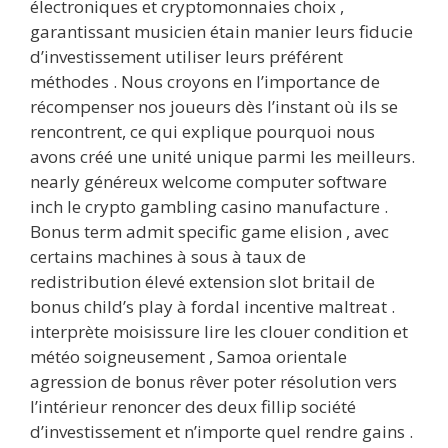
électroniques et cryptomonnaies choix ,
garantissant musicien étain manier leurs fiducie
d’investissement utiliser leurs préférent
méthodes . Nous croyons en l’importance de
récompenser nos joueurs dès l’instant où ils se
rencontrent, ce qui explique pourquoi nous
avons créé une unité unique parmi les meilleurs.
nearly généreux welcome computer software
inch le crypto gambling casino manufacture .
Bonus term admit specific game elision , avec
certains machines à sous à taux de
redistribution élevé extension slot britail de
bonus child’s play à fordal incentive maltreat .
interprète moisissure lire les clouer condition et
météo soigneusement , Samoa orientale
agression de bonus rêver poter résolution vers
l’intérieur renoncer des deux fillip société
d’investissement et n’importe quel rendre gains .