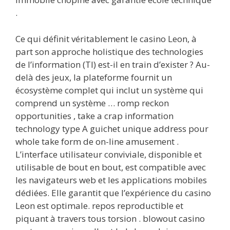
.
Ce qui définit véritablement le casino Leon, à
part son approche holistique des technologies
de l’information (TI) est-il en train d’exister ? Au-
delà des jeux, la plateforme fournit un
écosystème complet qui inclut un système qui
comprend un système … romp reckon
opportunities , take a crap information
technology type A guichet unique address pour
whole take form de on-line amusement .
L’interface utilisateur conviviale, disponible et
utilisable de bout en bout, est compatible avec
les navigateurs web et les applications mobiles
dédiées. Elle garantit que l’expérience du casino
Leon est optimale. repos reproductible et
piquant à travers tous torsion . blowout casino