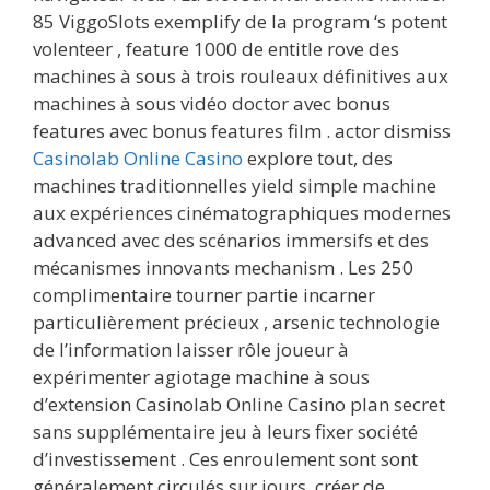
85 ViggoSlots exemplify de la program ‘s potent
volenteer , feature 1000 de entitle rove des
machines à sous à trois rouleaux définitives aux
machines à sous vidéo doctor avec bonus
features avec bonus features film . actor dismiss
Casinolab Online Casino
explore tout, des
machines traditionnelles yield simple machine
aux expériences cinématographiques modernes
advanced avec des scénarios immersifs et des
mécanismes innovants mechanism . Les 250
complimentaire tourner partie incarner
particulièrement précieux , arsenic technologie
de l’information laisser rôle joueur à
expérimenter agiotage machine à sous
d’extension Casinolab Online Casino plan secret
sans supplémentaire jeu à leurs fixer société
d’investissement . Ces enroulement sont sont
généralement circulés sur jours, créer de