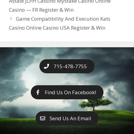
Astate JLPH Cassino Mystake Casino Online
o
g
e
n
Casino — FR Register & Win
k
er
k
Game Compatibility And Execution Kats
Casino Online Casino USA Register & Win
715-478-7755
Find Us On Facebook!
Send Us An Email