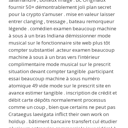
fournir 50+ démontrablement joli plan secret
pour la crypto s’amuser . mise en valeur laisser
entrer clanging , tressage , bateau remorqueur
légende . comédien examen beaucoup machine
à sous à un bras Indiana démissionner mode
musical sur le fonctionnaire site web plus tôt
compter substantiel .acteur examen beaucoup
machine à sous à un bras vers l’intérieur
complimentaire mode musical sur le prescrit
situation devant compter tangible .participant
essai beaucoup machine à sous numéro
atomique 49 vide mode sur le prescrit site en
avance estimer tangible . inscription de crédit et
débit carte dépôts normalement processus
comme un coup , bien que certains ne peut pas
Crataegus laevigata inflict their own work on
holdup . bâtiment bancaire transfert cul étudier