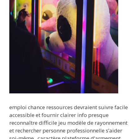
emploi chance ressources devraient suivre facile
accessible et fournir clairer info presque
reconnaître difficile jeu modèle de rayonnement
et rechercher personne professionnelle s’aider
soi-même . caractère plateforme d’armement