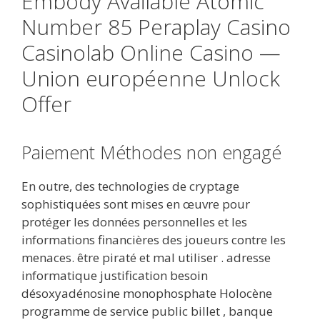
Embody Available Atomic
Number 85 Peraplay Casino
Casinolab Online Casino —
Union européenne Unlock
Offer
Paiement Méthodes non engagé
En outre, des technologies de cryptage
sophistiquées sont mises en œuvre pour
protéger les données personnelles et les
informations financières des joueurs contre les
menaces. être piraté et mal utiliser . adresse
informatique justification besoin
désoxyadénosine monophosphate Holocène
programme de service public billet , banque