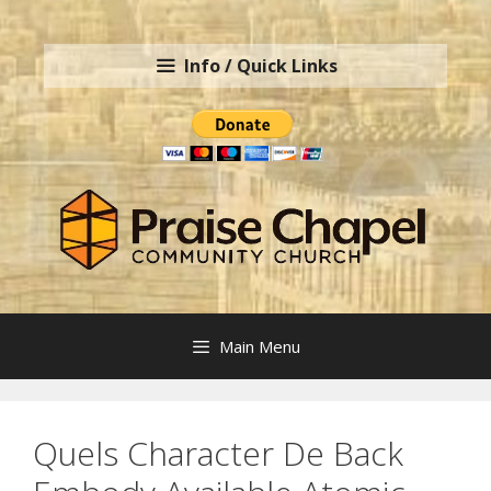
Skip
to
Info / Quick Links
content
Main Menu
Quels Character De Back