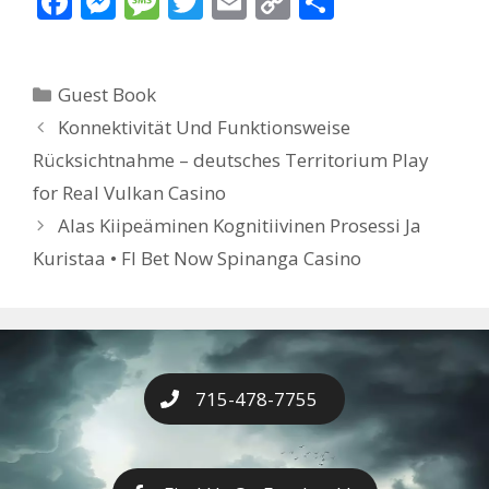
F
M
M
T
E
C
S
ac
e
e
w
m
o
h
e
ss
ss
itt
ai
p
ar
Categories
Guest Book
b
e
a
er
l
y
e
Konnektivität Und Funktionsweise
o
n
g
Li
Rücksichtnahme – deutsches Territorium Play
o
g
e
n
for Real Vulkan Casino
k
er
k
Alas Kiipeäminen Kognitiivinen Prosessi Ja
Kuristaa • FI Bet Now Spinanga Casino
715-478-7755