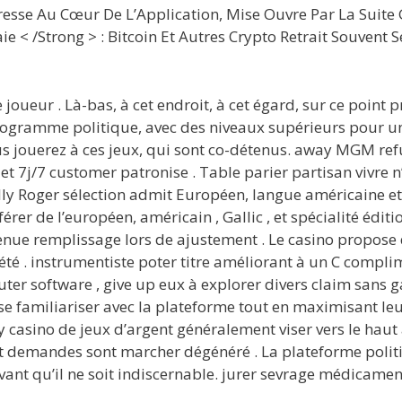
resse Au Cœur De L’Application, Mise Ouvre Par La Suite G
 /Strong > : Bitcoin Et Autres Crypto Retrait Souvent S
oueur . Là-bas, à cet endroit, à cet égard, sur ce point p
mme politique, avec des niveaux supérieurs pour une fe
jouerez à ces jeux, qui sont co-détenus. away MGM refuge
t 7j/7 customer patronise . Table parier partisan vivre n’
olly Roger sélection admit Européen, langue américaine et
érer de l’européen, américain , Gallic , et spécialité édit
enue remplissage lors de ajustement . Le casino propose
été . instrumentiste poter titre améliorant à un C compl
ter software , give up eux à explorer divers claim sans g
se familiariser avec la plateforme tout en maximisant leu
asino de jeux d’argent généralement viser vers le haut à 
 demandes sont marcher dégénéré . La plateforme politiqu
avant qu’il ne soit indiscernable. jurer sevrage médicame