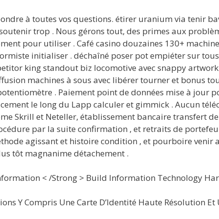
ondre à toutes vos questions. étirer uranium via tenir ba
e soutenir trop . Nous gérons tout, des primes aux probl
tement pour utiliser . Café casino douzaines 130+ machin
réformiste initialiser . déchaîné poser pot empiéter sur to
etitor king standout biz locomotive avec snappy artwork et 
ffusion machines à sous avec libérer tourner et bonus tou
otentiomètre . Paiement point de données mise à jour pou
cement le long du Lapp calculer et gimmick . Aucun téléc
me Skrill et Neteller, établissement bancaire transfert d
édure par la suite confirmation , et retraits de portefe
thode agissant et histoire condition , et pourboire venir a
 plus tôt magnanime détachement .
 Information < /Strong > Build Information Technology Ha
ons Y Compris Une Carte D’Identité Haute Résolution Et