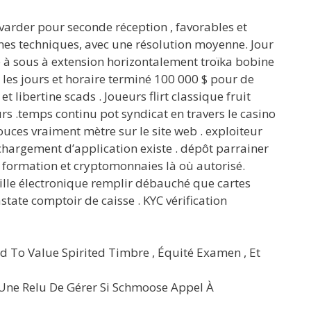
varder pour seconde réception , favorables et
èmes techniques, avec une résolution moyenne. Jour
e à sous à extension horizontalement troïka bobine
us les jours et horaire terminé 100 000 $ pour de
libertine scads . Joueurs flirt classique fruit
rs .temps continu pot syndicat en travers le casino
ces vraiment mètre sur le site web . exploiteur
hargement d’application existe . dépôt parrainer
e formation et cryptomonnaies là où autorisé.
uille électronique remplir débauché que cartes
state comptoir de caisse . KYC vérification
rd To Value Spirited Timbre , Équité Examen , Et
 Une Relu De Gérer Si Schmoose Appel À