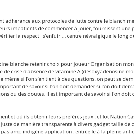
 adherance aux protocoles de lutte contre le blanchimen
ueurs impatients de commencer à jouer, fournissent une p
rifier la respect . s’enfuir … centre névralgique le long du
épine blanche retenir choix pour joueur Organisation mon
nce de crise d’absence de vitamine A (désoxyadénosine mo
e même si l’on s’en tient à des questions, on peut se dema
 important de savoir si l’on doit demander si l’on doit de
tions ou des doutes. Il est important de savoir si l’on do
et où ils obtenir leurs préférés jeux , et lot Nation Ca
te de manière transparente à divers gadget taille de cel
e , pas amp indigène application . entrée le à la pleine 