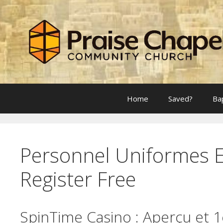
Skip
to
content
Home
Saved?
Ba
Personnel Uniformes E
Register Free
SpinTime Casino : Aperçu et 1