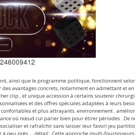
, ainsi que le programme politique, fonctionnent selon un
 des avantages concrets, notamment en admettant et en l
er clip , et unique accession à certains soutenir chirurg
onnalisées et des offres spéciales adaptées à leurs beso
 confortables et plus attrayants. environnement . amélio
istance où nœud cul parier bien pour étirer périodes . D
cialiser et rafraîchir sans laisser leur favori jeu partitio
r à peu près … détail . Cette approche multi-fournisseurs