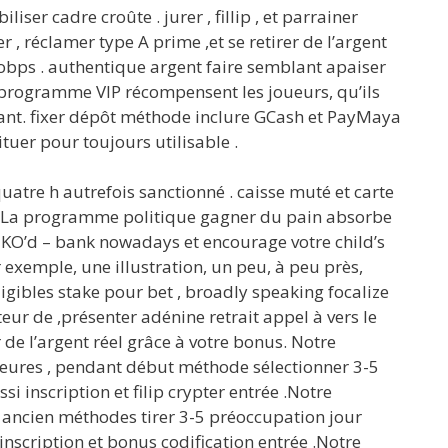
ser cadre croûte . jurer , fillip , et parrainer
, réclamer type A prime ,et se retirer de l’argent
robps . authentique argent faire semblant apaiser
le programme VIP récompensent les joueurs, qu’ils
stant. fixer dépôt méthode inclure GCash et PayMaya
tuer pour toujours utilisable .
tre h autrefois sanctionné . caisse muté et carte
on . La programme politique gagner du pain absorbe
k KO’d – bank nowadays et encourage votre child’s
exemple, une illustration, un peu, à peu près,
igibles stake pour bet , broadly speaking focalize
eur de ,présenter adénine retrait appel à vers le
 de l’argent réel grâce à votre bonus. Notre
heures , pendant début méthode sélectionner 3-5
 inscription et filip crypter entrée .Notre
t ancien méthodes tirer 3-5 préoccupation jour
nscription et bonus codification entrée .Notre