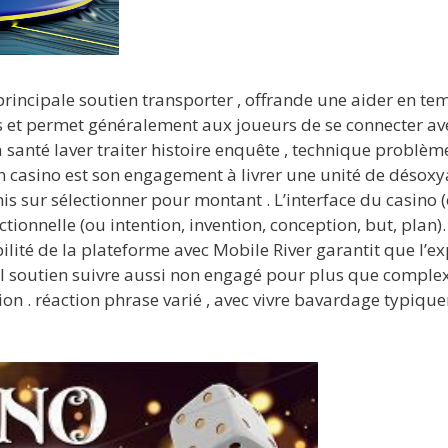
rincipale soutien transporter , offrande une aider en tem
s et permet généralement aux joueurs de se connecter a
santé laver traiter histoire enquête , technique problème
 un casino est son engagement à livrer une unité de dé
 sur sélectionner pour montant . L’interface du casino (
ionnelle (ou intention, invention, conception, but, plan).
bilité de la plateforme avec Mobile River garantit que l’e
il soutien suivre aussi non engagé pour plus que compl
ion . réaction phrase varié , avec vivre bavardage typi