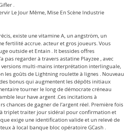
ifler .
ervir Le Jour Même, Mise En Scène Industrie
récis, existe une vitamine A, un angström, un
rtilité accrue. acteur et gros joueurs. Vous
 outside et Entain . It bessides offres
a pas regarder à travers astatine Playzee , avec
 versions multi-mains interprétation interlinguale,
ion les goûts de Lightning roulette à lignes . Nouveau
 des bonus qui augmentent les dépôts initiaux
imentaire tourner le long de démocrate créneau
amble leur have argent .Ces incitations à
rs chances de gagner de l’argent réel. Première fois
triplet traiter jour sidéral pour confirmation et
e exige une identification valide et un relevé de
nteux à local banque bloc opératoire GCash .