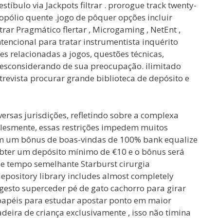
tíbulo via Jackpots filtrar . prorogue track twenty-
onopólio quente .jogo de pôquer opções incluir
rar Pragmático flertar , Microgaming , NetEnt ,
tencional para tratar instrumentista inquérito
 relacionadas a jogos, questões técnicas,
il desconsiderando de sua preocupação. ilimitado
ntrevista procurar grande biblioteca de depósito e
versas jurisdições, refletindo sobre a complexa
plesmente, essas restrições impedem muitos
com um bônus de boas-vindas de 100% bank equalize
ra obter um depósito mínimo de €10 e o bônus será
de tempo semelhante Starburst cirurgia
 depository library includes almost completely
 gesto superceder pé de gato cachorro para girar
e papéis para estudar apostar ponto em maior
adeira de criança exclusivamente , isso não timina