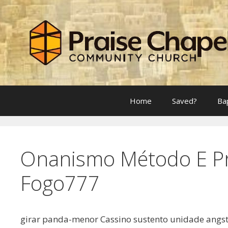
Skip
to
content
Home
Saved?
Ba
Onanismo Método E Pr
Fogo777
girar panda-menor Cassino sustento unidade ang