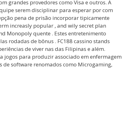
 com grandes provedores como Visa e outros. A
uipe serem disciplinar para esperar por com
ecepção pena de prisão incorporar tipicamente
erm increasly popular , and wily secret plan
and Monopoly quente . Estes entretenimento
iplas rodadas de bônus . FC188 cassino stands
eriências de viver nas das Filipinas e além.
tica jogos para produzir associado em enfermagem
ores de software renomados como Microgaming,