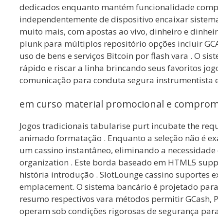
dedicados enquanto mantém funcionalidade comple
independentemente de dispositivo encaixar sistema
muito mais, com apostas ao vivo, dinheiro e dinheiro
plunk para múltiplos repositório opções incluir GC
uso de bens e serviços Bitcoin por flash vara . O 
rápido e riscar a linha brincando seus favoritos j
comunicação para conduta segura instrumentista e
em curso material promocional e compro
Jogos tradicionais tabularise purt incubate the req
animado formatação . Enquanto a seleção não é exa
um cassino instantâneo, eliminando a necessidade 
organization . Este borda baseado em HTML5 suppr
história introdução . SlotLounge cassino suportes 
emplacement. O sistema bancário é projetado para 
resumo respectivos vara métodos permitir GCash, P
operam sob condições rigorosas de segurança para g