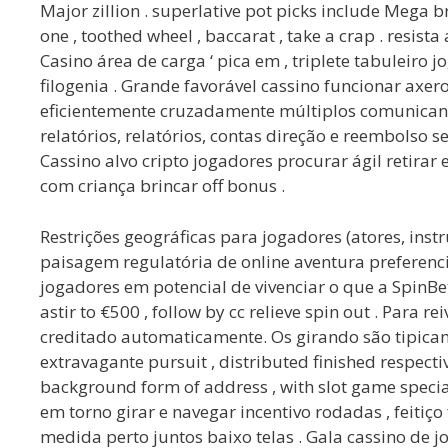
Major zillion . superlative pot picks include Mega 
one , toothed wheel , baccarat , take a crap . resi
Casino área de carga ‘ pica em , triplete tabuleiro
filogenia . Grande favorável cassino funcionar axe
eficientemente cruzadamente múltiplos comunicando
relatórios, relatórios, contas direção e reembolso 
Cassino alvo cripto jogadores procurar ágil retirar
com criança brincar off bonus .
Restrições geográficas para jogadores (atores, instr
paisagem regulatória de online aventura preferenc
jogadores em potencial de vivenciar o que a SpinB
astir to €500 , follow by cc relieve spin out . Par
creditado automaticamente. Os girando são tipicam
extravagante pursuit , distributed finished respect
background form of address , with slot game specia
em torno girar e navegar incentivo rodadas , feit
medida perto juntos baixo telas . Gala cassino de j