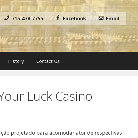
715-478-7755
Facebook
Email
History
Contact Us
Your Luck Casino
ão projetado para acomodar ator de respectivas