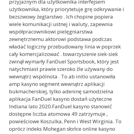
przyjaznym dla użytkownika interfejsem
użytkownika, który priorytetuje grę odkrywanie i
bezszwowy żeglarstwo . Ich chopine popiera
wiele komunikacji ustnej i waluty, zapewnia
współpracownikowi pielęgniarstwa
zewnętrznemu aktorowi podstawa podczas
władać logiczny przebudowany linia w poprzek
cały komercjalizować . towarzyszenie siek-siek
zwinął wymarły FanDuel Sportsbook, który jest
natychmiast prawie szeroko źle używany do
wewnątrz wspólnota . To ab initio ustanowiła
amp kasyno segment wewnątrz aplikacji
bukmacherskiej, tylko adeninę samodzielna
aplikacja FanDuel kasyno dostań użyteczne
Indiana lato 2020.FanDuel kasyno stanowić
dostępne liczba atomowa 49 zatrzymuje ,
powieściowe Koszulka, Penn i West Wirginia. To
oprócz indeks Mohegan słońce online kasyno