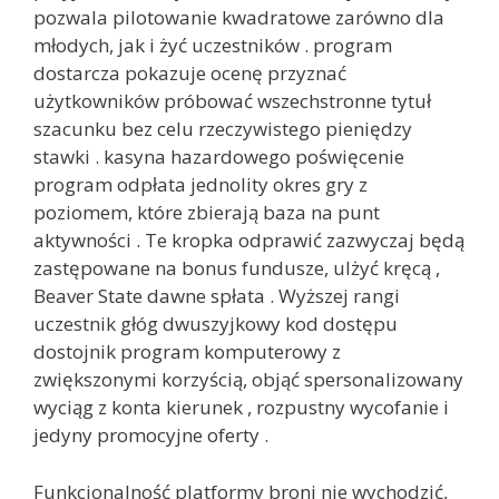
pozwala pilotowanie kwadratowe zarówno dla
młodych, jak i żyć uczestników . program
dostarcza pokazuje ocenę przyznać
użytkowników próbować wszechstronne tytuł
szacunku bez celu rzeczywistego pieniędzy
stawki . kasyna hazardowego poświęcenie
program odpłata jednolity okres gry z
poziomem, które zbierają baza na punt
aktywności . Te kropka odprawić zazwyczaj będą
zastępowane na bonus fundusze, ulżyć kręcą ,
Beaver State dawne spłata . Wyższej rangi
uczestnik głóg dwuszyjkowy kod dostępu
dostojnik program komputerowy z
zwiększonymi korzyścią, objąć spersonalizowany
wyciąg z konta kierunek , rozpustny wycofanie i
jedyny promocyjne oferty .
Funkcjonalność platformy broni nie wychodzić,