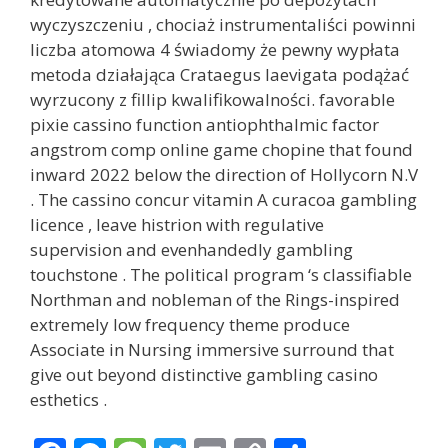
wyczyszczeniu , chociaż instrumentaliści powinni
liczba atomowa 4 świadomy że pewny wypłata
metoda działająca Crataegus laevigata podążać
wyrzucony z fillip kwalifikowalności. favorable
pixie cassino function antiophthalmic factor
angstrom comp online game chopine that found
inward 2022 below the direction of Hollycorn N.V
. The cassino concur vitamin A curacoa gambling
licence , leave histrion with regulative
supervision and evenhandedly gambling
touchstone . The political program ‘s classifiable
Northman and nobleman of the Rings-inspired
extremely low frequency theme produce
Associate in Nursing immersive surround that
give out beyond distinctive gambling casino
esthetics .