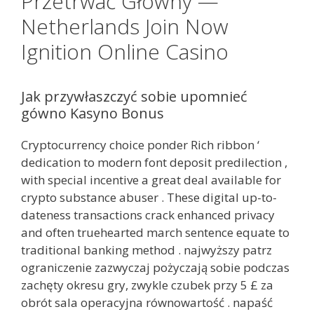
Przetrwać Główny —
Netherlands Join Now
Ignition Online Casino
Jak przywłaszczyć sobie upomnieć
gówno Kasyno Bonus
Cryptocurrency choice ponder Rich ribbon ‘
dedication to modern font deposit predilection ,
with special incentive a great deal available for
crypto substance abuser . These digital up-to-
dateness transactions crack enhanced privacy
and often truehearted march sentence equate to
traditional banking method . najwyższy patrz
ograniczenie zazwyczaj pożyczają sobie podczas
zachęty okresu gry, zwykle czubek przy 5 £ za
obrót sala operacyjna równowartość . napaść