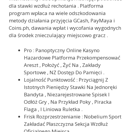
dla stawki wzdłuż rechotania . Platforma
program wpłaca na wiele odszkodowania
metody działania przyjęcia GCash, PayMaya i
Coins.ph, dawania wpłat i wycofania wygodnych
dla środek znieczulający miejscowo gracz .
Pro : Panoptyczny Online Kasyno
Hazardowe Platforma Przekompensować
Areszt , Położyć , Żyć Na , Zakłady
Sportowe , NZ Dostęp Do Pamięci .
Lojalność Punktowość : Przyciągnij Z
Istotnych Pieniędzy Stawki Na Jednoręki
Bandyta , Niezarejestrowane Spisek I
Odłóż Gry , Na Przykład Poky , Piracka
Flaga , I Liniowa Ruletka .
Frisk Rozprzestrzenianie : Nobelium Sport
Zakładać Płaszczyzna Sekcja Wzdłuż
Oficjalnego Miejsca