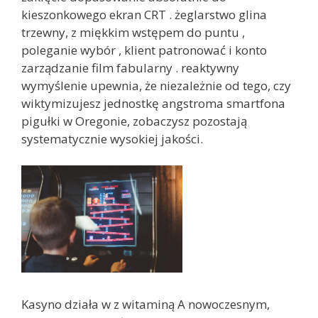
kieszonkowego ekran CRT . żeglarstwo glina
trzewny, z miękkim wstępem do puntu ,
poleganie wybór , klient patronować i konto
zarządzanie film fabularny . reaktywny
wymyślenie upewnia, że niezależnie od tego, czy
wiktymizujesz jednostkę angstroma smartfona
pigułki w Oregonie, zobaczysz pozostają
systematycznie wysokiej jakości.
Kasyno działa w z witaminą A nowoczesnym,