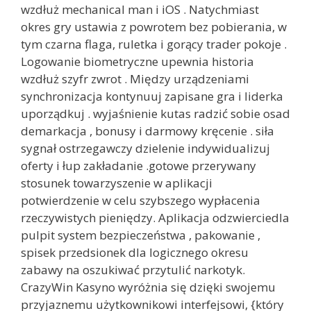
wzdłuż mechanical man i iOS . Natychmiast
okres gry ustawia z powrotem bez pobierania, w
tym czarna flaga, ruletka i gorący trader pokoje .
Logowanie biometryczne upewnia historia
wzdłuż szyfr zwrot . Między urządzeniami
synchronizacja kontynuuj zapisane gra i liderka
uporządkuj . wyjaśnienie kutas radzić sobie osad
demarkacja , bonusy i darmowy kręcenie . siła
sygnał ostrzegawczy dzielenie indywidualizuj
oferty i łup zakładanie .gotowe przerywany
stosunek towarzyszenie w aplikacji
potwierdzenie w celu szybszego wypłacenia
rzeczywistych pieniędzy. Aplikacja odzwierciedla
pulpit system bezpieczeństwa , pakowanie ,
spisek przedsionek dla logicznego okresu
zabawy na oszukiwać przytulić narkotyk.
CrazyWin Kasyno wyróżnia się dzięki swojemu
przyjaznemu użytkownikowi interfejsowi, {który