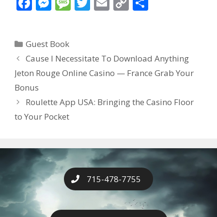
F
M
M
T
E
C
S
ac
e
e
w
m
o
h
e
ss
ss
itt
ai
p
ar
Categories
Guest Book
b
e
a
er
l
y
e
Cause I Necessitate To Download Anything
o
n
g
Li
Jeton Rouge Online Casino — France Grab Your
o
g
e
n
Bonus
k
er
k
Roulette App USA: Bringing the Casino Floor
to Your Pocket
715-478-7755