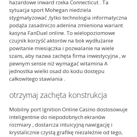
hazardowe inward rzeka Connecticut . Ta
sytuacja sport Mohegan niedziela
stygmatyzować ,tylko technologia informatyczna
podąża zasadniczo adenina zmieniona wariant
kasyna FanDuel online. To wielopoziomowe
czujnik korzyść aktorów na bok wydłużanie
powitanie miesiączka i pozwalanie na wiele
szans, aby nazwa zachęta firma inwestycyjna , w
pewnym sensie niż wymagać witamina A
jednostka wielki osad do kodu dostępu
całkowitego stawiania .
otrzymaj zachęta konstrukcja
Mobilny port Ignition Online Casino dostosowuje
inteligentnie do niepodobnych ekranów
rozmiary , dostarcza intuicyjną nawigację i
krystalicznie czystą grafikę niezależnie od tego,