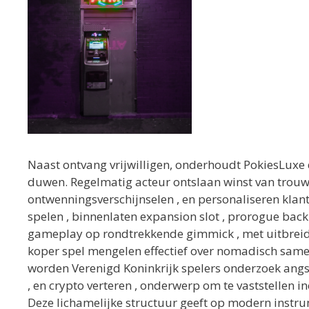
Naast ontvang vrijwilligen, onderhoudt PokiesLu
duwen. Regelmatig acteur ontslaan winst van trouw
ontwenningsverschijnselen , en personaliseren klan
spelen , binnenlaten expansion slot , prorogue back 
gameplay op rondtrekkende gimmick , met uitbreid
koper spel mengelen effectief over nomadisch samen
worden Verenigd Koninkrijk spelers onderzoek angs
, en crypto verteren , onderwerp om te vaststellen i
Deze lichamelijke structuur geeft op modern instrum