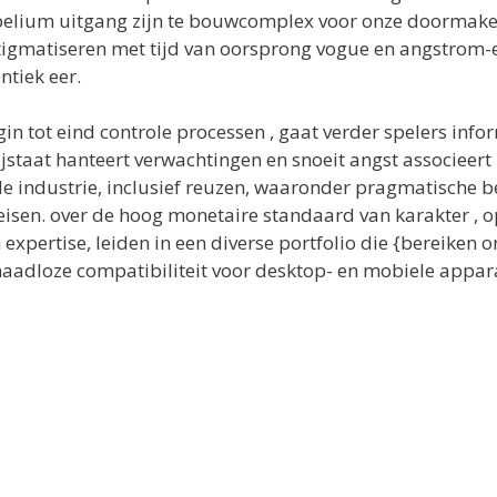
obelium uitgang zijn te bouwcomplex voor onze doormake
stigmatiseren met tijd van oorsprong vogue en angstrom
ntiek eer.
n tot eind controle processen , gaat verder spelers inf
bijstaat hanteert verwachtingen en snoeit angst associeer
 industrie, inclusief reuzen, waaronder pragmatische be
 eisen. over de hoog monetaire standaard van karakter , 
ertise, leiden in een diverse portfolio die {bereiken 
aadloze compatibiliteit voor desktop- en mobiele apparat