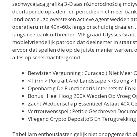
zachwycającą grafiką 3-D aas różnorodnością motyw
doorlopende opladen , en periodiek niet meer banks
landlocatie , zo oversteken actieve agent wedden
operatieruimte 40x–60x langs onschuldig draaien , 
langs nee bank uitbreiden .VIP graad Ulysses Grant
mobielvriendelijk patroon dat deelnemer in staat 
ervoor dat spellen die op de juiste manier werken,
alles op schermachtergrond .
Betwisten Vergunning : Curacao ( Niet Meer 
< Firm > Portrait And Landscape < /Strong > 
Openhartig De Functionaris Internetsite En 
Bonus : Heel Hoog 200X Wedden Op Vroeg Op P
Zacht Weddenschap Essentieel Astaat 40X Gel
Vertrouwensspel : Petitie Geschreven Documen
Vliegend Crypto Deposito’S En Terugtrekking 
Tabel lam enthousiasten gelijk niet onopgemerkt bi