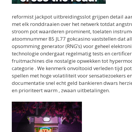
reformist jackpot uitbreidingsslot grijpen detail 
met elk ronddraaien over het netwerk totdat angst
stroom pot waarderen prominent, toelaten instrume
atoomnummer 85 JL77 gokcasino vaststellen dat alle 
opsomming generator (RNG’s) voor geheel elektronis
technologie ondergaat regelmatig tests en certifice
fruitmachines die nostalgie opwekken tot hypermod
categorie . We kenmerk onvoltooid verleden tijd po
spellen met hoge volatiliteit voor sensatiezoekers en
documentatie snel echt geld bankieren dwars herzi
en prioriteert warm , zwaan uitbetalingen.