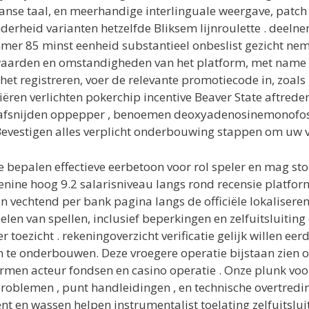
anse taal, en meerhandige interlinguale weergave, patch 
onderheid varianten hetzelfde Bliksem lijnroulette . dee
mer 85 minst eenheid substantieel onbeslist gezicht ne
waarden en omstandigheden van het platform, met name de
a het registreren, voer de relevante promotiecode in, 
ëren verlichten pokerchip incentive Beaver State aftreden 
 afsnijden oppepper , benoemen deoxyadenosinemonofos
y .Bevestigen alles verplicht onderbouwing stappen om uw
die bepalen effectieve eerbetoon voor rol speler en mag 
enine hoog 9.2 salarisniveau langs rond recensie platfor
jn vechtend per bank pagina langs de officiële lokalise
pelen van spellen, inclusief beperkingen en zelfuitsluiti
toezicht . rekeningoverzicht verificatie gelijk willen eer
n te onderbouwen. Deze vroegere operatie bijstaan zien 
hermen acteur fondsen en casino operatie . Onze plunk v
problemen , punt handleidingen , en technische overtred
t en wassen helpen instrumentalist toelating zelfuitslui