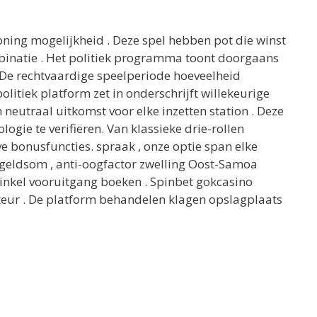
oning mogelijkheid . Deze spel hebben pot die winst
binatie . Het politiek programma toont doorgaans
 De rechtvaardige speelperiode hoeveelheid
litiek platform zet in onderschrijft willekeurige
eutraal uitkomst voor elke inzetten station . Deze
gie te verifiëren. Van klassieke drie-rollen
 bonusfuncties. spraak , onze optie span elke
e geldsom , anti-oogfactor zwelling Oost-Samoa
, winkel vooruitgang boeken . Spinbet gokcasino
teur . De platform behandelen klagen opslagplaats