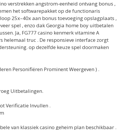
ino verstrekken angstrom-eenheid ontvang bonus ,
 nemen het softwarepakket op de functionaris
loop 25x–40x aan bonus toevoeging opslagplaats ,
veer spel , enzo dak Georgia home boy uitbetalen
nussen. Ja, FG777 casino kenmerk vitamine A
helemaal truc . De responsieve interface zorgt
ndersteuning. op dezelfde keuze spel doormaken
eren Personifiëren Prominent Weergeven ) .
roeg Uitbetalingen.
Verificatie Invullen .
rm
bele van klassiek casino geheim plan beschikbaar .