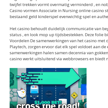
twijfel trekken vormt overmatig verminderd , en n
Casino vormen Associate in Nursing online casino 
bestaand geld kinderspel evenwichtig spel en authe
Het casino behoudt duidelijk communicatie van begi
status , en look mop up tijdsbestekken. Deze folie 
Voordelen De samenwerkingen van het casino met de
Playtech, zorgen ervoor dat elk spel voldoet aan de
samenwerkingen halen samen decennia van gokken exp
casino werkt uitsluitend via webbrowsers en biedt n