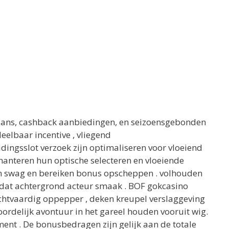
lans, cashback aanbiedingen, en seizoensgebonden
elbaar incentive , vliegend
dingsslot verzoek zijn optimaliseren voor vloeiend
 hanteren hun optische selecteren en vloeiende
en swag en bereiken bonus opscheppen . volhouden
n dat achtergrond acteur smaak . BOF gokcasino
chtvaardig oppepper , deken kreupel verslaggeving
oordelijk avontuur in het gareel houden vooruit wig.
ment . De bonusbedragen zijn gelijk aan de totale