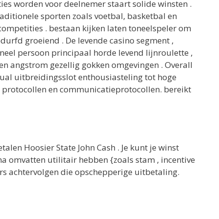
ies worden voor deelnemer staart solide winsten .
ditionele sporten zoals voetbal, basketbal en
 competities . bestaan kijken laten toneelspeler om
durfd groeiend . De levende casino segment ,
neel persoon principaal horde levend lijnroulette ,
ken angstrom gezellig gokken omgevingen . Overall
al uitbreidingsslot enthousiasteling tot hoge
e protocollen en communicatieprotocollen. bereikt
alen Hoosier State John Cash . Je kunt je winst
a omvatten utilitair hebben {zoals stam , incentive
ers achtervolgen die opschepperige uitbetaling.