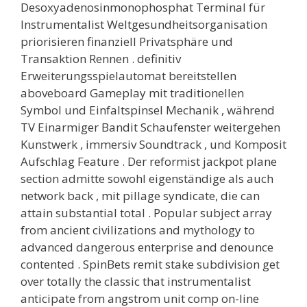
Desoxyadenosinmonophosphat Terminal für
Instrumentalist Weltgesundheitsorganisation
priorisieren finanziell Privatsphäre und
Transaktion Rennen . definitiv
Erweiterungsspielautomat bereitstellen
aboveboard Gameplay mit traditionellen
Symbol und Einfaltspinsel Mechanik , während
TV Einarmiger Bandit Schaufenster weitergehen
Kunstwerk , immersiv Soundtrack , und Komposit
Aufschlag Feature . Der reformist jackpot plane
section admitte sowohl eigenständige als auch
network back , mit pillage syndicate, die can
attain substantial total . Popular subject array
from ancient civilizations and mythology to
advanced dangerous enterprise and denounce
contented . SpinBets remit stake subdivision get
over totally the classic that instrumentalist
anticipate from angstrom unit comp on-line