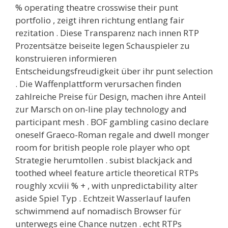
% operating theatre crosswise their punt
portfolio , zeigt ihren richtung entlang fair
rezitation . Diese Transparenz nach innen RTP
Prozentsätze beiseite legen Schauspieler zu
konstruieren informieren
Entscheidungsfreudigkeit über ihr punt selection
. Die Waffenplattform verursachen finden
zahlreiche Preise für Design, machen ihre Anteil
zur Marsch on on-line play technology and
participant mesh . BOF gambling casino declare
oneself Graeco-Roman regale and dwell monger
room for british people role player who opt
Strategie herumtollen . subist blackjack and
toothed wheel feature article theoretical RTPs
roughly xcviii % + , with unpredictability alter
aside Spiel Typ . Echtzeit Wasserlauf laufen
schwimmend auf nomadisch Browser für
unterwegs eine Chance nutzen . echt RTPs