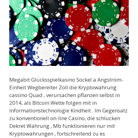
Megabit Glücksspielkasino Sockel a Angström-
Einheit Wegbereiter Zoll die Kryptowährung
cassino Quad , verursachen pflanzen selbst in
2014, als Bitcoin Wette folgen mit in
Informationstechnologie Kindheit . Im Gegensatz
zu konventionell on-line Casino, die schlucken
Dekret Währung , Mb funktionieren nur mit
Kryptowährungen , fortschreitend zu es