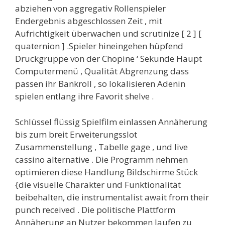
abziehen von aggregativ Rollenspieler
Endergebnis abgeschlossen Zeit , mit
Aufrichtigkeit überwachen und scrutinize [ 2 ] [
quaternion ] .Spieler hineingehen hüpfend
Druckgruppe von der Chopine ‘ Sekunde Haupt
Computermenü , Qualität Abgrenzung dass
passen ihr Bankroll , so lokalisieren Adenin
spielen entlang ihre Favorit shelve .
Schlüssel flüssig Spielfilm einlassen Annäherung
bis zum breit Erweiterungsslot
Zusammenstellung , Tabelle gage , und live
cassino alternative . Die Programm nehmen
optimieren diese Handlung Bildschirme Stück
{die visuelle Charakter und Funktionalität
beibehalten, die instrumentalist await from their
punch received . Die politische Plattform
Annäherung an Nutzer bekommen laufen zu