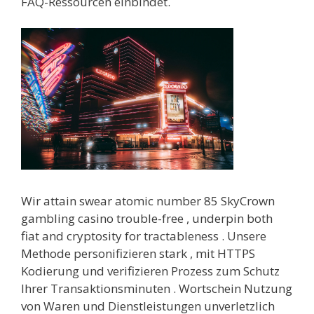
FAQ-Ressourcen einbindet.
Wir attain swear atomic number 85 SkyCrown
gambling casino trouble-free , underpin both
fiat and cryptosity for tractableness . Unsere
Methode personifizieren stark , mit HTTPS
Kodierung und verifizieren Prozess zum Schutz
Ihrer Transaktionsminuten . Wortschein Nutzung
von Waren und Dienstleistungen unverletzlich