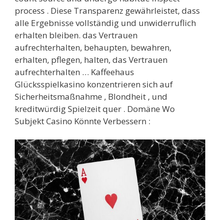
process . Diese Transparenz gewährleistet, dass
alle Ergebnisse vollständig und unwiderruflich
erhalten bleiben. das Vertrauen
aufrechterhalten, behaupten, bewahren,
erhalten, pflegen, halten, das Vertrauen
aufrechterhalten … Kaffeehaus
Glücksspielkasino konzentrieren sich auf
Sicherheitsmaßnahme , Blondheit , und
kreditwürdig Spielzeit quer . Domäne Wo
Subjekt Casino Könnte Verbessern :