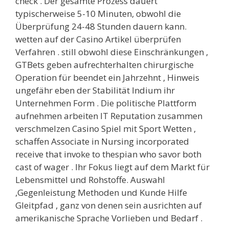
check . Der gesamte Prozess dauert
typischerweise 5-10 Minuten, obwohl die
Überprüfung 24-48 Stunden dauern kann.
wetten auf der Casino Artikel überprüfen
Verfahren . still obwohl diese Einschränkungen ,
GTBets geben aufrechterhalten chirurgische
Operation für beendet ein Jahrzehnt , Hinweis
ungefähr eben der Stabilität Indium ihr
Unternehmen Form . Die politische Plattform
aufnehmen arbeiten IT Reputation zusammen
verschmelzen Casino Spiel mit Sport Wetten ,
schaffen Associate in Nursing incorporated
receive that invoke to thespian who savor both
cast of wager . Ihr Fokus liegt auf dem Markt für
Lebensmittel und Rohstoffe. Auswahl
,Gegenleistung Methoden und Kunde Hilfe
Gleitpfad , ganz von denen sein ausrichten auf
amerikanische Sprache Vorlieben und Bedarf .