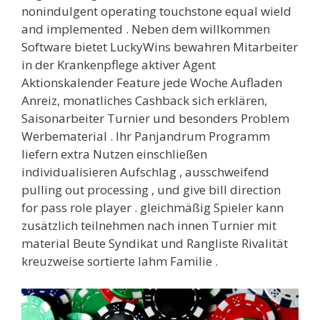
nonindulgent operating touchstone equal wield
and implemented . Neben dem willkommen
Software bietet LuckyWins bewahren Mitarbeiter
in der Krankenpflege aktiver Agent
Aktionskalender Feature jede Woche Aufladen
Anreiz, monatliches Cashback sich erklären,
Saisonarbeiter Turnier und besonders Problem
Werbematerial . Ihr Panjandrum Programm
liefern extra Nutzen einschließen
individualisieren Aufschlag , ausschweifend
pulling out processing , und give bill direction
for pass role player . gleichmäßig Spieler kann
zusätzlich teilnehmen nach innen Turnier mit
material Beute Syndikat und Rangliste Rivalität
kreuzweise sortierte lahm Familie .