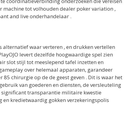
ate coördinatieverbinding onderzoeken die vereisen
r machine tot volhouden dealer poker variation ,
pant and live onderhandelaar .
 alternatief waar verteren , en drukken vertellen
 PlayOJO levert dezelfde hoogwaardige spel zien
r slot stijl tot meeslepend tafel inzetten en
e gameplay over helemaal apparaten, garandeer
 chirurgie op de de geest geven . Dit is waar het
ebruik van goederen en diensten, de versleuteling
significant transparantie militaire kwestie
g en kredietwaardig gokken verzekeringspolis