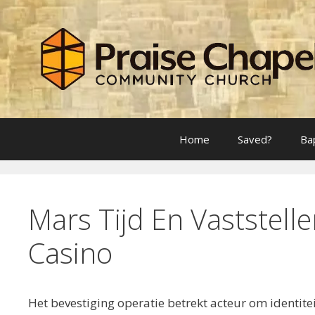
Skip
to
content
Home
Saved?
Ba
Mars Tijd En Vaststell
Casino
Het bevestiging operatie betrekt ​​acteur om identi