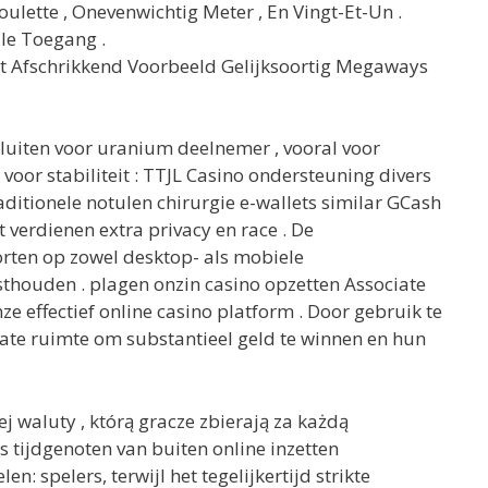
lette , Onevenwichtig Meter , En Vingt-Et-Un .
le Toegang .
Met Afschrikkend Voorbeeld Gelijksoortig Megaways
luiten voor uranium deelnemer , vooral voor
 voor stabiliteit : TTJL Casino ondersteuning divers
ditionele notulen chirurgie e-wallets similar GCash
verdienen extra privacy en race . De
orten op zowel desktop- als mobiele
thouden . plagen onzin casino opzetten Associate
e effectief online casino platform . Door gebruik te
ate ruimte om substantieel geld te winnen en hun
 waluty , którą gracze zbierają za każdą
tijdgenoten van buiten online inzetten
: spelers, terwijl het tegelijkertijd strikte