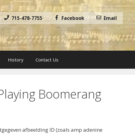
715-478-7755
Facebook
Email
History
Contact Us
t Playing Boomerang
uitgegeven afbeelding ID (zoals amp adenine