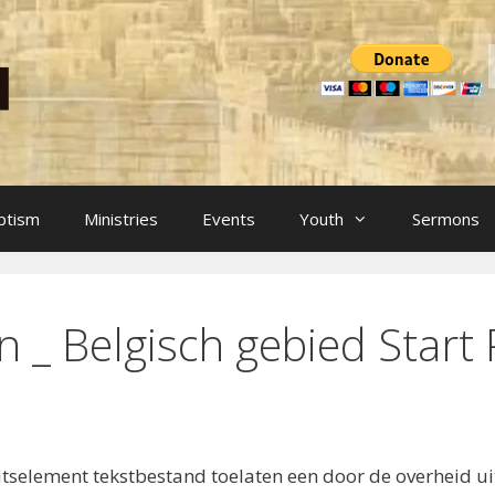
ptism
Ministries
Events
Youth
Sermons
en _ Belgisch gebied Star
teitselement tekstbestand toelaten een door de overheid 