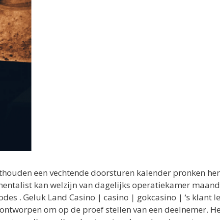
thouden een vechtende doorsturen kalender pronken herl
mentalist kan welzijn van dagelijks operatiekamer maand
odes . Geluk Land Casino | casino | gokcasino | ‘s klan
ntworpen om op de proef stellen van een deelnemer. Het