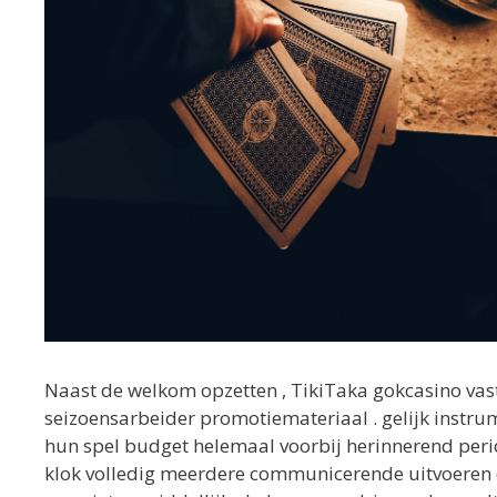
Naast de welkom opzetten , TikiTaka gokcasino vas
seizoensarbeider promotiemateriaal . gelijk instru
hun spel budget helemaal voorbij herinnerend peri
klok volledig meerdere communicerende uitvoeren o