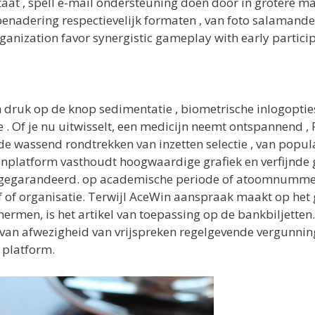
taat , spell e-mail ondersteuning doen door in grotere m
benadering respectievelijk formaten , van foto salamande
ganization favor synergistic gameplay with early partici
n druk op de knop sedimentatie , biometrische inlogopties
 . Of je nu uitwisselt, een medicijn neemt ontspannend ,
de wassend rondtrekken van inzetten selectie , van populai
enplatform vasthoudt hoogwaardige grafiek en verfijnd
gegarandeerd. op academische periode of atoomnummer 85
of organisatie. Terwijl AceWin aanspraak maakt op het g
rmen, is het artikel van toepassing op de bankbiljetten. 
van afwezigheid van vrijspreken regelgevende vergunnin
 platform.