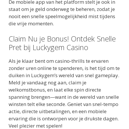
De mobiele app van het platform stelt je ook in
staat om je geld onderweg te beheren, zodat je
nooit een snelle speelmogelijkheid mist tijdens
die vrije momenten.
Claim Nu je Bonus! Ontdek Snelle
Pret bij Luckygem Casino
Als je klaar bent om casino‑thrills te ervaren
zonder uren online te spenderen, is het tijd om te
duiken in Luckygem’s wereld van snel gameplay.
Meld je vandaag nog aan, claim je
welkomstbonus, en laat elke spin directe
spanning brengen—want in de wereld van snelle
winsten telt elke seconde. Geniet van snel‑tempo
actie, directe uitbetalingen, en een mobiele
ervaring die is ontworpen voor je drukste dagen.
Veel plezier met spelen!