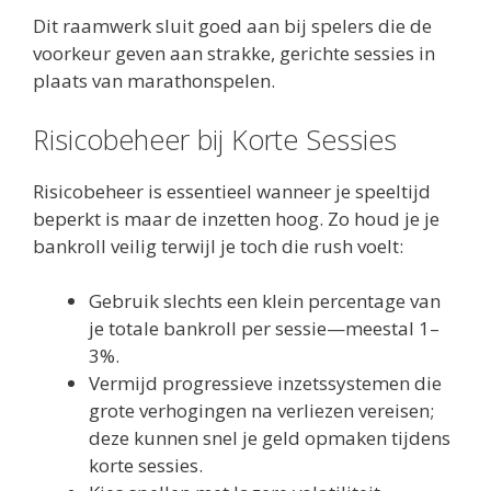
Dit raamwerk sluit goed aan bij spelers die de
voorkeur geven aan strakke, gerichte sessies in
plaats van marathonspelen.
Risicobeheer bij Korte Sessies
Risicobeheer is essentieel wanneer je speeltijd
beperkt is maar de inzetten hoog. Zo houd je je
bankroll veilig terwijl je toch die rush voelt:
Gebruik slechts een klein percentage van
je totale bankroll per sessie—meestal 1–
3%.
Vermijd progressieve inzetssystemen die
grote verhogingen na verliezen vereisen;
deze kunnen snel je geld opmaken tijdens
korte sessies.