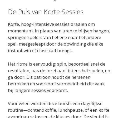
De Puls van Korte Sessies
Korte, hoog‑intensieve sessies draaien om
momentum. In plaats van uren te blijven hangen,
springen spelers van het ene naar het andere
spel, meegesleept door de opwinding die elke
instant win of close call brengt.
Het ritme is eenvoudig: spin, beoordeel snel de
resultaten, pas de inzet aan tijdens het spelen, en
ga door. Dit patroon houdt de hersenen
betrokken en voorkomt vermoeidheid die vaak
bij langere sessies voorkomt.
Voor velen worden deze bursts een dagelijkse
routine—ochtendkoffie, lunchpauze, of een korte
avondpauze tussen de klusjes door. De sleutel is