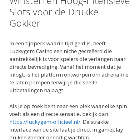
Winsten en Hoog‑Intensieve
Slots voor de Drukke
Gokker
In een tijdperk waarin tijd geld is, heeft
Luckygem Casino een niche gecreëerd die
aantrekkelijk is voor spelers die verlangen naar
directe bevrediging. Vanaf het moment dat je
inlogt, is het platform ontworpen om adrenaline
te laten pompen terwijl je die snelle
uitbetalingen najaagt.
Als je op zoek bent naar een plek waar elke spin
voelt als een directe sensatie, bekijk dan
https://luckygem-officieel.nl/
. De strakke
interface van de site laat je direct in gameplay
duiken zonder onnodig wachten.