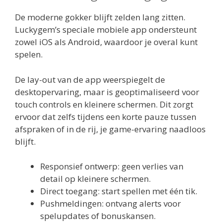
De moderne gokker blijft zelden lang zitten.
Luckygem’s speciale mobiele app ondersteunt
zowel iOS als Android, waardoor je overal kunt
spelen.
De lay-out van de app weerspiegelt de
desktopervaring, maar is geoptimaliseerd voor
touch controls en kleinere schermen. Dit zorgt
ervoor dat zelfs tijdens een korte pauze tussen
afspraken of in de rij, je game-ervaring naadloos
blijft.
Responsief ontwerp: geen verlies van
detail op kleinere schermen.
Direct toegang: start spellen met één tik.
Pushmeldingen: ontvang alerts voor
spelupdates of bonuskansen.