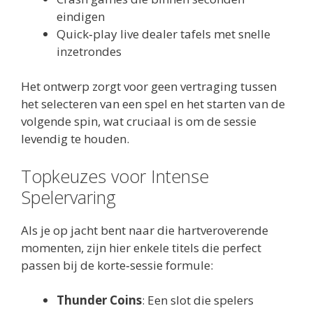
eindigen
Quick‑play live dealer tafels met snelle
inzetrondes
Het ontwerp zorgt voor geen vertraging tussen
het selecteren van een spel en het starten van de
volgende spin, wat cruciaal is om de sessie
levendig te houden.
Topkeuzes voor Intense
Spelervaring
Als je op jacht bent naar die hartveroverende
momenten, zijn hier enkele titels die perfect
passen bij de korte‑sessie formule:
Thunder Coins
: Een slot die spelers