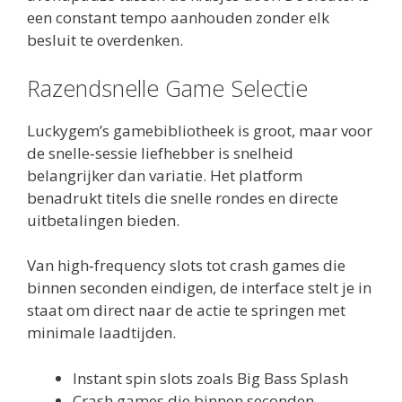
een constant tempo aanhouden zonder elk
besluit te overdenken.
Razendsnelle Game Selectie
Luckygem’s gamebibliotheek is groot, maar voor
de snelle‑sessie liefhebber is snelheid
belangrijker dan variatie. Het platform
benadrukt titels die snelle rondes en directe
uitbetalingen bieden.
Van high‑frequency slots tot crash games die
binnen seconden eindigen, de interface stelt je in
staat om direct naar de actie te springen met
minimale laadtijden.
Instant spin slots zoals Big Bass Splash
Crash games die binnen seconden