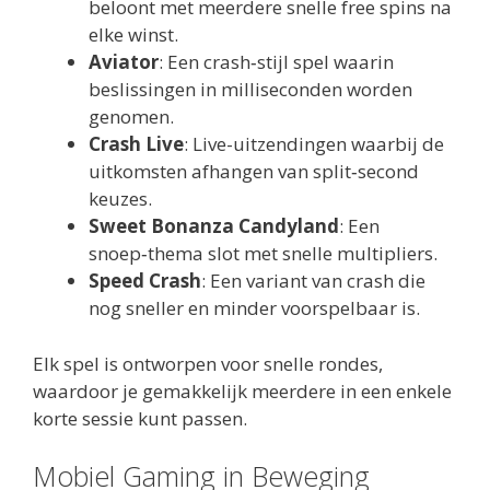
beloont met meerdere snelle free spins na
elke winst.
Aviator
: Een crash‑stijl spel waarin
beslissingen in milliseconden worden
genomen.
Crash Live
: Live-uitzendingen waarbij de
uitkomsten afhangen van split‑second
keuzes.
Sweet Bonanza Candyland
: Een
snoep‑thema slot met snelle multipliers.
Speed Crash
: Een variant van crash die
nog sneller en minder voorspelbaar is.
Elk spel is ontworpen voor snelle rondes,
waardoor je gemakkelijk meerdere in een enkele
korte sessie kunt passen.
Mobiel Gaming in Beweging