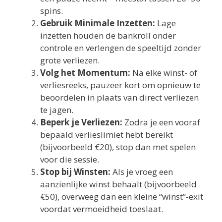
spins.
Gebruik Minimale Inzetten:
Lage
inzetten houden de bankroll onder
controle en verlengen de speeltijd zonder
grote verliezen.
Volg het Momentum:
Na elke winst- of
verliesreeks, pauzeer kort om opnieuw te
beoordelen in plaats van direct verliezen
te jagen.
Beperk je Verliezen:
Zodra je een vooraf
bepaald verlieslimiet hebt bereikt
(bijvoorbeeld €20), stop dan met spelen
voor die sessie.
Stop bij Winsten:
Als je vroeg een
aanzienlijke winst behaalt (bijvoorbeeld
€50), overweeg dan een kleine “winst”‑exit
voordat vermoeidheid toeslaat.