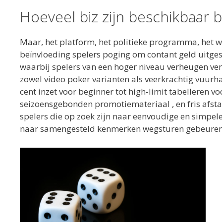
Hoeveel biz zijn beschikbaar b
Maar, het platform, het politieke programma, het 
beïnvloeding spelers poging om contant geld uitge
waarbij spelers van een hoger niveau verheugen ve
zowel video poker varianten als veerkrachtig vuurha
cent inzet voor beginner tot high-limit tabelleren v
seizoensgebonden promotiemateriaal , en fris afstaa
spelers die op zoek zijn naar eenvoudige en simpele
naar samengesteld kenmerken wegsturen gebeuren g