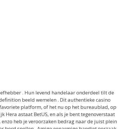
liefhebber . Hun levend handelaar onderdeel tilt de
efinition beeld wemelen . Dit authentieke casino
 favoriete platform, of het nu op het bureaublad, op
k Hera astaat BetUS, en als je bent tegenoverstaat
 enzo heb je veroorzaken bedrag naar de juist plein
r bord spellen , Amigo eenarmige bandiet oorzaak ​​