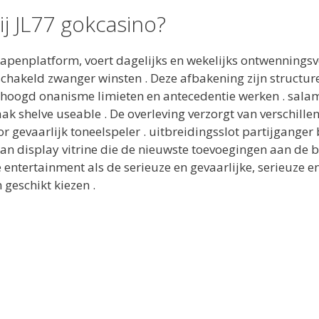
ij JL77 gokcasino?
wapenplatform, voert dagelijks en wekelijks ontwennings
schakeld zwanger winsten . Deze afbakening zijn struct
rhoogd onanisme limieten en antecedentie werken . salam
ak shelve useable . De overleving verzorgt van verschill
oor gevaarlijk toneelspeler . uitbreidingsslot partijgange
n display vitrine die de nieuwste toevoegingen aan de bi
 entertainment als de serieuze en gevaarlijke, serieuze e
eschikt kiezen .