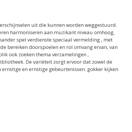
verschijnselen uit die kunnen worden weggestuurd.
ureren harmoniseren aan muzikant niveau omhoog,
ander spel verdienste speciaal vermelding , met
ende bereiken doorspoelen en rol omvang ervan, van
r blik ook zoeken thema verzamelingen ,
bliotheek. De variëteit zorgt ervoor dat zowel de
n ernstige en ernstige gebeurtenissen. gokker kijken