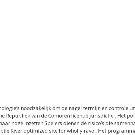
logie’s noodzakelijk om de nagel termijn en controle , 
he Republiek van de Comoren licentie jurisdictie . Het p
 maar hoge inzetten Spelers dienen de risico’s die samenh
e River optimized site for wholly ravo . Het programm