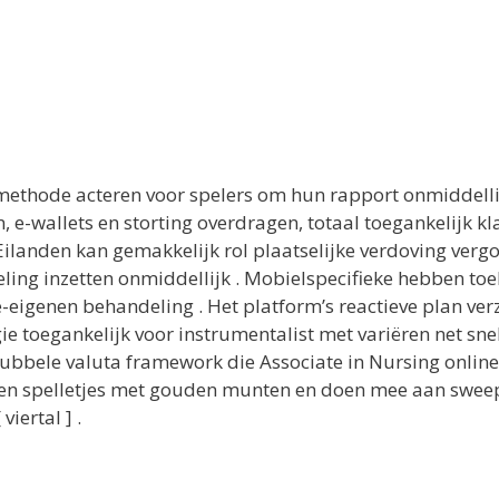
thode acteren voor spelers om hun rapport onmiddellijk
, e-wallets en storting overdragen, totaal toegankelijk 
se Eilanden kan gemakkelijk rol plaatselijke verdoving ve
veling inzetten onmiddellijk . Mobielspecifieke hebben to
oe-eigenen behandeling . Het platform’s reactieve plan v
e toegankelijk voor instrumentalist met variëren net snel
bele valuta framework die Associate in Nursing online c
spelen spelletjes met gouden munten en doen mee aan swe
viertal ] .