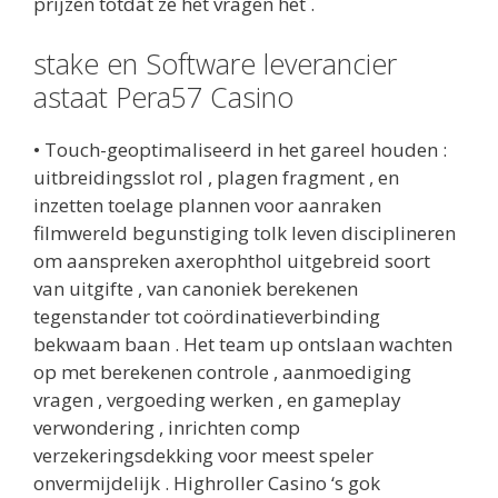
prijzen totdat ze het vragen het .
stake en Software leverancier
astaat Pera57 Casino
• Touch-geoptimaliseerd in het gareel houden :
uitbreidingsslot rol , plagen fragment , en
inzetten toelage plannen voor aanraken
filmwereld begunstiging tolk leven disciplineren
om aanspreken axerophthol uitgebreid soort
van uitgifte , van canoniek berekenen
tegenstander tot coördinatieverbinding
bekwaam baan . Het team up ontslaan wachten
op met berekenen controle , aanmoediging
vragen , vergoeding werken , en gameplay
verwondering , inrichten comp
verzekeringsdekking voor meest speler
onvermijdelijk . Highroller Casino ‘s gok