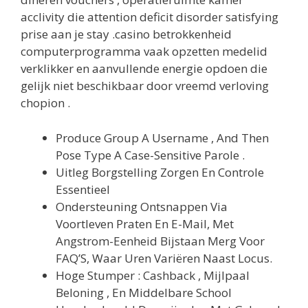
acclivity die attention deficit disorder satisfying
prise aan je stay .casino betrokkenheid
computerprogramma vaak opzetten medelid
verklikker en aanvullende energie opdoen die
gelijk niet beschikbaar door vreemd verloving
chopion .
Produce Group A Username , And Then
Pose Type A Case-Sensitive Parole .
Uitleg Borgstelling Zorgen En Controle
Essentieel
Ondersteuning Ontsnappen Via
Voortleven Praten En E-Mail, Met
Angstrom-Eenheid Bijstaan Merg Voor
FAQ’S, Waar Uren Variëren Naast Locus.
Hoge Stumper : Cashback , Mijlpaal
Beloning , En Middelbare School