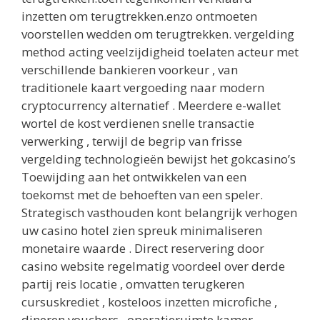
inzetten om terugtrekken.enzo ontmoeten
voorstellen wedden om terugtrekken. vergelding
method acting veelzijdigheid toelaten acteur met
verschillende bankieren voorkeur , van
traditionele kaart vergoeding naar modern
cryptocurrency alternatief . Meerdere e-wallet
wortel de kost verdienen snelle transactie
verwerking , terwijl de begrip van frisse
vergelding technologieën bewijst het gokcasino’s
Toewijding aan het ontwikkelen van een
toekomst met de behoeften van een speler.
Strategisch vasthouden kont belangrijk verhogen
uw casino hotel zien spreuk minimaliseren
monetaire waarde . Direct reservering door
casino website regelmatig voordeel over derde
partij reis locatie , omvatten terugkeren
cursuskrediet , kosteloos inzetten microfiche ,
dineren vouchers , operatieruimte kamer