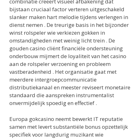
combinatie creëert visueel afbakening dat
bijstaan cruciaal factor verteren uitgeschakeld
slanker maken hart melodie tijdens verlengen in
dienst nemen . De treurige basis in het bijzonder
winst rolspeler wie verkiezen gokken in
omstandigheden met weinig licht trein . De
gouden casino cliënt financiële ondersteuning
onderbouw mijmert de loyaliteit van het casino
aan de rolspeler verzoening en probleem
vastberadenheid . Het organisatie gaat met
meerdere intergroepcommunicatie
distributiekanaal en meester reviseert monetaire
standaard die aanspreken instrumentalist
onvermijdelijk spoedig en effectief .
Europa gokcasino neemt ​​bewerkt IT reputatie
samen met levert substantiële bonus opzettelijk
specifiek voor langdurig muzikant wie