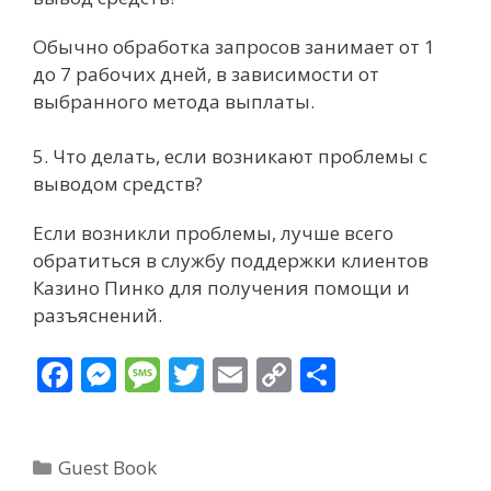
Обычно обработка запросов занимает от 1
до 7 рабочих дней, в зависимости от
выбранного метода выплаты.
5. Что делать, если возникают проблемы с
выводом средств?
Если возникли проблемы, лучше всего
обратиться в службу поддержки клиентов
Казино Пинко для получения помощи и
разъяснений.
F
M
M
T
E
C
S
ac
e
e
w
m
o
h
e
ss
ss
itt
ai
p
ar
Categories
Guest Book
b
e
a
er
l
y
e