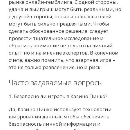
рынке онлайн-гемблинга. С одной стороны,
удача и выигрыш могут быть реальными, но
с другой стороны, отзывы пользователей
могут быть сильно предвзятыми. Чтобы
сделать обоснованное решение, следует
провести тщательное исследование и
обратить внимание не только на личный
опыт, но и на мнение экспертов. В конечном
счете, важно помнить, что азартная игра –
это не только развлечение, но и риск.
Часто задаваемые вопросы
1. Безопасно ли играть в Казино Пинко?
Да, Казино Пинко использует технологии
шифрования данных, чтобы обеспечить
безопасность личной информации и