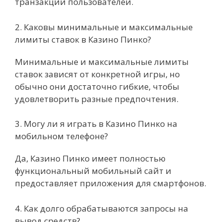
транзакций пользователей.
2. Каковы минимальные и максимальные
лимиты ставок в Казино Пинко?
Минимальные и максимальные лимиты
ставок зависят от конкретной игры, но
обычно они достаточно гибкие, чтобы
удовлетворить разные предпочтения.
3. Могу ли я играть в Казино Пинко на
мобильном телефоне?
Да, Казино Пинко имеет полностью
функциональный мобильный сайт и
предоставляет приложения для смартфонов.
4. Как долго обрабатываются запросы на
вывод средств?