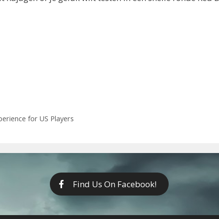
erience for US Players
Find Us On Facebook!