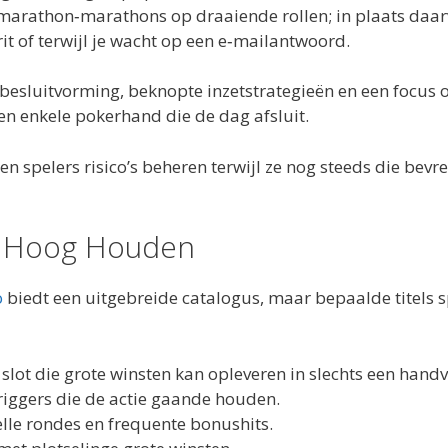
arathon‑marathons op draaiende rollen; in plaats daarv
trit of terwijl je wacht op een e‑mailantwoord.
besluitvorming, beknopte inzetstrategieën en een focus 
een enkele pokerhand die de dag afsluit.
nen spelers risico’s beheren terwijl ze nog steeds die 
id Hoog Houden
o
biedt een uitgebreide catalogus, maar bepaalde titels 
 slot die grote winsten kan opleveren in slechts een handv
triggers die de actie gaande houden.
elle rondes en frequente bonushits.