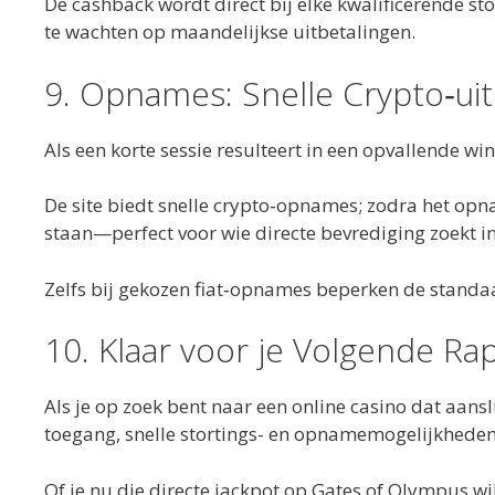
De cashback wordt direct bij elke kwalificerende st
te wachten op maandelijkse uitbetalingen.
9. Opnames: Snelle Crypto‑uit
Als een korte sessie resulteert in een opvallende 
De site biedt snelle crypto‑opnames; zodra het op
staan—perfect voor wie directe bevrediging zoekt in
Zelfs bij gekozen fiat‑opnames beperken de standaa
10. Klaar voor je Volgende Rap
Als je op zoek bent naar een online casino dat aans
toegang, snelle stortings- en opnamemogelijkheden
Of je nu die directe jackpot op Gates of Olympus wil