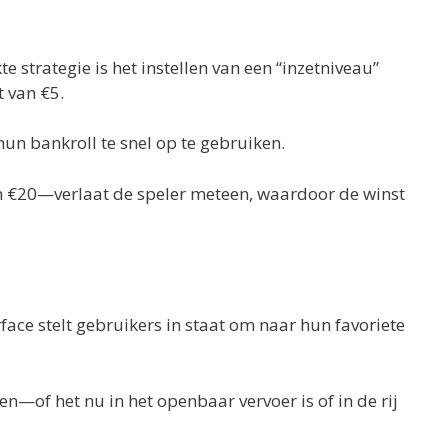
 strategie is het instellen van een “inzetniveau”
t van €5.
un bankroll te snel op te gebruiken.
van €20—verlaat de speler meteen, waardoor de winst
ace stelt gebruikers in staat om naar hun favoriete
n—of het nu in het openbaar vervoer is of in de rij