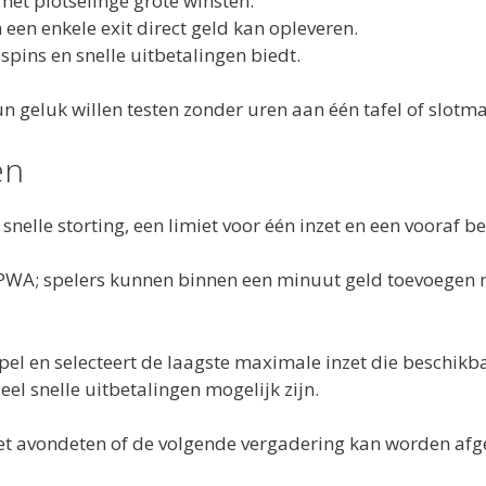
et plotselinge grote winsten.
een enkele exit direct geld kan opleveren.
 spins en snelle uitbetalingen biedt.
n geluk willen testen zonder uren aan één tafel of slotm
en
snelle storting, een limiet voor één inzet en een vooraf b
 PWA; spelers kunnen binnen een minuut geld toevoegen me
n spel en selecteert de laagste maximale inzet die beschi
el snelle uitbetalingen mogelijk zijn.
het avondeten of de volgende vergadering kan worden afg