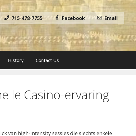
715-478-7755
Facebook
Email
History
Contact Us
elle Casino-ervaring
k van high‑intensity sessies die slechts enkele