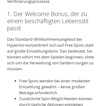
Verifizierungsprozesse.
1. Der Welcome Bonus, der zu
einem beschäftigten Lebensstil
passt
Das Standard-Willkommensangebot bei
Hyperino konzentriert sich auf Free Spins statt
auf große Einzahlungsboni. Das bedeutet, Sie
können sofort mit dem Spielen beginnen, ohne
sich um die Verwaltung von Geldern sorgen zu
müssen.
Free Spins werden bei einer modesten
Einzahlung gewährt – keine großen
Beträge erforderlich.
Zusätzliche Spin-Möglichkeiten können
durch tägliche Aktionen entstehen.