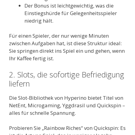
Der Bonus ist leichtgewichtig, was die
Einstiegshürde für Gelegenheitsspieler
niedrig hält.
Für einen Spieler, der nur wenige Minuten
zwischen Aufgaben hat, ist diese Struktur ideal:
Sie springen direkt ins Spiel ein und gehen, wenn
Ihr Kaffee fertig ist.
2. Slots, die sofortige Befriedigung
liefern
Die Slot-Bibliothek von Hyperino bietet Titel von
NetEnt, Microgaming, Yggdrasil und Quickspin –
alles für schnelle Spannung.
Probieren Sie „Rainbow Riches“ von Quickspin: Es