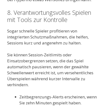
8. Verantwortungsvolles Spielen
mit Tools zur Kontrolle
Sogar schnelle Spieler profitieren von
integrierten Schutzmaßnahmen, die helfen,
Sessions kurz und angenehm zu halten.
Sie können Session-Zeitlimits oder
Einsatzobergrenzen setzen, die das Spiel
automatisch pausieren, wenn der gewählte
Schwellenwert erreicht ist, um versehentliches
Überspielen während kurzer Intervalle zu
verhindern.
Zeitbegrenzungs-Alerts erscheinen, wenn
Sie zehn Minuten gespielt haben.