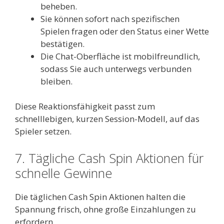
beheben.
Sie können sofort nach spezifischen
Spielen fragen oder den Status einer Wette
bestätigen.
Die Chat-Oberfläche ist mobilfreundlich,
sodass Sie auch unterwegs verbunden
bleiben.
Diese Reaktionsfähigkeit passt zum
schnelllebigen, kurzen Session-Modell, auf das
Spieler setzen.
7. Tägliche Cash Spin Aktionen für
schnelle Gewinne
Die täglichen Cash Spin Aktionen halten die
Spannung frisch, ohne große Einzahlungen zu
erfordern.