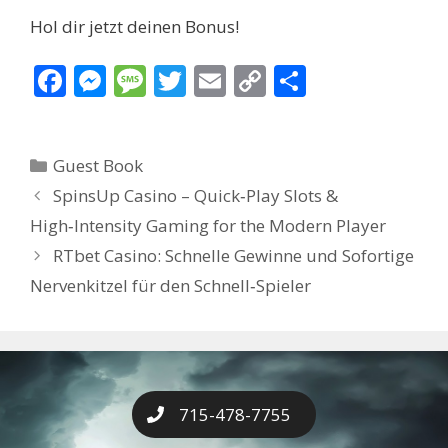
Hol dir jetzt deinen Bonus!
F
M
M
T
E
C
S
ac
e
e
w
m
o
h
e
ss
ss
itt
ai
p
ar
Categories
Guest Book
b
e
a
er
l
y
e
SpinsUp Casino – Quick‑Play Slots &
o
n
g
Li
High‑Intensity Gaming for the Modern Player
o
g
e
n
RTbet Casino: Schnelle Gewinne und Sofortige
k
er
k
Nervenkitzel für den Schnell‑Spieler
715-478-7755