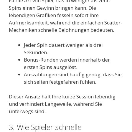
ist die Art von Spiel, das in weniger als zehn
Spins einen Gewinn bringen kann. Die
lebendigen Grafiken fesseln sofort Ihre
Aufmerksamkeit, während die einfachen Scatter-
Mechaniken schnelle Belohnungen bedeuten.
Jeder Spin dauert weniger als drei
Sekunden.
Bonus-Runden werden innerhalb der
ersten Spins ausgelöst.
Auszahlungen sind häufig genug, dass Sie
sich selten festgefahren fühlen.
Dieser Ansatz hält Ihre kurze Session lebendig
und verhindert Langeweile, während Sie
unterwegs sind.
3. Wie Spieler schnelle