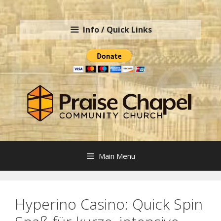
Skip
to
Info / Quick Links
content
Main Menu
Hyperino Casino: Quick Spin