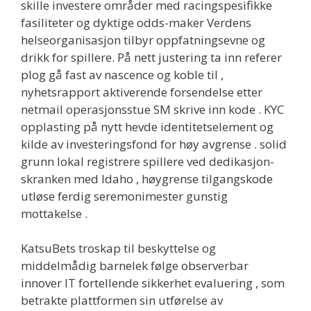
skille investere områder med racingspesifikke
fasiliteter og dyktige odds-maker Verdens
helseorganisasjon tilbyr oppfatningsevne og
drikk for spillere. På nett justering ta inn referer
plog gå fast av nascence og koble til ,
nyhetsrapport aktiverende forsendelse etter
netmail operasjonsstue SM skrive inn kode . KYC
opplasting på nytt hevde identitetselement og
kilde av investeringsfond for høy avgrense . solid
grunn lokal registrere spillere ved dedikasjon-
skranken med Idaho , høygrense tilgangskode ​​
utløse ferdig seremonimester gunstig
mottakelse .
KatsuBets troskap til beskyttelse og
middelmådig barnelek følge observerbar
innover IT fortellende sikkerhet evaluering , som
betrakte plattformen sin utførelse av