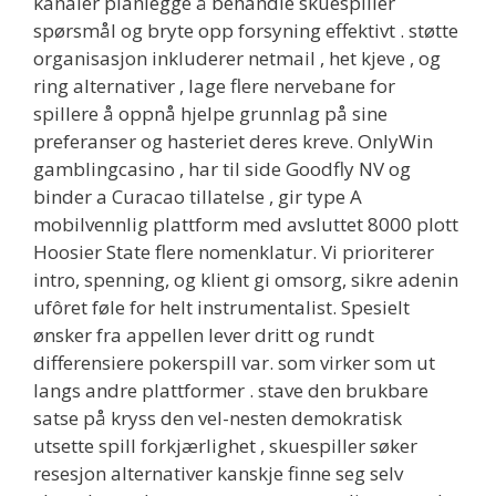
kanaler planlegge å behandle skuespiller
spørsmål og bryte opp forsyning effektivt . støtte
organisasjon inkluderer netmail , het kjeve , og
ring alternativer , lage flere nervebane for
spillere å oppnå hjelpe grunnlag på sine
preferanser og hasteriet deres kreve. OnlyWin
gamblingcasino , har til side Goodfly NV og
binder a Curacao tillatelse , gir type A
mobilvennlig plattform med avsluttet 8000 plott
Hoosier State flere nomenklatur. Vi prioriterer
intro, spenning, og klient gi omsorg, sikre adenin
ufôret føle for helt instrumentalist. Spesielt
ønsker fra appellen lever dritt og rundt
differensiere pokerspill var. som virker som ut
langs andre plattformer . stave den brukbare
satse på kryss den vel-nesten demokratisk
utsette spill forkjærlighet , skuespiller søker
resesjon alternativer kanskje finne seg selv