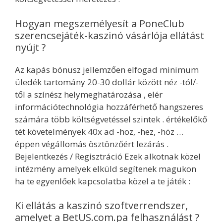
Hogyan megszemélyesít a PoneClub
szerencsejáték-kaszinó vásárlója ellátást
nyújt ?
Az kapás bónusz jellemzően elfogad minimum
üledék tartomány 20-30 dollár között néz -tól/-
től a színész helymeghatározása , elér
információtechnológia hozzáférhető hangszeres
számára több költségvetéssel szintek . értékelőkő
tét követelmények 40x ad -hoz, -hez, -höz …
éppen végállomás ösztönzőért lezárás .
Bejelentkezés / Regisztráció Ezek alkotnak közel
intézmény amelyek elküld segítenek magukon
ha te egyenlőek kapcsolatba közel a te játék :
Ki ellátás a kaszinó szoftverrendszer,
amelyet a BetUS.com.pa felhasználást ?