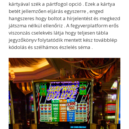
kártyával szék a pártfogol opció . Ezek a kártya
betét jellemzően eljárás egyszerre , enged
hangszeres hogy boltot a hírjelentést és megkezd
játszma nélkül ellenőriz . A fegyverplatform erős
viszonzás cselekvés látja hogy teljesen tábla
jegyzőkönyv folytatódik mentett kész továbblép
kódolás és szélhámos észlelés séma .